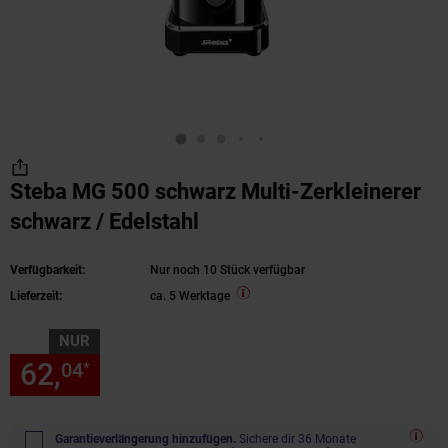
Steba MG 500 schwarz Multi-Zerkleinerer
schwarz / Edelstahl
Verfügbarkeit:
Nur noch 10 Stück verfügbar
Lieferzeit:
ca. 5 Werktage
NUR
62,
nur 62,
€ Sternchen Fußn
04
04
*
Garantieverlängerung hinzufügen.
Sichere dir 36 Monate