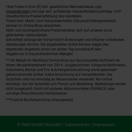
*Alle Preise in Euro (€) inkl. gesetzlicher Mehrwertsteuer, zzgl.
Fußnoten
Versandkosten
und zzgl. evtl. anfallender Versandkostenzuschläge. UVP:
Unverbindliche Preisempfehlung des Herstellers.
Preise (inkl. MwSt.) und Verkaufseinheiten (Stückzahl/Mengeneinheit)
können im Online-Shop abweichen.
Statt- und durchgestrichene Preise beziehen sich auf unseren zuvor
geforderten Verkaufspreis.
Alle Artikel solange der Vorrat reicht! Änderungen und Irrtümer vorbehalten.
Abbildungen ähnlich. Die abgebildeten Artikel können wegen des
begrenzten Angebots schon am ersten Tag ausverkauft sein.
Abgabe nur in haushaltsüblichen Mengen!
**15€ Rabatt im Marktkauf Online-Shop auf das komplette Sortiment ab
einem Mindestbestellwert von 200 €. Ausgenommen: Kategorie Multimedia,
Gutscheine, Bücher und Pre- & Anfangsmilchnahrung sowie gesondert
gekennzeichnete Artikel. Keine Anrechnung auf Versandkosten. Der
Gutschein wird nur einmalig an Neuanmelder versendet. Nur online
einlösbar. Nur ein Gutschein pro Person und Bestellung. Restbeträge werden
nicht ausgezahlt. Nicht mit anderen Aktionsvorteilen (PAYBACK oder
sonstige Shop-Aktionen) kombinierbar.
***Positive Bonitätsprüfung vorausgesetzt
© NeS GmbH |
Kontakt
|
Datenschutz
|
Impressum