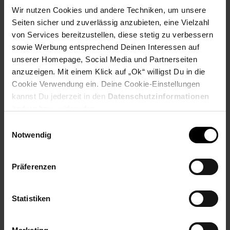
Wir nutzen Cookies und andere Techniken, um unsere
Payback Punkte
Basis°Punkte:
31
Seiten sicher und zuverlässig anzubieten, eine Vielzahl
Extra°Punkte:
0
von Services bereitzustellen, diese stetig zu verbessern
sowie Werbung entsprechend Deinen Interessen auf
unserer Homepage, Social Media und Partnerseiten
Produktbeschreibung
anzuzeigen. Mit einem Klick auf „Ok“ willigst Du in die
Cookie Verwendung ein. Deine Cookie-Einstellungen
Der Multi-Zerkleinerer MG500 von Steba zerkleinert Fleisch,
kannst Du jederzeit in den
Datenschutzinformationen
Zwiebeln, Kräuter, Nüsse, eignet sich aber auch hervorragend
ändern bzw. widerrufen.
zu Zubereitung von Soßen, Pesto u.v.m..Die innovative „Wipe-
Einwilligungsauswahl
Off Technology“ verhindert ein Festsetzen der Lebensmittel
Notwendig
innen an der Behälterwand. Vier hochwertige Edelstahlmesser
zerkleinern Ihre Lebensmittel perfekt, z.B. grobes Hacken mit
zwei Messern oder pürieren oder mahlen mit vier Messern. Die
Präferenzen
Pulsefunktion des Mixers sorgt für bessere Mixergebnisse und
dank des herausnehmbaren 500ml Behälters aus Edelstahl
können Sie die Lebensmittel bequem aus dem Behälter
Statistiken
entnehmen. Rutschfeste Gummifüße sorgen für einen festen
Stand.