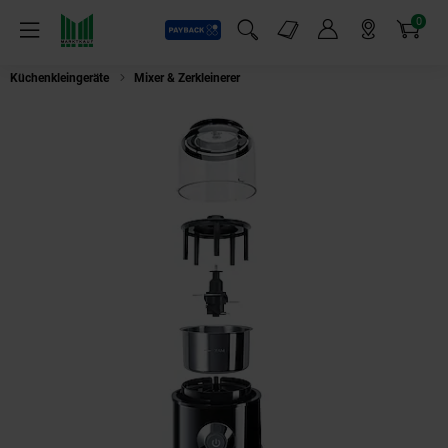
0
Payback
Markt-Angebote
Artikel
Menü
Suchfeld einblenden
Mein Konto
Markt finden
Warenkorb
Küchenkleingeräte
Mixer & Zerkleinerer
Steba MG 500 schwarz Multi-Zerkl