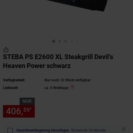
STEBA PS E2600 XL Steakgrill Devil's
Heaven Power schwarz
Verfügbarkeit:
Nur noch 10 Stück verfügbar
Lieferzeit:
ca. 5 Werktage
NUR
406,
nur 406,
€ Sternchen Fu
59
59
*
Garantieverlängerung hinzufügen.
Sichere dir 36 Monate