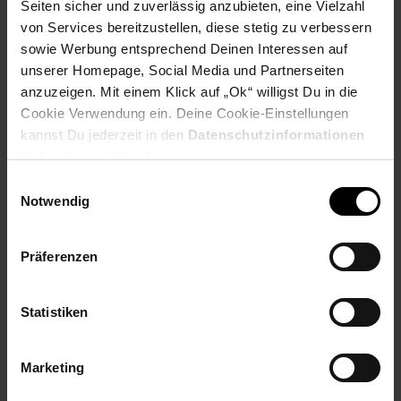
Seiten sicher und zuverlässig anzubieten, eine Vielzahl
von Services bereitzustellen, diese stetig zu verbessern
sowie Werbung entsprechend Deinen Interessen auf
unserer Homepage, Social Media und Partnerseiten
PAYBACK
anzuzeigen. Mit einem Klick auf „Ok“ willigst Du in die
Cookie Verwendung ein. Deine Cookie-Einstellungen
kannst Du jederzeit in den
Datenschutzinformationen
Payback Punkte
Basis°Punkte:
203
ändern bzw. widerrufen.
Extra°Punkte:
0
Einwilligungsauswahl
Notwendig
Produktbeschreibung
Präferenzen
Power Steakgrill mit großem Garraum und elektronischer
Kerntemperatur-Messsonde.
Statistiken
Artikelnummer: 3092462000
EAN: 4011833303424
Marketing
Artikel gehört zur Kategorie:
Tischgrills & Kontaktgrills