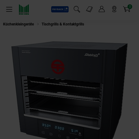
0
Payback
Markt-Angebote
Artikel
Menü
Suchfeld einblenden
Mein Konto
Markt finden
Warenkorb
Küchenkleingeräte
Tischgrills & Kontaktgrills
STEBA PS E2600 XL Steakgri