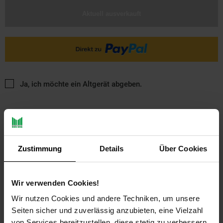
Aktuell ausverkauft
Ja, ich möchte ein Altgerät abgeben.
Zustimmung
Details
Über Cookies
PAYBACK
Wir verwenden Cookies!
Wir nutzen Cookies und andere Techniken, um unsere
Payback Punkte
Basis°Punkte:
76
Seiten sicher und zuverlässig anzubieten, eine Vielzahl
Extra°Punkte:
0
von Services bereitzustellen, diese stetig zu verbessern