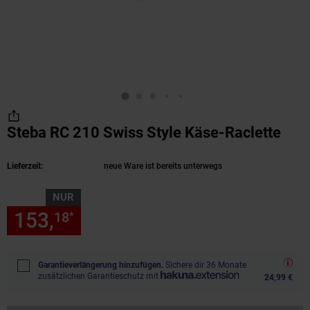
Steba RC 210 Swiss Style Käse-Raclette
(Pro
Lieferzeit:
neue Ware ist bereits unterwegs
NUR
153,
nur 153,
€ Sternchen Fu
18
18
*
Garantieverlängerung hinzufügen.
Sichere dir 36 Monate
zusätzlichen Garantieschutz mit
24,99 €