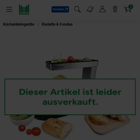
0
Payback
Markt-Angebote
Artikel
Menü
Suchfeld einblenden
Mein Konto
Markt finden
Warenkorb
Küchenkleingeräte
Raclette & Fondue
Steba RC 210 Swiss Style Käse-Racl