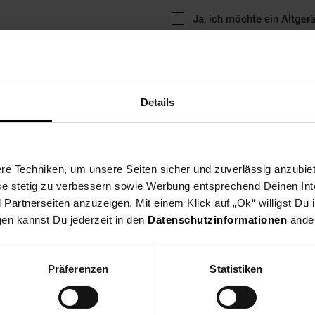
Ja, ich möchte ein Altger
Details
ng
Versandinformationen
Herstellerinformationen
e Techniken, um unsere Seiten sicher und zuverlässig anzubiet
ese stetig zu verbessern sowie Werbung entsprechend Deinen In
artnerseiten anzuzeigen. Mit einem Klick auf „Ok“ willigst Du
 haben Sie alle Möglichkeiten. Laden Sie Freunde und Familie zu 
gen kannst Du jederzeit in den
Datenschutzinformationen
änder
ng enthalten Sie 8 emaillierte Pfännchen dazu. Alles lässt sich leic
Präferenzen
Statistiken
lette & Fondue