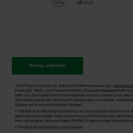
Vertrag widerrufen
*Alle Preise in Euro (€) inkl. gesetzlicher Mehrwertsteuer, zzgl.
Versandkos
Fußnoten
Preise (inkl. MwSt.) und Verkaufseinheiten (Stückzahl/Mengeneinheit) kö
Statt- und durchgestrichene Preise beziehen sich auf unseren zuvor geford
Alle Artikel solange der Vorrat reicht! Änderungen und Irrtümer vorbehal
Abgabe nur in haushaltsüblichen Mengen!
**15€ Rabatt im Marktkauf Online-Shop auf das komplette Sortiment ab 
gekennzeichnete Artikel. Keine Anrechnung auf Versandkosten. Der Gutsch
Nicht mit anderen Aktionsvorteilen (PAYBACK oder sonstige Shop-Aktione
***Positive Bonitätsprüfung vorausgesetzt