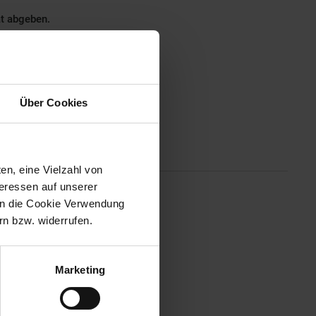
ät abgeben.
Über Cookies
Altgeräterücknahme
en, eine Vielzahl von
teressen auf unserer
 in die Cookie Verwendung
einem schönen gemeinsamen
n bzw. widerrufen.
ht reinigen, da die Teile
Marketing