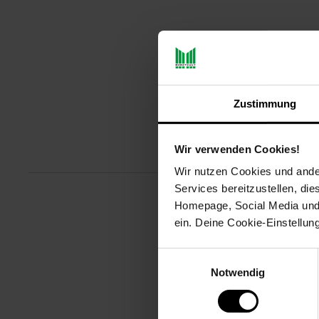
Zustimmung
Wir verwenden Cookies!
Produktbeschreibu
Wir nutzen Cookies und ander
Services bereitzustellen, di
Homepage, Social Media und P
Mit dem Steba Raclettegrill R8
ein. Deine Cookie-Einstellun
Raclette Abend ein. Im Lieferumfa
spülmaschinengeeignet sind.
Einwilligungsauswahl
Notwendig
Artikelnummer: 3092866000
EAN: 4011833303790
Artikel gehört zur Kategorie:
Rac