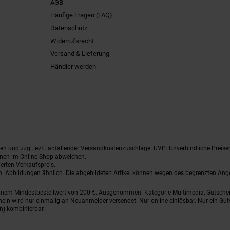
AGB
Häufige Fragen (FAQ)
Datenschutz
Widerrufsrecht
Versand & Lieferung
Händler werden
ten
und zzgl. evtl. anfallender Versandkostenzuschläge. UVP: Unverbindliche Preise
nnen im Online-Shop abweichen.
erten Verkaufspreis.
ten. Abbildungen ähnlich. Die abgebildeten Artikel können wegen des begrenzten An
einem Mindestbestellwert von 200 €. Ausgenommen: Kategorie Multimedia, Gutsche
ein wird nur einmalig an Neuanmelder versendet. Nur online einlösbar. Nur ein Gut
n) kombinierbar.