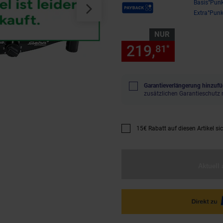
Payback Punkte
Basis°Punk
Extra°Punk
NUR
219,
nur 219
81
*
Garantieverlängerung hinzufü
zusätzlichen Garantieschutz 
15€ Rabatt auf diesen Artikel si
Promotion "15€ Rabatt auf diese
Aktuell 