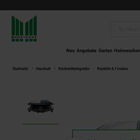
Schließen
Suche:
Neu
Angebote
Garten
Heimwerke
Startseite
Haushalt
Küchenkleingeräte
Raclette & Fondue
ST