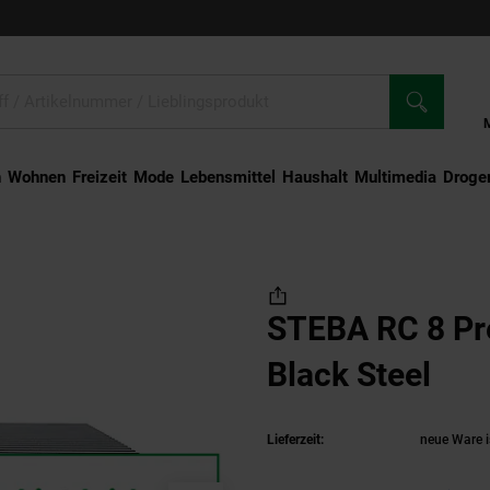
n
Wohnen
Freizeit
Mode
Lebensmittel
Haushalt
Multimedia
Droger
EBA RC 8 Premium Raclette Black Steel
STEBA RC 8 Pr
Black Steel
(Pr
Lieferzeit:
neue Ware i