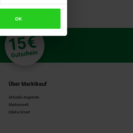
OK
€
15
**
Gutschein
Über Marktkauf
Aktuelle Angebote
Markenwelt
Edeka Smart