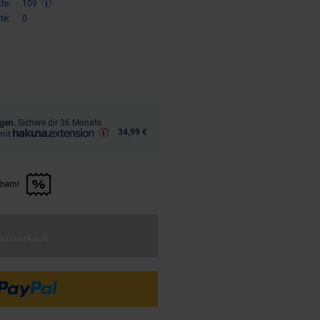
te:
109
te:
0
,
€ Sternchen Fußnote, Details 
81
gen.
Sichere dir 36 Monate
34,99 €
mit
chern!
n Artikel sichern!" anwenden
ausverkauft