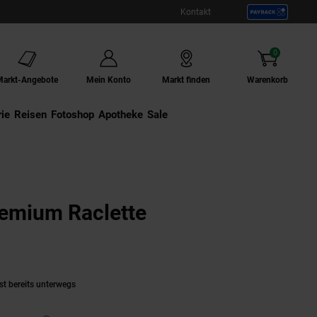
Kontakt
0
Artikel
Markt-Angebote
Mein Konto
Markt finden
Warenkorb
ie
Externer Link:
Reisen
Externer Link:
Fotoshop
Externer Link:
Apotheke
Sale
emium Raclette
odukt aktuell ausverkauft)
st bereits unterwegs