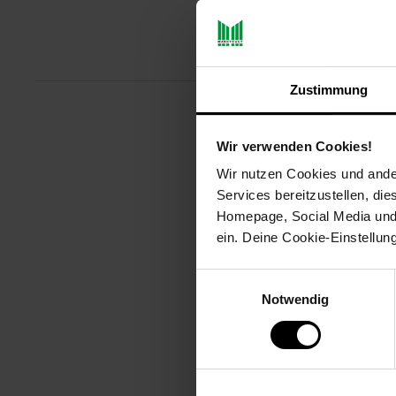
Produktbeschreibu
Zustimmung
Das STEBA WE 2 Doppel-Waffeleise
Wir verwenden Cookies!
Herzwaffeln mit einem Durchmes
Antihaftbeschichtung sorgt für 
Wir nutzen Cookies und ander
Temperaturreglung können Sie d
Services bereitzustellen, di
gewährleistet dabei sicheres Ha
Homepage, Social Media und P
Kochvorgang behalten.
ein. Deine Cookie-Einstellun
Artikelnummer: 3094851000
Einwilligungsauswahl
EAN: 4011833303714
Artikel gehört zur Kategorie:
Waf
Notwendig