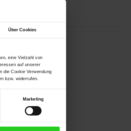
Altgeräterücknahme
Über Cookies
eit, gleichzeitig 2 x 5
ndern auch das Auge. Die
k der stufenlosen
en, eine Vielzahl von
r wärmeisolierte Handgriff
teressen auf unserer
chte den Überblick über den
 in die Cookie Verwendung
n bzw. widerrufen.
Marketing