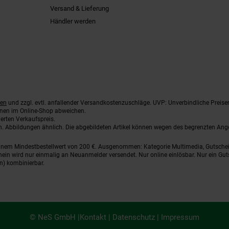
Versand & Lieferung
Händler werden
ten
und zzgl. evtl. anfallender Versandkostenzuschläge. UVP: Unverbindliche Preise
nnen im Online-Shop abweichen.
erten Verkaufspreis.
ten. Abbildungen ähnlich. Die abgebildeten Artikel können wegen des begrenzten An
einem Mindestbestellwert von 200 €. Ausgenommen: Kategorie Multimedia, Gutsche
ein wird nur einmalig an Neuanmelder versendet. Nur online einlösbar. Nur ein Gut
n) kombinierbar.
© NeS GmbH |
Kontakt
|
Datenschutz
|
Impressum