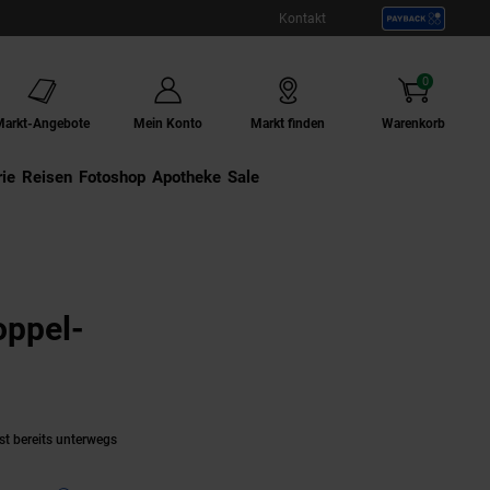
Kontakt
0
Artikel
Markt-Angebote
Mein Konto
Markt finden
Warenkorb
ie
Externer Link:
Reisen
Externer Link:
Fotoshop
Externer Link:
Apotheke
Sale
ppel-
odukt aktuell ausverkauft)
st bereits unterwegs