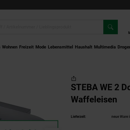
n
Wohnen
Freizeit
Mode
Lebensmittel
Haushalt
Multimedia
Droger
 2 Doppel-Waffeleisen
STEBA WE 2 Do
Waffeleisen
(Pr
Lieferzeit:
neue Ware i