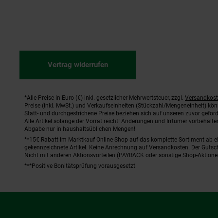
Vertrag widerrufen
*Alle Preise in Euro (€) inkl. gesetzlicher Mehrwertsteuer, zzgl.
Versandkos
Fußnoten
Preise (inkl. MwSt.) und Verkaufseinheiten (Stückzahl/Mengeneinheit) kö
Statt- und durchgestrichene Preise beziehen sich auf unseren zuvor geford
Alle Artikel solange der Vorrat reicht! Änderungen und Irrtümer vorbehal
Abgabe nur in haushaltsüblichen Mengen!
**15€ Rabatt im Marktkauf Online-Shop auf das komplette Sortiment ab 
gekennzeichnete Artikel. Keine Anrechnung auf Versandkosten. Der Gutsch
Nicht mit anderen Aktionsvorteilen (PAYBACK oder sonstige Shop-Aktione
***Positive Bonitätsprüfung vorausgesetzt