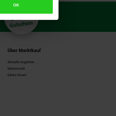
OK
€
15
**
Gutschein
Über Marktkauf
Aktuelle Angebote
Markenwelt
Edeka Smart