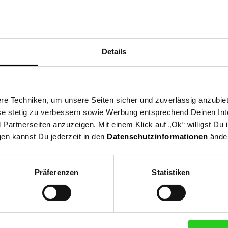
ng
Versandinformationen
Herstellerinformationen
Details
n ist die ultimative Lösung für alle Waffelliebhaber. Mit der Fähigk
ser von 15,5 cm zu backen, verwöhnt es nicht nur den Gaumen, so
fettarmes Backen und eine leichte Reinigung nach dem Genuss. Dan
e Techniken, um unsere Seiten sicher und zuverlässig anzubiet
ie Bräunung Ihrer Waffeln ganz nach Ihrem Geschmack anpassen. De
ese stetig zu verbessern sowie Werbung entsprechend Deinen In
ndling, während Betriebskontrollleuchte und Temperaturkontrollleu
artnerseiten anzuzeigen. Mit einem Klick auf „Ok“ willigst Du
gen kannst Du jederzeit in den
Datenschutzinformationen
änder
feleisen
Präferenzen
Statistiken