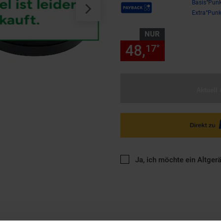
Payback Punkte
Basis°Punk
Extra°Punk
NUR
48,
nur 48,
17
17
*
Aktuell 
Ja, ich möchte ein Altger