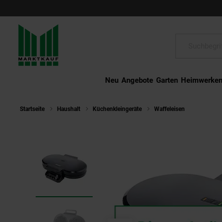
Schließen
Suche:
Neu
Angebote
Garten
Heimwerke
Startseite
Haushalt
Küchenkleingeräte
Waffeleisen
STEBA WE