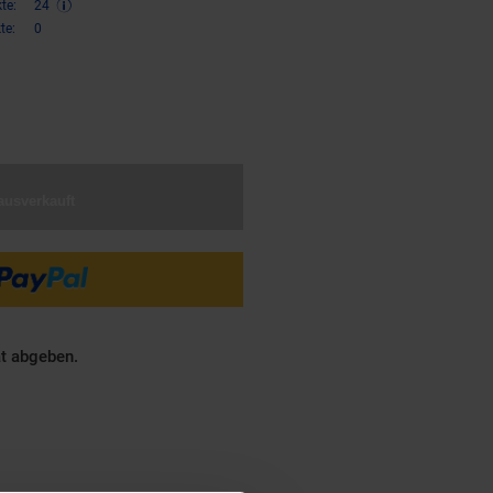
te:
24
te:
0
€ Sternchen Fußnote, Details am
ausverkauft
ät abgeben.