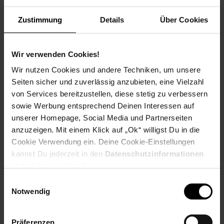
PAYBACK
Zustimmung
Details
Über Cookies
Payback Punkte
Basis°Punkte:
36
Extra°Punkte:
0
Wir verwenden Cookies!
Wir nutzen Cookies und andere Techniken, um unsere
Seiten sicher und zuverlässig anzubieten, eine Vielzahl
Produktbeschreibung
von Services bereitzustellen, diese stetig zu verbessern
sowie Werbung entsprechend Deinen Interessen auf
Bieten Sie Ihren Ohren dank Almighty Audio ein Gaming-
unserer Homepage, Social Media und Partnerseiten
Erlebnis, das sie so noch nicht erlebt haben. Das Arctis Nova
anzuzeigen. Mit einem Klick auf „Ok“ willigst Du in die
1 wird durch die hochmoderne Arctis Nova-Software
Cookie Verwendung ein. Deine Cookie-Einstellungen
unterstützt. Zusammen mit den eigens entwickelten HiFi-
kannst Du jederzeit in den
Datenschutzinformationen
Treibern entsteht eine Klangqualität, die Sie nicht mehr missen
ändern bzw. widerrufen.
wollen werden. Dank des immersiven Surround-Sounds hören
Sie jeden Schritt, jeden Magazinwechsel und jede Bewegung,
Einwilligungsauswahl
um voll und ganz in die Welt Ihrer Spiele eintauchen zu können.
Notwendig
Die Sonar Audio-Software und der parametrische 10-Band-
Equalizer erlauben Ihnen, nahezu alle Aspekte Ihres Audio-
Erlebnisses anzupassen. Mit nur wenigen Klicks verstärken
Präferenzen