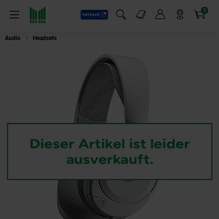
0
Payback
Markt-Angebote
Artikel
Menü
Suchfeld einblenden
Mein Konto
Markt finden
Warenkorb
Audio
Headsets
Steelseries Arctis Nova 1 Weiß Gaming-Headset