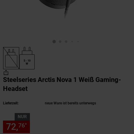
5 - 10
W
Steelseries Arctis Nova 1 Weiß Gaming-
Headset
(Produkt aktuell ausverkauft)
Lieferzeit:
neue Ware ist bereits unterwegs
NUR
72,
nur 72,
€ Sternchen Fußn
76
76
*