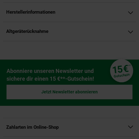
Herstellerinformationen
Altgeräterücknahme
Fußzeile
€
15
**
Newsletter Anmeldung
Abonniere unseren Newsletter und
Gutschein
sichere dir einen 15 €**-Gutschein!
Jetzt Newsletter abonnieren
Zahlarten im Online-Shop