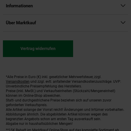
Informationen
Über Marktkauf
Vertrag widerrufen
*Alle Preise in Euro (€) inkl. gesetzlicher Mehrwertsteuer, zzgl.
Fußnoten
Versandkosten
und zzgl. evtl. anfallender Versandkostenzuschläge. UVP:
Unverbindliche Preisempfehlung des Herstellers.
Preise (inkl. MwSt.) und Verkaufseinheiten (Stückzahl/Mengeneinheit)
können im Online-Shop abweichen.
Statt- und durchgestrichene Preise beziehen sich auf unseren zuvor
geforderten Verkaufspreis.
Alle Artikel solange der Vorrat reicht! Änderungen und Irrtümer vorbehalten.
Abbildungen ähnlich. Die abgebildeten Artikel können wegen des
begrenzten Angebots schon am ersten Tag ausverkauft sein.
Abgabe nur in haushaltsüblichen Mengen!
**15€ Rabatt im Marktkauf Online-Shop auf das komplette Sortiment ab