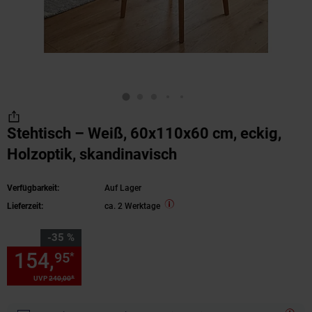
Stehtisch – Weiß, 60x110x60 cm, eckig,
Holzoptik, skandinavisch
Verfügbarkeit:
Auf Lager
Lieferzeit:
ca. 2 Werktage
Sie Sparen 35 Prozent,
-35 %
154,
Sie Sparen 35 Prozent, 1
95
*
*
UVP
240,
00
UVP : 240,
00
€