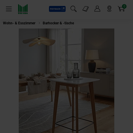
0
Payback
Markt-Angebote
Artikel
Menü
Suchfeld einblenden
Mein Konto
Markt finden
Warenkorb
Wohn- & Esszimmer
Barhocker & -tische
Stehtisch – Weiß, 60x110x60 cm,