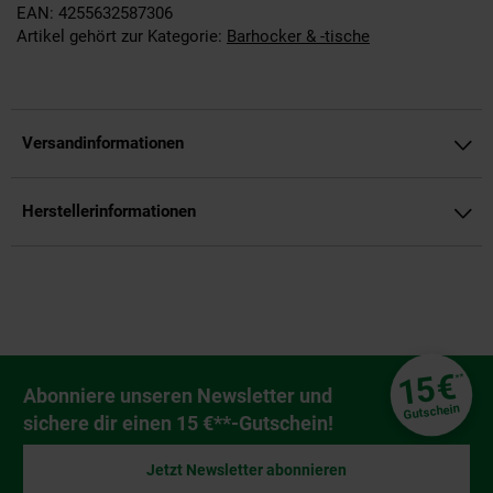
EAN: 4255632587306
Artikel gehört zur Kategorie:
Barhocker & -tische
Versandinformationen
Herstellerinformationen
Fußzeile
€
15
**
Newsletter Anmeldung
Abonniere unseren Newsletter und
Gutschein
sichere dir einen 15 €**-Gutschein!
Jetzt Newsletter abonnieren