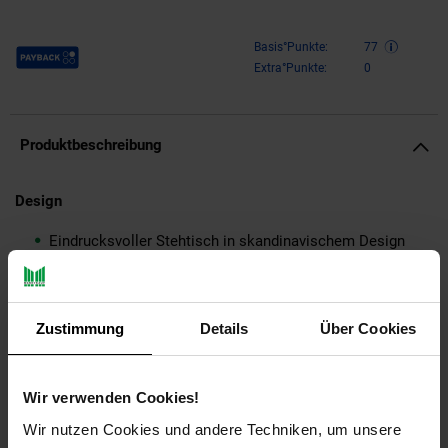
Payback Punkte
Basis°Punkte:
77
Extra°Punkte:
0
Produktbeschreibung
Design
Eindrucksvoller Stehtisch in skandinavischem Design
Quadratische Tischplatte mit großzügiger Ablagefläche
Massive Standbeine für sicheren Stand des Tisches
Einzigartige Maserung der Tischbeine
Zustimmung
Details
Über Cookies
Abmessungen
Breite: 60 cm
Wir verwenden Cookies!
Höhe: 110 cm
Wir nutzen Cookies und andere Techniken, um unsere
Tiefe: 60 cm