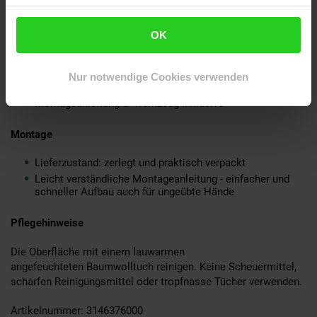
Beine: Eiche Massivholz
Fußablage: lackiertes Eisen
OK
Lieferumfang
Nur notwendige Cookies verwenden
Ein Bartisch ohne Dekoration
Montageanleitung & -werkzeug inklusive
Montage
Lieferzustand: zerlegt und praktisch verpackt
Leicht verständliche Montageanleitung - einfacher und
schneller Aufbau auch für ungeübte Hände
Pflegehinweise
Die Oberfläche mit einem lauwarmen
angefeuchteten Baumwolltuch reinigen. Keine Scheuermittel,
scharfen Reinigungsmittel oder tropfnasse Tücher verwenden.
Artikelnummer: 3146376000