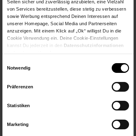
Seiten sicher und zuverlässig anzubieten, eine Vielzahl
Boden bis Tischunterkante: 108 cm
von Services bereitzustellen, diese stetig zu verbessern
Weitere Abmessungen finden Sie im Maßbild
sowie Werbung entsprechend Deinen Interessen auf
unserer Homepage, Social Media und Partnerseiten
Farbe
anzuzeigen. Mit einem Klick auf „Ok“ willigst Du in die
Tischplatte: Weiß
Cookie Verwendung ein. Deine Cookie-Einstellungen
Gestell: Braun
kannst Du jederzeit in den
Datenschutzinformationen
Fußablage: Schwarz
ändern bzw. widerrufen.
Einwilligungsauswahl
Besonderheiten
Notwendig
Hohe Stabilität dank der Beine aus Massivholz
Integrierte Fußablage für angenehmeres Stehen bzw.
Präferenzen
Sitzen
Abgerundete Ecken vervollständigen den
skandinavischen Look
Statistiken
Die Maximalbelastbarkeit des Tisches liegt bei 50 kg
Material
Marketing
Tischplatte: Weiß lackiertes MDF