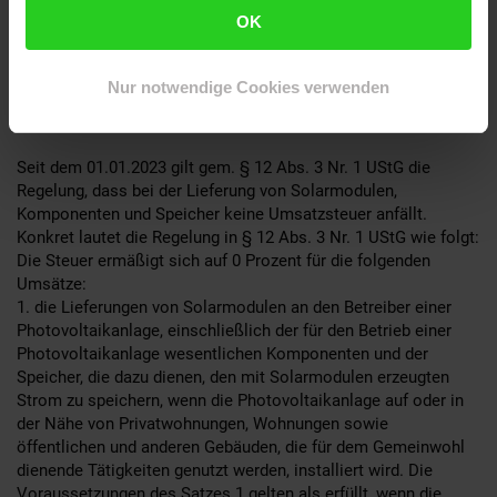
Balkonkraftwerke (Erzeugungsanlage) mit einer
OK
Wechselrichterleistung über 800W müssen durch eine
Elektrofachkraft angeschlossen und beim Netzbetreiber
angemeldet werden.
Nur notwendige Cookies verwenden
Umsatzsteuer:
Seit dem 01.01.2023 gilt gem. § 12 Abs. 3 Nr. 1 UStG die
Regelung, dass bei der Lieferung von Solarmodulen,
Komponenten und Speicher keine Umsatzsteuer anfällt.
Konkret lautet die Regelung in § 12 Abs. 3 Nr. 1 UStG wie folgt:
Die Steuer ermäßigt sich auf 0 Prozent für die folgenden
Umsätze:
1. die Lieferungen von Solarmodulen an den Betreiber einer
Photovoltaikanlage, einschließlich der für den Betrieb einer
Photovoltaikanlage wesentlichen Komponenten und der
Speicher, die dazu dienen, den mit Solarmodulen erzeugten
Strom zu speichern, wenn die Photovoltaikanlage auf oder in
der Nähe von Privatwohnungen, Wohnungen sowie
öffentlichen und anderen Gebäuden, die für dem Gemeinwohl
dienende Tätigkeiten genutzt werden, installiert wird. Die
Voraussetzungen des Satzes 1 gelten als erfüllt, wenn die