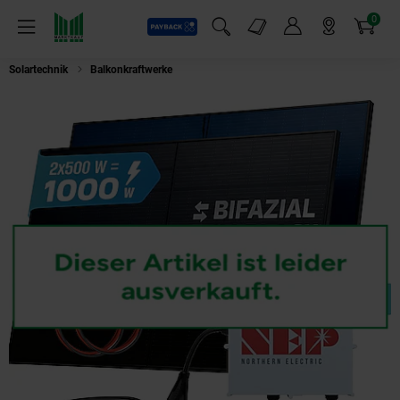
0
Payback
Markt-Angebote
Artikel
Menü
Suchfeld einblenden
Mein Konto
Markt finden
Warenkorb
Solartechnik
Balkonkraftwerke
SUNNIVA® 1000W Balkonkraftwerk BIFAZIA