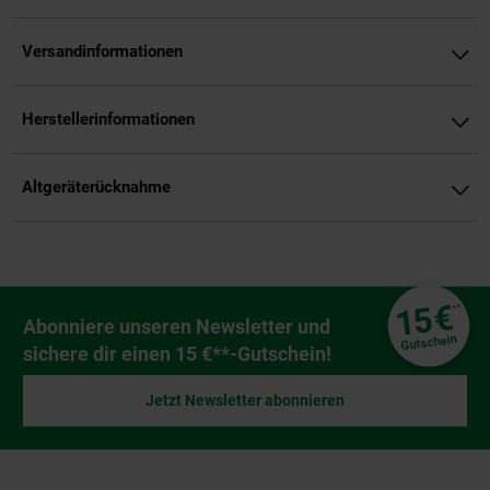
Versandinformationen
Herstellerinformationen
Altgeräterücknahme
Fußzeile
€
15
**
Newsletter Anmeldung
Abonniere unseren Newsletter und
Gutschein
sichere dir einen 15 €**-Gutschein!
Jetzt Newsletter abonnieren