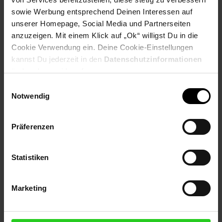
Frontscheibe mit Antireflexbeschichtung: ca. 2,0 mm
sowie Werbung entsprechend Deinen Interessen auf
Gewicht: ca.30 kg
unserer Homepage, Social Media und Partnerseiten
BIFAZIAL, Full Black, Glas
anzuzeigen. Mit einem Klick auf „Ok“ willigst Du in die
Cookie Verwendung ein. Deine Cookie-Einstellungen
kannst Du jederzeit in den
Datenschutzinformationen
LIEFERUMFANG
ändern bzw. widerrufen.
2 x Solar Module mit je 500W PMax: 1000W
Einwilligungsauswahl
Gesamtleistung und zusätzlicher BIFAZIALER
Notwendig
Energieausbeute
1 x Mikro-Wechselrichter NEP BDM-800 800 Watt
1 x Anschlusskabel 5m vom Wechselrichter zur
Präferenzen
Haussteckdose
4 x Solar Kabel Verlängerungen mit 1m Länge (2x Rot
und 2x Schwarz)
Statistiken
Hinweise: Die Dekoration ist nicht im Lieferumfang enthalten.
Die Lieferung unserer Produkte auf die Inseln ist nicht
Marketing
möglich.
Warnung: