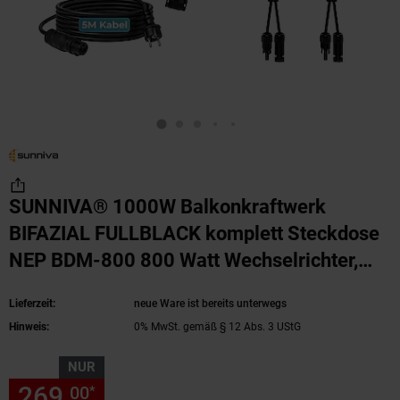
SUNNIVA® 1000W Balkonkraftwerk
BIFAZIAL FULLBLACK komplett Steckdose
NEP BDM-800 800 Watt Wechselrichter,
Solaranlage Komplettset, 2x 500W N-Type
Lieferzeit:
neue Ware ist bereits unterwegs
Glas Bifacial Solarmodule, 5m Kabel
(Produkt
Hinweis:
0% MwSt. gemäß § 12 Abs. 3 UStG
NUR
269,
nur 269,
€ Sternchen Fu
00
00
*