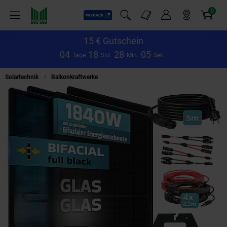
0
Payback
Markt-Angebote
Artikel
Menü
Suchfeld einblenden
Mein Konto
Markt finden
Warenkorb
15 € Gutschein
0
4
1
8
2
8
0
5
Tage
Std.
Min.
Sek.
Solartechnik
Balkonkraftwerke
SUNNIVA® 1840W Balkonkraftwerk BIFAZIA