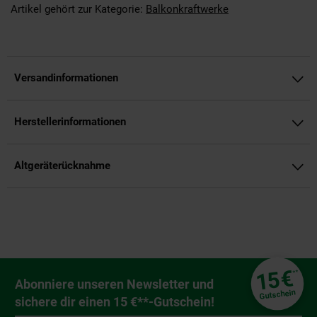
Artikel gehört zur Kategorie:
Balkonkraftwerke
Versandinformationen
Herstellerinformationen
Altgeräterücknahme
Fußzeile
€
15
**
Newsletter Anmeldung
Abonniere unseren Newsletter und
Gutschein
sichere dir einen 15 €**-Gutschein!