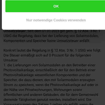
Warnung:
OK
Balkonkraftwerke (Erzeugungsanlage) mit einer
Wechselrichterleistung über 800W müssen durch eine
Elektrofachkraft angeschlossen und beim Netzbetreiber
Nur notwendige Cookies verwenden
angemeldet werden.
Umsatzsteuer
: Seit dem 01.01.2023 gilt gem. § 12 Abs. 3 Nr. 1
UStG die Regelung, dass bei der Lieferung von Solarmodulen,
Komponenten und Speicher keine Umsatzsteuer anfällt.
Konkret lautet die Regelung in § 12 Abs. 3 Nr. 1 UStG wie folgt:
Die Steuer ermäßigt sich auf 0 Prozent für die folgenden
Umsätze:
1. die Lieferungen von Solarmodulen an den Betreiber einer
Photovoltaikanlage, einschließlich der für den Betrieb einer
Photovoltaikanlage wesentlichen Komponenten und der
Speicher, die dazu dienen, den mit Solarmodulen erzeugten
Strom zu speichern, wenn die Photovoltaikanlage auf oder in
der Nähe von Privatwohnungen, Wohnungen sowie
öffentlichen und anderen Gebäuden, die für dem Gemeinwohl
dienende Tätigkeiten genutzt werden, installiert wird. Die
Voraussetzungen des Satzes 1 gelten als erfüllt, wenn die