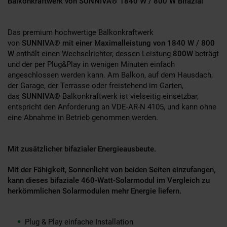
Balkonkraftwerk von SUNNIVA® 1840 W / 800 W Bifazial
Das premium hochwertige Balkonkraftwerk
von
SUNNIVA® mit einer Maximalleistung von 1840 W / 800
W
enthält einen Wechselrichter, dessen Leistung
800W
beträgt
und der per Plug&Play in wenigen Minuten einfach
angeschlossen werden kann. Am Balkon, auf dem Hausdach,
der Garage, der Terrasse oder freistehend im Garten,
das
SUNNIVA®
Balkonkraftwerk ist vielseitig einsetzbar,
entspricht den Anforderung an VDE-AR-N 4105, und kann ohne
eine Abnahme in Betrieb genommen werden.
Mit zusätzlicher bifazialer Energieausbeute.
Mit der Fähigkeit, Sonnenlicht von beiden Seiten einzufangen,
kann dieses bifaziale 460-Watt-Solarmodul im Vergleich zu
herkömmlichen Solarmodulen mehr Energie liefern.
Plug & Play einfache Installation