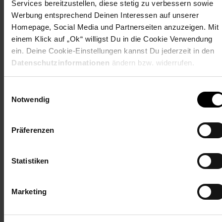
Services bereitzustellen, diese stetig zu verbessern sowie
Gewicht: 24 kg
Werbung entsprechend Deinen Interessen auf unserer
Anschlussdose: IP68
Homepage, Social Media und Partnerseiten anzuzeigen. Mit
BIFAZIAL, Full Black, Glas-Glas
einem Klick auf „Ok“ willigst Du in die Cookie Verwendung
ein. Deine Cookie-Einstellungen kannst Du jederzeit in den
LIEFERUMFANG
Datenschutzinformationen
ändern bzw. widerrufen.
4 x Solar Module mit je 460W (PMax: 1840W / mit
zusätzlicher bifazialer Energieausbeute)
Einwilligungsauswahl
Notwendig
1 x Mikro-Wechselrichter AP Systems EZ1-M-EU 800
Watt
1 x Anschlusskabel 5m vom Wechselrichter zur
Haussteckdose
Präferenzen
4 x Solar Kabel Verlängerungen mit 2.5m Länge
4 x Solar Kabel Y-Verteiler (2x Rot und 2x Schwarz)
Statistiken
Hinweise
: Die Dekoration ist nicht im Lieferumfang enthalten.
Marketing
Die Lieferung unserer Produkte auf die Inseln ist nicht
möglich.