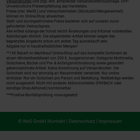
Versandkosten
und zzgl. evtl. anfallender Versandkostenzuschläge. UVP:
Unverbindliche Preisempfehlung des Herstellers.
Preise (inkl. MwSt.) und Verkaufseinheiten (Stückzahl/Mengeneinheit)
können im Online-Shop abweichen.
Statt- und durchgestrichene Preise beziehen sich auf unseren zuvor
geforderten Verkaufspreis.
Alle Artikel solange der Vorrat reicht! Änderungen und Irrtümer vorbehalten.
Abbildungen ähnlich. Die abgebildeten Artikel können wegen des
begrenzten Angebots schon am ersten Tag ausverkauft sein.
Abgabe nur in haushaltsüblichen Mengen!
**15€ Rabatt im Marktkauf Online-Shop auf das komplette Sortiment ab
einem Mindestbestellwert von 200 €. Ausgenommen: Kategorie Multimedia,
Gutscheine, Bücher und Pre- & Anfangsmilchnahrung sowie gesondert
gekennzeichnete Artikel. Keine Anrechnung auf Versandkosten. Der
Gutschein wird nur einmalig an Neuanmelder versendet. Nur online
einlösbar. Nur ein Gutschein pro Person und Bestellung. Restbeträge werden
nicht ausgezahlt. Nicht mit anderen Aktionsvorteilen (PAYBACK oder
sonstige Shop-Aktionen) kombinierbar.
***Positive Bonitätsprüfung vorausgesetzt
© NeS GmbH |
Kontakt
|
Datenschutz
|
Impressum