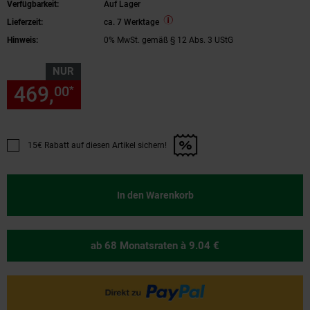
Verfügbarkeit:
Auf Lager
Komplettset,4x460W Glas-Glas Bifacial
Lieferzeit:
ca. 7 Werktage
Solarmodule, 5m Kabel,4x2,5m Solarkabel
Hinweis:
0% MwSt. gemäß § 12 Abs. 3 UStG
NUR
469,
nur 469,
€ Sternchen Fu
00
00
*
15€ Rabatt auf diesen Artikel sichern!
Promotion "15€ Rabatt auf diesen Artikel sichern!" anwenden
In den Warenkorb
ab 68 Monatsraten
à 9.04 €