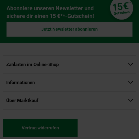
Fußzeile
€
15
**
Newsletter Anmeldung
Abonniere unseren Newsletter und
Gutschein
sichere dir einen 15 €**-Gutschein!
Jetzt Newsletter abonnieren
Zahlarten im Online-Shop
Informationen
Über Marktkauf
Vertrag widerrufen