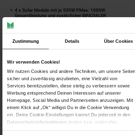
4 x Solar Module mit je 500W PMax: 1000W
Gesamtleistung und zusätzlicher BIFAZIALER
Energieausbeute
1 x Wechselrichter & Speicher: Marstek Venus A
(integrierter Wechselrichter + Speicher) MST-HIE2.0-
0800
Zustimmung
Details
Über Cookies
1 x Anschlusskabel vom Wechselrichter zur
Haussteckdose
4 x Solar Kabel Verlängerungen mit 2,5m Länge
Wir verwenden Cookies!
4 x Solar Kabel Y-Verteiler
Wir nutzen Cookies und andere Techniken, um unsere Seite
Hinweise: Die Dekoration ist nicht im Lieferumfang enthalten.
sicher und zuverlässig anzubieten, eine Vielzahl von
Die Lieferung unserer Produkte auf die Inseln ist nicht
Services bereitzustellen, diese stetig zu verbessern sowie
möglich.
Werbung entsprechend Deinen Interessen auf unserer
Homepage, Social Media und Partnerseiten anzuzeigen. Mit
Warnung:
einem Klick auf „Ok“ willigst Du in die Cookie Verwendung
Balkonkraftwerke (Erzeugungsanlage) mit einer
ein. Deine Cookie-Einstellungen kannst Du jederzeit in den
Wechselrichterleistung über 800W müssen durch eine
Datenschutzinformationen
ändern bzw. widerrufen.
Elektrofachkraft angeschlossen und beim Netzbetreiber
angemeldet werden.