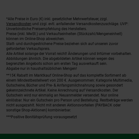
*Alle Preise in Euro (€) inkl. gesetzlicher Mehrwertsteuer, zzgl.
Fußnoten
Versandkosten
und zzgl. evtl. anfallender Versandkostenzuschläge. UVP:
Unverbindliche Preisempfehlung des Herstellers.
Preise (inkl. MwSt.) und Verkaufseinheiten (Stückzahl/Mengeneinheit)
können im Online-Shop abweichen.
Statt- und durchgestrichene Preise beziehen sich auf unseren zuvor
geforderten Verkaufspreis.
Alle Artikel solange der Vorrat reicht! Änderungen und Irrtümer vorbehalten.
Abbildungen ähnlich. Die abgebildeten Artikel können wegen des
begrenzten Angebots schon am ersten Tag ausverkauft sein.
Abgabe nur in haushaltsüblichen Mengen!
**15€ Rabatt im Marktkauf Online-Shop auf das komplette Sortiment ab
einem Mindestbestellwert von 200 €. Ausgenommen: Kategorie Multimedia,
Gutscheine, Bücher und Pre- & Anfangsmilchnahrung sowie gesondert
gekennzeichnete Artikel. Keine Anrechnung auf Versandkosten. Der
Gutschein wird nur einmalig an Neuanmelder versendet. Nur online
einlösbar. Nur ein Gutschein pro Person und Bestellung. Restbeträge werden
nicht ausgezahlt. Nicht mit anderen Aktionsvorteilen (PAYBACK oder
sonstige Shop-Aktionen) kombinierbar.
***Positive Bonitätsprüfung vorausgesetzt