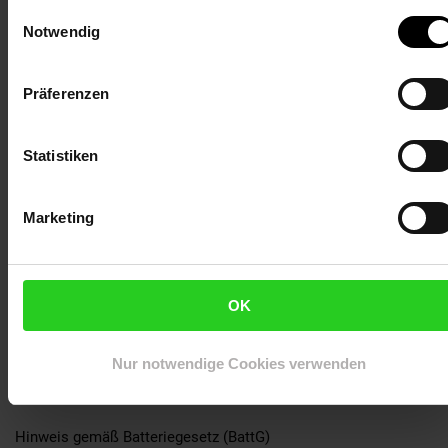
Einwilligungsauswahl
PRODUKTINFORMATION
Notwendig
Produkttyp: Batteriespeicher (Erzeugnis)
Batterietyp: Lithium-Eisenphosphat (LiFePO4)
Kapazität: 2120 Wh
Präferenzen
Spannung: 51,2 V
UN 3480 (Lithium-Ionen-Batterien)
Statistiken
SICHERHEITSHINWEISE
-Vor Kurzschluss, Überlastung, Wasser, Feuer und
Marketing
unsachgemäßer Nutzung schützen.
-Batterie darf nicht geöffnet, zerlegt oder beschädigt werden.
-Nicht kurzschließen oder verbrennen.
-Vor Hitze und direkter Sonneneinstrahlung schützen.
OK
-Nur bestimmungsgemäß verwenden.
-Beschädigte Batterien nicht weiterverwenden.
-Beim Transport und der Lagerung auf geeignete
Nur notwendige Cookies verwenden
Temperaturbereiche und mechanische Schonung achten.
-Von Kindern fernhalten.
Hinweis gemäß Batteriegesetz (BattG)