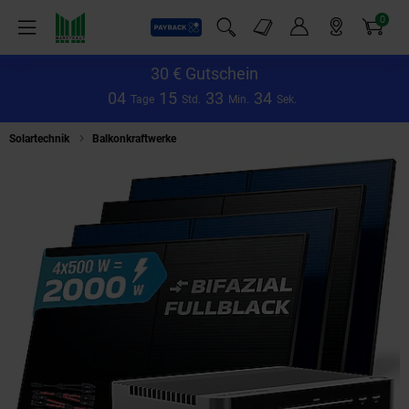
0
Payback
Markt-Angebote
Artikel
Menü
Suchfeld einblenden
Mein Konto
Markt finden
Warenkorb
30 € Gutschein
0
4
1
5
3
3
3
4
Tage
Std.
Min.
Sek.
Solartechnik
Balkonkraftwerke
SUNNIVA® 2000W Balkonkraftwerk mit 2,1