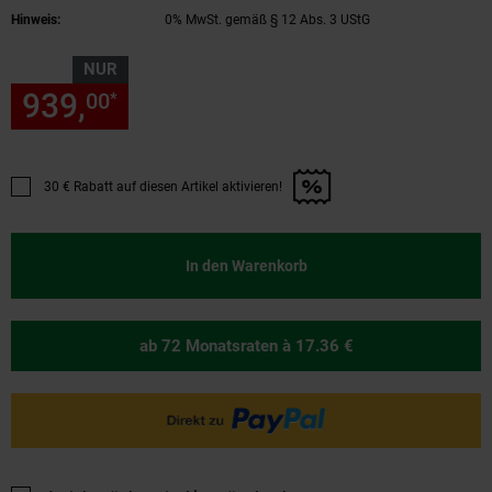
Bifacial Module
Hinweis:
0% MwSt. gemäß § 12 Abs. 3 UStG
NUR
939,
nur 939,
€ Sternchen Fu
00
00
*
30 € Rabatt auf diesen Artikel aktivieren!
Promotion "30 € Rabatt auf diesen Artikel aktivieren!" anwenden
In den Warenkorb
ab 72 Monatsraten
à 17.36 €