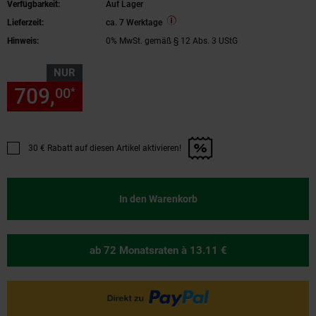
Verfügbarkeit:
Auf Lager
Komplettset mit Solarspeicher, 2x 460W
Lieferzeit:
ca. 7 Werktage
Glas-Glas Bifacial
Hinweis:
0% MwSt. gemäß § 12 Abs. 3 UStG
NUR
709,
nur 709,
€ Sternchen Fu
00
00
*
30 € Rabatt auf diesen Artikel aktivieren!
Promotion "30 € Rabatt auf diesen Artikel aktivieren!" anwenden
In den Warenkorb
ab 72 Monatsraten
à 13.11 €