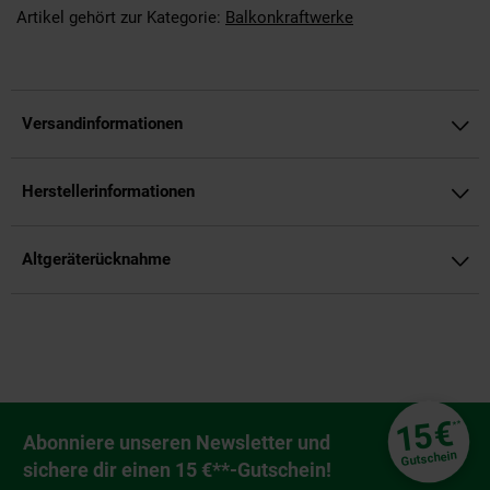
Artikel gehört zur Kategorie:
Balkonkraftwerke
Versandinformationen
Herstellerinformationen
Altgeräterücknahme
Fußzeile
€
15
**
Newsletter Anmeldung
Abonniere unseren Newsletter und
Gutschein
sichere dir einen 15 €**-Gutschein!