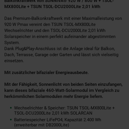
Balkonkraftwerk von SUNNIVA® 920 W / 800 W + TSOL-
MX800Lite + TSUN TSOL-DCU2000Lite 2,01 kWh
Das Premium-Balkonkraftwerk mit einer Maximalleistung von
920 W Pmax vereint den TSUN TSOL-MX800Lite
Wechselrichter und den TSOL-DCU2000Lite 2,01 kWh
Solarspeicher in einem perfekt aufeinander abgestimmten
System.
Dank Plug&Play-Anschluss ist die Anlage ideal für Balkon,
Dach, Terrasse, Garage oder Garten und lässt sich vielseitig
einsetzen.
Mit zusätzlicher bifazialer Energieausbeute.
Mit der Fähigkeit, Sonnenlicht von beiden Seiten einzufangen,
kann dieses bifaziale 460-Watt-Solarmodul im Vergleich zu
herkömmlichen Solarmodulen mehr Energie liefern.
Wechselrichter & Speicher: TSUN TSOL-MX800Lite +
TSOL-DCU2000Lite 2,01 kWh SOLARCAN
Batteriespeicher LiFePO4, Kapazität 2.400 Wh
(erweiterbar mit DB2000Lite)