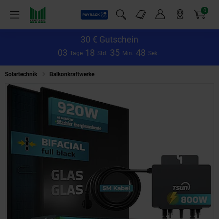
0
Payback
Markt-Angebote
Artikel
Menü
Suchfeld einblenden
Mein Konto
Markt finden
Warenkorb
30 € Gutschein
0
3
1
8
3
5
4
8
Tage
Std.
Min.
Sek.
Solartechnik
Balkonkraftwerke
SUNNIVA® 920W Balkonkraftwerk mit 2,0