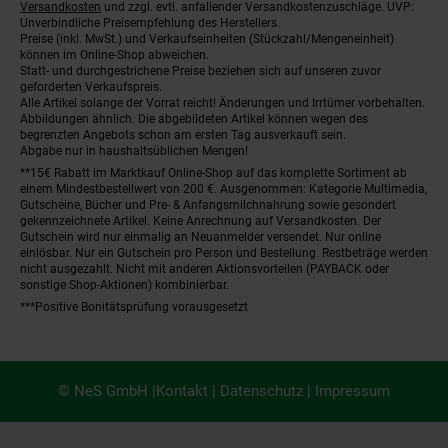
Versandkosten
und zzgl. evtl. anfallender Versandkostenzuschläge. UVP:
Unverbindliche Preisempfehlung des Herstellers.
Preise (inkl. MwSt.) und Verkaufseinheiten (Stückzahl/Mengeneinheit)
können im Online-Shop abweichen.
Statt- und durchgestrichene Preise beziehen sich auf unseren zuvor
geforderten Verkaufspreis.
Alle Artikel solange der Vorrat reicht! Änderungen und Irrtümer vorbehalten.
Abbildungen ähnlich. Die abgebildeten Artikel können wegen des
begrenzten Angebots schon am ersten Tag ausverkauft sein.
Abgabe nur in haushaltsüblichen Mengen!
**15€ Rabatt im Marktkauf Online-Shop auf das komplette Sortiment ab
einem Mindestbestellwert von 200 €. Ausgenommen: Kategorie Multimedia,
Gutscheine, Bücher und Pre- & Anfangsmilchnahrung sowie gesondert
gekennzeichnete Artikel. Keine Anrechnung auf Versandkosten. Der
Gutschein wird nur einmalig an Neuanmelder versendet. Nur online
einlösbar. Nur ein Gutschein pro Person und Bestellung. Restbeträge werden
nicht ausgezahlt. Nicht mit anderen Aktionsvorteilen (PAYBACK oder
sonstige Shop-Aktionen) kombinierbar.
***Positive Bonitätsprüfung vorausgesetzt
© NeS GmbH |
Kontakt
|
Datenschutz
|
Impressum