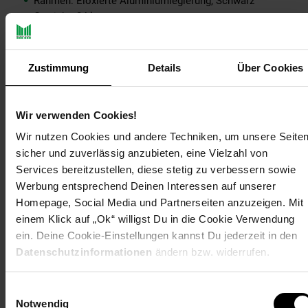
Rahmen: Eloxierte Aluminiumlegierung, Schwarz
Gewicht: 24 kg
BIFAZIAL, Full Black, Glas-Glas
Zustimmung
Details
Über Cookies
LIEFERUMFANG
2 x Solar Module mit je 460W (PMax: 920W / mit
Wir verwenden Cookies!
zusätzlicher bifazialer Energieausbeute)
1 x Mikro-Wechselrichter TSOL-MX800Lite TSUN 800
Wir nutzen Cookies und andere Techniken, um unsere Seite
Watt
sicher und zuverlässig anzubieten, eine Vielzahl von
1 x TSUN TSOL-DCU2000Lite 2,01 kWh Solarspeicher
Services bereitzustellen, diese stetig zu verbessern sowie
1 x Anschlusskabel 5m vom Wechselrichter zur
Werbung entsprechend Deinen Interessen auf unserer
Haussteckdose
Homepage, Social Media und Partnerseiten anzuzeigen. Mit
4 x Solar Kabel Verlängerungen mit 1m Länge (2x Rot
und 2x Schwarz)
einem Klick auf „Ok“ willigst Du in die Cookie Verwendung
ein. Deine Cookie-Einstellungen kannst Du jederzeit in den
Hinweise
: Die Dekoration ist nicht im Lieferumfang enthalten.
Datenschutzinformationen
ändern bzw. widerrufen.
Die Lieferung unserer Produkte auf die Inseln ist nicht
möglich.
Einwilligungsauswahl
Notwendig
Warnung: