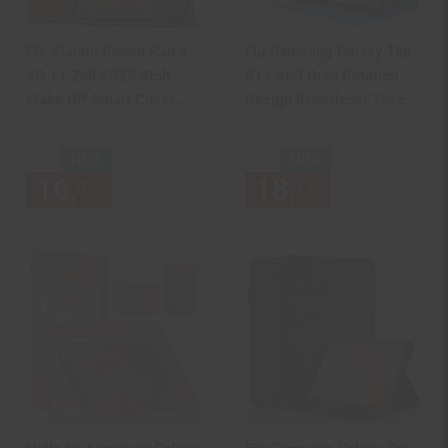
Für Xiaomi Redmi Pad 2
Für Samsung Galaxy Tab
4G 11 Zoll 2025 3folt
S11 360 Grad Rotation
Wake UP Smart Cover
Design Kunstleder Tasche
Tablet Tasche Hülle Rot
Blau
NUR
NUR
16,
nur 16,
€ Sternchen Fußn
18,
nur 18,
€
*
*
69
69
29
29