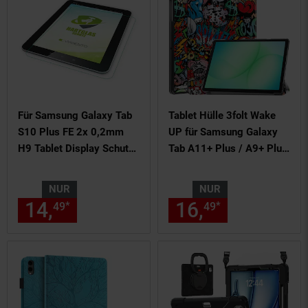
Für Samsung Galaxy Tab
Tablet Hülle 3folt Wake
S10 Plus FE 2x 0,2mm
UP für Samsung Galaxy
H9 Tablet Display Schutz
Tab A11+ Plus / A9+ Plus
Hart Glas
Cover
NUR
NUR
14,
nur 14,
€ Sternchen Fußn
16,
nur 16,
€
*
*
49
49
49
49