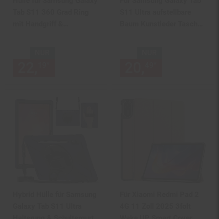
Hülle für Samsung Galaxy
Für Samsung Galaxy Tab
Tab S11 360 Grad Ring
S11 Ultra aufstellbare
mit Handgriff &
Baum Kunstleder Tasche
Schultergurt Rosa
Schwarz
NUR
NUR
22,
nur 22,
€ Sternchen Fußn
20,
nur 20,
€
*
*
19
19
49
49
Hybrid Hülle für Samsung
Für Xiaomi Redmi Pad 2
Galaxy Tab S11 Ultra
4G 11 Zoll 2025 3folt
Halterung & Schultergurt
Wake UP Smart Cover