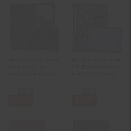
Hybrid Hülle für Samsung
Für Samsung Galaxy Tab
Galaxy Tab A11 mit
S10 FE Plus 3folt Smart
Kontrastdesign & Halter
Wake UP Hülle Cover
Schwarz
Graffiti
NUR
NUR
17,
nur 17,
€ Sternchen Fußn
17,
nur 17,
€
*
*
59
59
99
99