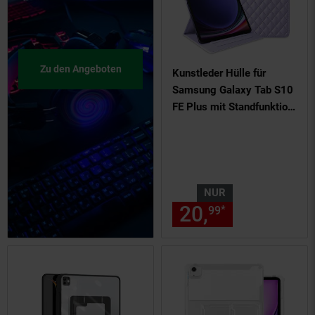
Zu den Angeboten
Kunstleder Hülle für
Samsung Galaxy Tab S10
FE Plus mit Standfunktion
Lila
NUR
20,
nur 20,
€
*
99
99