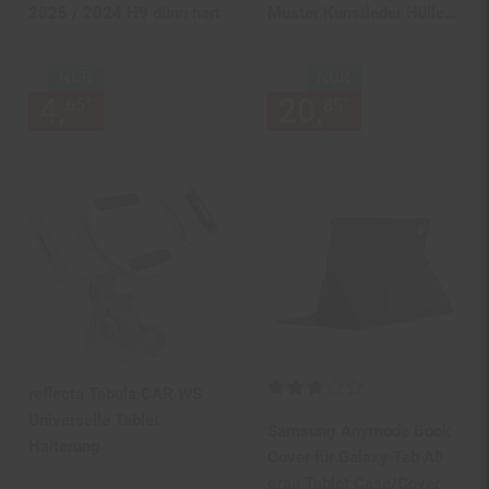
2025 / 2024 H9 dünn hart
Muster Kunstleder Hülle
Tasche Blau
NUR
NUR
4,
nur 4,
€ Sternchen Fußnot
20,
nur 20,
€
*
*
65
65
85
85
Kundenbewertung: 3 von 5 Ste
reflecta Tabula CAR WS
Universelle Tablet
Samsung Anymode Book
Halterung
Cover für Galaxy Tab A8
grau Tablet Case/Cover