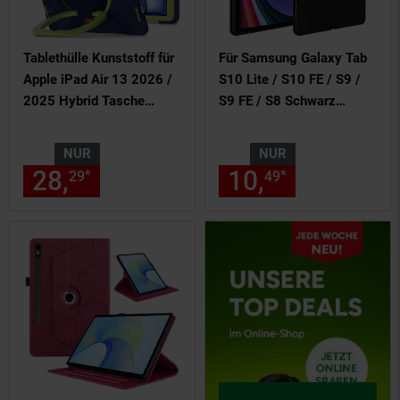
Tablethülle Kunststoff für
Für Samsung Galaxy Tab
Apple iPad Air 13 2026 /
S10 Lite / S10 FE / S9 /
2025 Hybrid Tasche
S9 FE / S8 Schwarz
Halterung
Tasche Hülle TPU Silikon
NUR
NUR
28,
nur 28,
€ Sternchen Fußn
10,
nur 10,
€
*
*
29
29
49
49