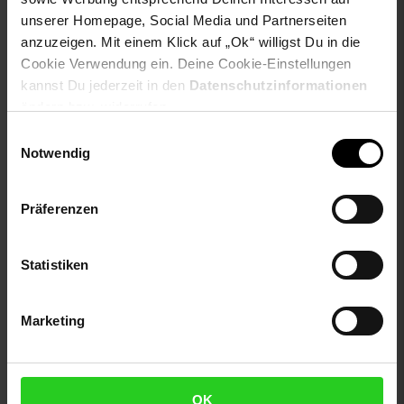
unserer Homepage, Social Media und Partnerseiten
anzuzeigen. Mit einem Klick auf „Ok“ willigst Du in die
Aufstellbare Hülle für
TRUST GXT1125 QUNO
Cookie Verwendung ein. Deine Cookie-Einstellungen
Samsung Galaxy Tab A11
LAPTOP COOLING STAND
kannst Du jederzeit in den
Datenschutzinformationen
/ Tab A9 Motiv Kunstleder
ändern bzw. widerrufen.
Tasche
Einwilligungsauswahl
Notwendig
NUR
NUR
17,
nur 17,
€ Sternchen Fußn
65,
nur 65,
€
*
*
09
09
42
42
Präferenzen
Statistiken
Marketing
OK