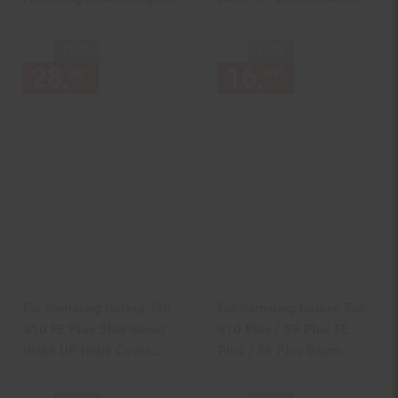
D- Blau
Tablet Tasche Hülle Rose
Gold
NUR
NUR
28,
nur 28,
€ Sternchen Fußn
16,
nur 16,
€
*
*
99
99
69
69
Für Samsung Galaxy Tab
Für Samsung Galaxy Tab
S10 FE Plus 3folt Smart
S10 Plus / S9 Plus FE
Wake UP Hülle Cover
Plus / S8 Plus Baum
Milchstraße
Muster Kunstleder Tasche
Rot