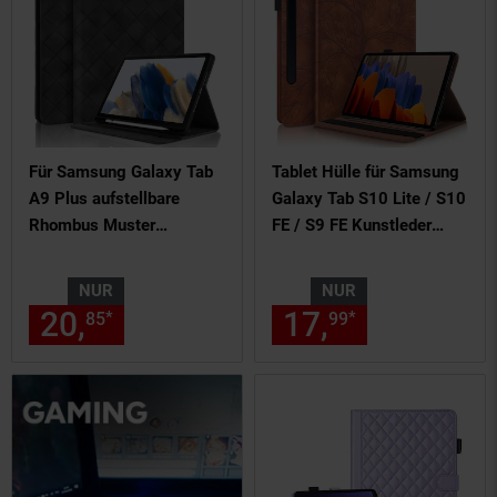
Für Samsung Galaxy Tab
Tablet Hülle für Samsung
A9 Plus aufstellbare
Galaxy Tab S10 Lite / S10
Rhombus Muster
FE / S9 FE Kunstleder
Kunstleder Hülle Tasche
Tasche
Schwarz
NUR
NUR
20,
nur 20,
€ Sternchen Fußn
17,
nur 17,
€
*
*
85
85
99
99