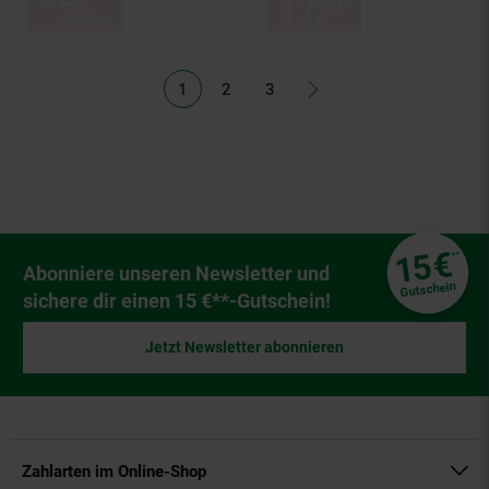
17,
nur 17,
€
*
69
69
UVP
59,
90
UVP : 59,
90
€
1
2
3
Fußzeile
€
15
**
Newsletter Anmeldung
Abonniere unseren Newsletter und
Gutschein
sichere dir einen 15 €**-Gutschein!
Jetzt Newsletter abonnieren
Zahlarten im Online-Shop