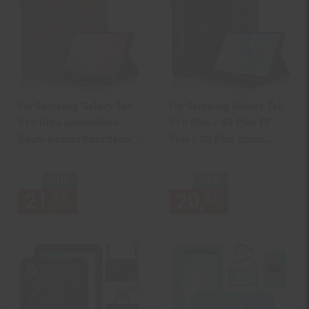
Für Samsung Galaxy Tab
Für Samsung Galaxy Tab
S11 Ultra aufstellbare
S10 Plus / S9 Plus FE
Baum Design Kunstleder
Plus / S8 Plus Baum
Tasche Braun
Muster Kunstleder Tasche
Schwarz
NUR
NUR
21,
nur 21,
€ Sternchen Fußn
20,
nur 20,
€
*
*
99
99
85
85