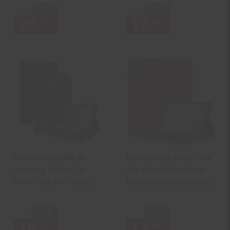
NUR
NUR
20,
nur 20,
€ Sternchen Fußn
12,
nur 12,
€
*
*
39
39
49
49
Aufstellbare Hülle für
Für Samsung Galaxy Tab
Samsung Galaxy Tab
S11 aufstellbare Baum
A11+ / Tab A9 + Motiv
Muster Kunstleder Hülle
Tasche Schutz
Tasche Rot
NUR
NUR
18,
nur 18,
€ Sternchen Fußn
17,
nur 17,
€
*
*
79
79
59
59