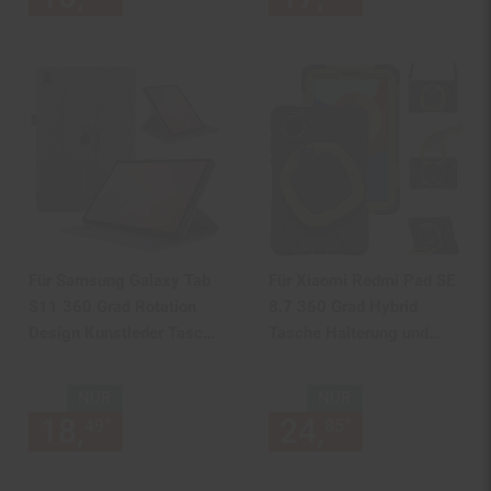
Für Samsung Galaxy Tab
Für Xiaomi Redmi Pad SE
S11 360 Grad Rotation
8.7 360 Grad Hybrid
Design Kunstleder Tasche
Tasche Halterung und
Lila
Schultergurt
NUR
NUR
18,
nur 18,
€ Sternchen Fußn
24,
nur 24,
€
*
*
49
49
85
85