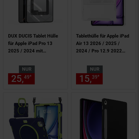
DUX DUCIS Tablet Hülle
Tablethülle für Apple iPad
für Apple iPad Pro 13
Air 13 2026 / 2025 /
2025 / 2024 mit
2024 / Pro 12.9 2022
Multifunktion Stand
Schock TPU
NUR
NUR
25,
nur 25,
€ Sternchen Fußn
15,
nur 15,
€
*
*
49
49
39
39