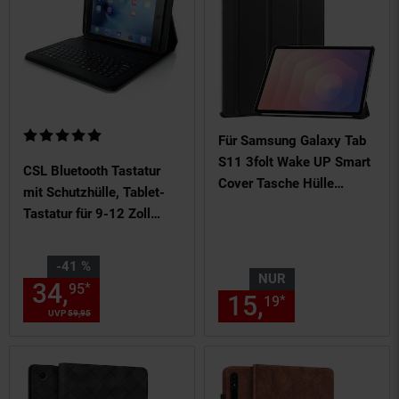
Kundenbewertung: 5 von 5 Sternen
Für Samsung Galaxy Tab
S11 3folt Wake UP Smart
CSL Bluetooth Tastatur
Cover Tasche Hülle
mit Schutzhülle, Tablet-
Schwarz
Tastatur für 9-12 Zoll
Tablets, magnetische
Befestigung, Multimedia
Sie Sparen 41 Prozent,
-41 %
Funktionstasten, QWERTZ
NUR
34,
Aktueller Preis: 34,
€ St
*
95
95
15,
nur 15,
€
Layout
*
19
19
UVP
59,
95
UVP : 59,
95
€