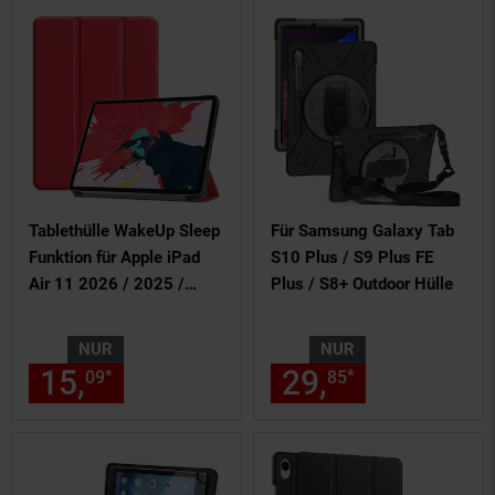
Tablethülle WakeUp Sleep
Für Samsung Galaxy Tab
Funktion für Apple iPad
S10 Plus / S9 Plus FE
Air 11 2026 / 2025 /
Plus / S8+ Outdoor Hülle
2024 Cover
NUR
NUR
15,
nur 15,
€ Sternchen Fußn
29,
nur 29,
€
*
*
09
09
85
85