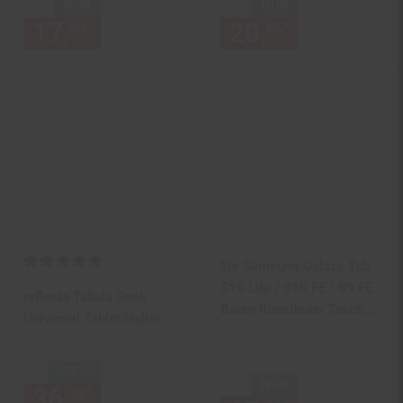
NUR
NUR
17,
nur 17,
€ Sternchen Fußn
20,
nur 20,
€
*
*
99
99
85
85
Kundenbewertung: 5 von 5 Sternen
Für Samsung Galaxy Tab
S10 Lite / S10 FE / S9 FE
reflecta Tabula Desk
Baum Kunstleder Tasche
Universal Tablet Halter
Pink
Sie Sparen 38 Prozent,
-38 %
NUR
36,
Aktueller Preis: 36,
€ St
*
99
99