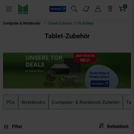
0
Payback
Markt-Angebote
Artikel
Menü
Suchfeld einblenden
Mein Konto
Markt finden
Warenkorb
Computer & Notebooks
Tablet-Zubehör
(178 Artikel)
Tablet-Zubehör
PCs
Notebooks
Computer- & Notebook-Zubehör
Tab
Sortierung
Sortierung:
Filter
Beliebtheit