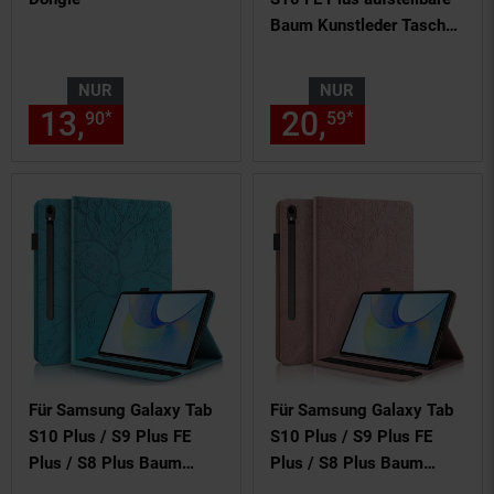
Baum Kunstleder Tasche
Pink
NUR
NUR
13,
nur 13,
€ Sternchen Fußn
20,
nur 20,
€
*
*
90
90
59
59
Für Samsung Galaxy Tab
Für Samsung Galaxy Tab
S10 Plus / S9 Plus FE
S10 Plus / S9 Plus FE
Plus / S8 Plus Baum
Plus / S8 Plus Baum
Muster Kunstleder Tasche
Muster Kunstleder Tasche