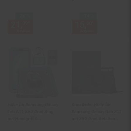
Sie Sparen 26 Prozent,
Sie Sparen 74 Prozent,
-26 %
-74 %
21,
Aktueller Preis: 21,
15,
Aktueller
€ St
*
*
99
00
99
UVP
29,
90
UVP : 29,
90
€
UVP
59,
95
UVP : 59,
95
€
Hülle für Samsung Galaxy
Kunstleder Hülle für
Tab A11 360 Grad Ring
Samsung Galaxy Tab S11
mit Handgriff &
mit 360 Grad Rotation
Schultergurt Lila
Design Schwarz