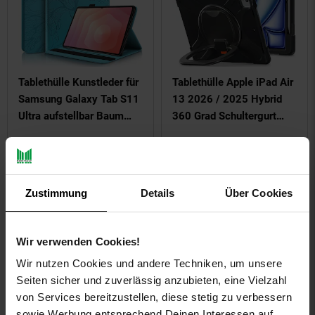
Tablethülle Kunstleder für
Tablethülle Apple iPad Air
Samsung Galaxy Tab S11
13 2026 / 2025 Hybrid
Ultra aufstellbar Baum
360 Grad Schultergurt
Tasche
Schwarz
NUR
NUR
21,
nur 21,
€ Sternchen Fußn
28,
nur 28,
€
*
*
99
99
99
99
Zustimmung
Details
Über Cookies
Wir verwenden Cookies!
Wir nutzen Cookies und andere Techniken, um unsere
Seiten sicher und zuverlässig anzubieten, eine Vielzahl
von Services bereitzustellen, diese stetig zu verbessern
sowie Werbung entsprechend Deinen Interessen auf