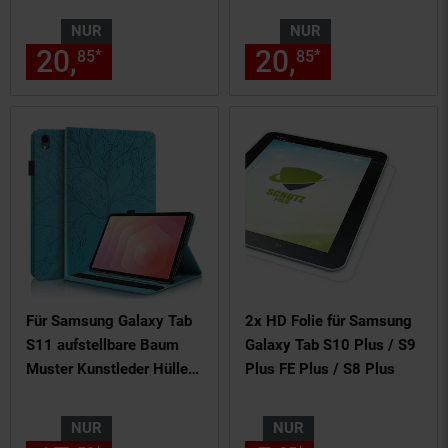
Blau
Pink
NUR
NUR
20,
nur 20,
€ Sternchen Fußn
20,
nur 20,
€
*
*
85
85
85
85
Für Samsung Galaxy Tab
2x HD Folie für Samsung
S11 aufstellbare Baum
Galaxy Tab S10 Plus / S9
Muster Kunstleder Hülle
Plus FE Plus / S8 Plus
Tasche Blau
NUR
NUR