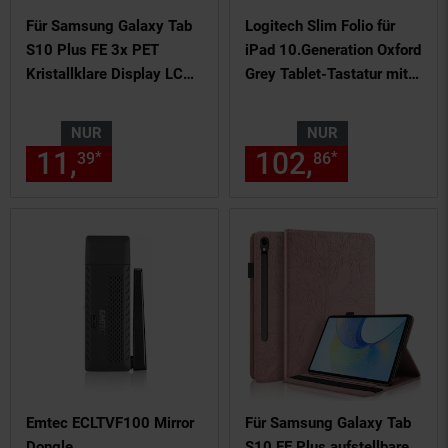
Für Samsung Galaxy Tab
Logitech Slim Folio für
S10 Plus FE 3x PET
iPad 10.Generation Oxford
Kristallklare Display LCD
Grey Tablet-Tastatur mit
Schutz Folie
Bookcover
NUR
NUR
11,
nur 11,
€ Sternchen Fußn
102,
nur 102,
*
*
39
39
86
Emtec ECLTVF100 Mirror
Für Samsung Galaxy Tab
Dongle
S10 FE Plus aufstellbare