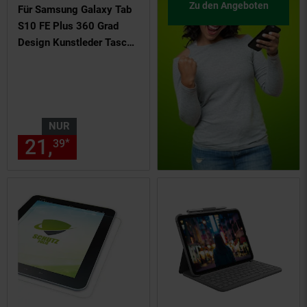
Zu den Angeboten
Für Samsung Galaxy Tab
S10 FE Plus 360 Grad
Design Kunstleder Tasche
Rot
NUR
21,
nur 21,
€ Sternchen Fußn
*
39
39