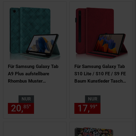
Für Samsung Galaxy Tab
Für Samsung Galaxy Tab
A9 Plus aufstellbare
S10 Lite / S10 FE / S9 FE
Rhombus Muster
Baum Kunstleder Tasche
Kunstleder Hülle Tasche
Rot
Grün
NUR
NUR
20,
nur 20,
€ Sternchen Fußn
17,
nur 17,
€
*
*
85
85
99
99