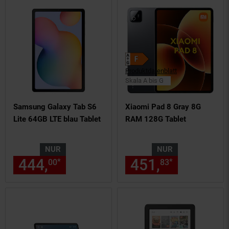
Produktdatenblatt
Skala A bis G
Samsung Galaxy Tab S6
Xiaomi Pad 8 Gray 8G
Lite 64GB LTE blau Tablet
RAM 128G Tablet
NUR
NUR
444,
nur 444,
€ Sternchen Fu
451,
nur 451,
*
*
00
00
83