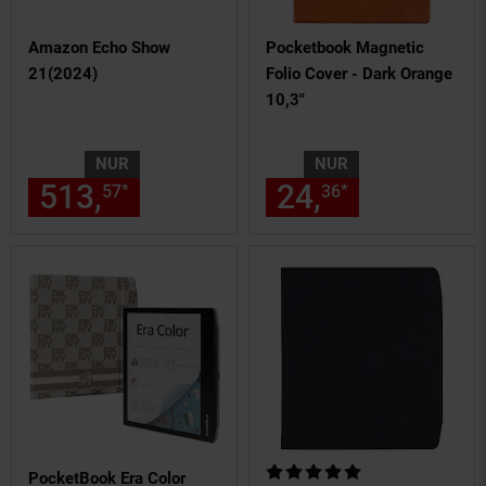
Amazon Echo Show
Pocketbook Magnetic
21(2024)
Folio Cover - Dark Orange
10,3"
NUR
NUR
513,
nur 513,
€ Sternchen Fu
24,
nur 24,
€
*
*
57
57
36
36
Kundenbewertung: 5 von 5 Ste
PocketBook Era Color