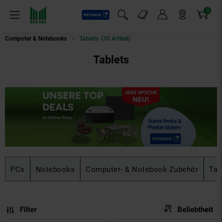
0
Payback
Markt-Angebote
Artikel
Menü
Suchfeld einblenden
Mein Konto
Markt finden
Warenkorb
Computer & Notebooks
Tablets
(30 Artikel)
Tablets
PCs
Notebooks
Computer- & Notebook-Zubehör
Tab
Sortierung
Sortierung:
Filter
Beliebtheit