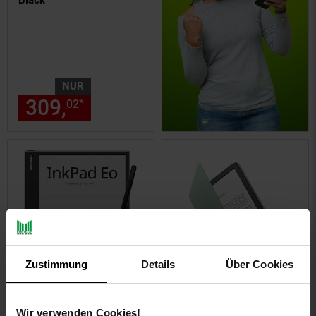
Black
NUR
309,
nur 309,
€ Sternchen Fu
*
02
02
Zustimmung
Details
Über Cookies
PocketBook InkPad Eo -
Amazon Kindle-Hülle
Mist Grey
Dünn und leicht Faltbare
Wir verwenden Cookies!