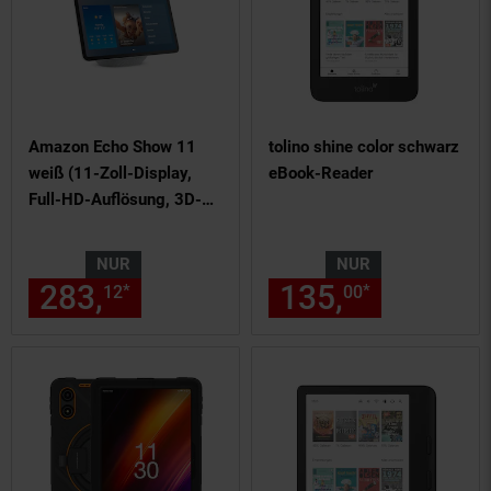
Amazon Echo Show 11
tolino shine color schwarz
weiß (11-Zoll-Display,
eBook-Reader
Full-HD-Auflösung, 3D-
Audio, Alexa)
NUR
NUR
283,
nur 283,
€ Sternchen Fu
135,
nur 135,
*
*
12
12
00