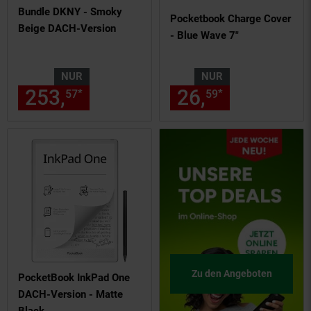
Bundle DKNY - Smoky
Pocketbook Charge Cover
Beige DACH-Version
- Blue Wave 7"
NUR
NUR
253,
nur 253,
€ Sternchen Fu
26,
nur 26,
€
*
*
57
57
59
59
Zu den Angeboten
PocketBook InkPad One
DACH-Version - Matte