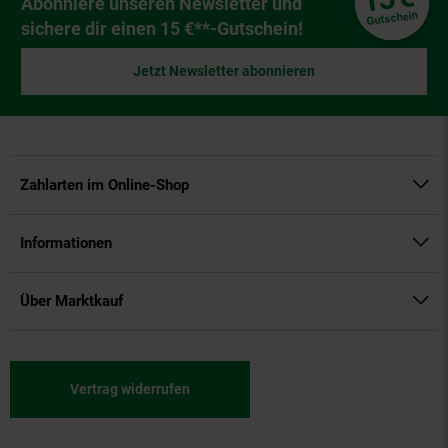
Newsletter Anmeldung
Abonniere unseren Newsletter und
Gutschein
sichere dir einen 15 €**-Gutschein!
Jetzt Newsletter abonnieren
Zahlarten im Online-Shop
Informationen
Über Marktkauf
Vertrag widerrufen