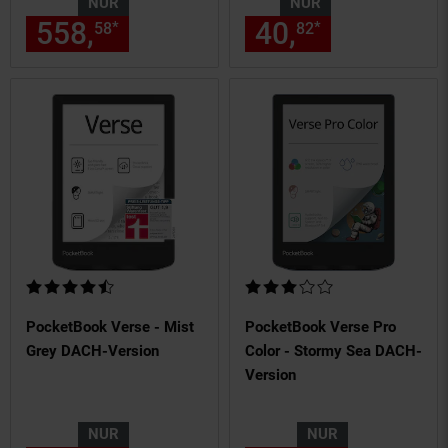
NUR
NUR
558,
nur 558,
€ Sternchen Fu
40,
nur 40,
€
*
*
58
58
82
82
Kundenbewertung: 4,71 von 5 Sternen
Kundenbewertung: 3 von 5 Ste
PocketBook Verse - Mist
PocketBook Verse Pro
Grey DACH-Version
Color - Stormy Sea DACH-
Version
NUR
NUR