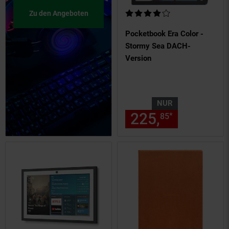
Kundenbewertung: 4 von 5 Ste
Zu den Angeboten
Pocketbook Era Color -
Stormy Sea DACH-
Version
NUR
225,
nur 225,
*
85