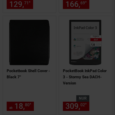
129,
nur 129,
€ Sternchen Fu
166,
nur 166,
*
*
71
71
69
Pocketbook Shell Cover -
PocketBook InkPad Color
Black 7"
3 - Stormy Sea DACH-
Version
NUR
18,
ab 18,
€ Sternchen Fuß
309,
nur 309,
*
*
80
80
02
ab