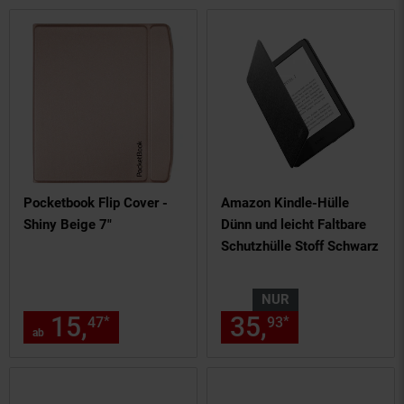
Pocketbook Flip Cover -
Amazon Kindle-Hülle
Shiny Beige 7"
Dünn und leicht Faltbare
Schutzhülle Stoff Schwarz
NUR
15,
ab 15,
€ Sternchen Fuß
35,
nur 35,
€
*
*
47
47
93
93
ab