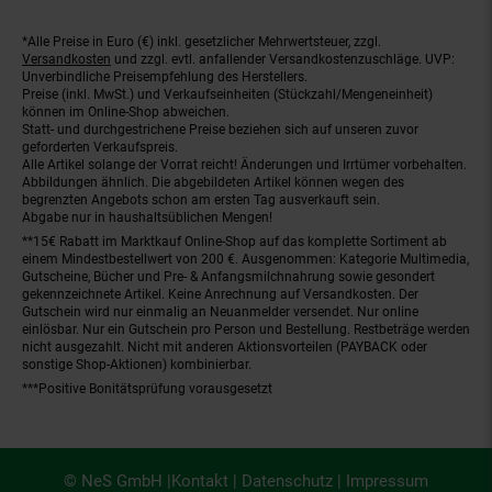
*Alle Preise in Euro (€) inkl. gesetzlicher Mehrwertsteuer, zzgl.
Fußnoten
Versandkosten
und zzgl. evtl. anfallender Versandkostenzuschläge. UVP:
Unverbindliche Preisempfehlung des Herstellers.
Preise (inkl. MwSt.) und Verkaufseinheiten (Stückzahl/Mengeneinheit)
können im Online-Shop abweichen.
Statt- und durchgestrichene Preise beziehen sich auf unseren zuvor
geforderten Verkaufspreis.
Alle Artikel solange der Vorrat reicht! Änderungen und Irrtümer vorbehalten.
Abbildungen ähnlich. Die abgebildeten Artikel können wegen des
begrenzten Angebots schon am ersten Tag ausverkauft sein.
Abgabe nur in haushaltsüblichen Mengen!
**15€ Rabatt im Marktkauf Online-Shop auf das komplette Sortiment ab
einem Mindestbestellwert von 200 €. Ausgenommen: Kategorie Multimedia,
Gutscheine, Bücher und Pre- & Anfangsmilchnahrung sowie gesondert
gekennzeichnete Artikel. Keine Anrechnung auf Versandkosten. Der
Gutschein wird nur einmalig an Neuanmelder versendet. Nur online
einlösbar. Nur ein Gutschein pro Person und Bestellung. Restbeträge werden
nicht ausgezahlt. Nicht mit anderen Aktionsvorteilen (PAYBACK oder
sonstige Shop-Aktionen) kombinierbar.
***Positive Bonitätsprüfung vorausgesetzt
© NeS GmbH |
Kontakt
|
Datenschutz
|
Impressum