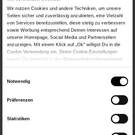
Schutzhülle - Stoff
Wir nutzen Cookies und andere Techniken, um unsere
Matchagrün
Seiten sicher und zuverlässig anzubieten, eine Vielzahl
NUR
NUR
von Services bereitzustellen, diese stetig zu verbessern
530,
nur 530,
€ Sternchen Fu
35,
nur 35,
€
*
*
85
85
93
93
sowie Werbung entsprechend Deinen Interessen auf
unserer Homepage, Social Media und Partnerseiten
anzuzeigen. Mit einem Klick auf „Ok“ willigst Du in die
Cookie Verwendung ein. Deine Cookie-Einstellungen
kannst Du jederzeit in den
Datenschutzinformationen
ändern bzw. widerrufen.
Einwilligungsauswahl
Notwendig
Präferenzen
Kundenbewertung: 5 von 5 Ste
PocketBook Verse Pro
Color + Shell Cover black
Statistiken
PocketBook Verse Pro -
6"
Passion Red DACH-
Version