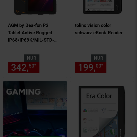
AGM by Bea-fon P2
tolino vision color
Tablet Active Rugged
schwarz eBook-Reader
IP68/IP69K/MIL-STD-
810H
NUR
NUR
342,
nur 342,
€ Sternchen Fu
199,
nur 199,
*
*
50
50
00