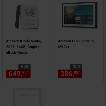
Amazon Kindle Scribe,
Amazon Echo Show 15
2026, 64GB, Graphit
(2024)
eBook-Reader
NUR
NUR
649,
nur 649,
€ Sternchen Fu
386,
nur 386,
*
*
95
95
82