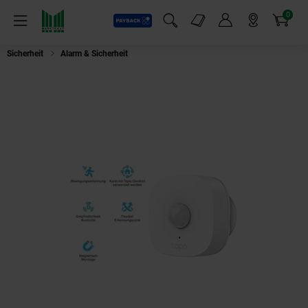
0
Payback
Markt-Angebote
Artikel
Menü
Suchfeld einblenden
Mein Konto
Markt finden
Warenkorb
Sicherheit
Alarm & Sicherheit
TAPO T100-BEWEGUNGSSENSOR