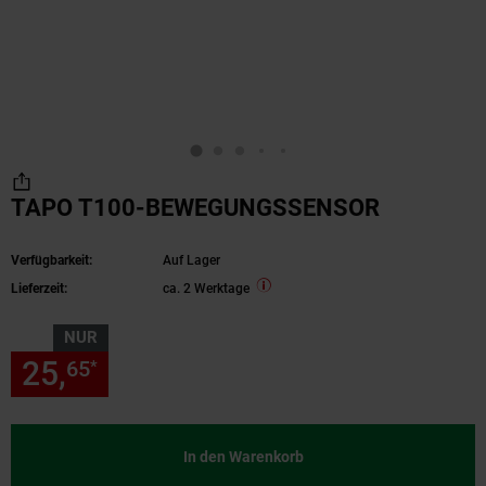
TAPO T100-BEWEGUNGSSENSOR
Verfügbarkeit:
Auf Lager
Lieferzeit:
ca. 2 Werktage
NUR
25,
nur 25,
€ Sternchen Fußn
65
65
*
In den Warenkorb