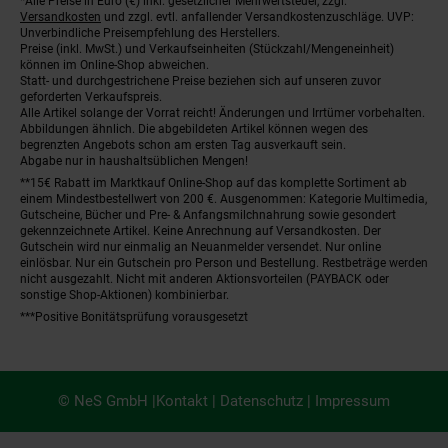
*Alle Preise in Euro (€) inkl. gesetzlicher Mehrwertsteuer, zzgl.
Fußnoten
Versandkosten
und zzgl. evtl. anfallender Versandkostenzuschläge. UVP:
Unverbindliche Preisempfehlung des Herstellers.
Preise (inkl. MwSt.) und Verkaufseinheiten (Stückzahl/Mengeneinheit)
können im Online-Shop abweichen.
Statt- und durchgestrichene Preise beziehen sich auf unseren zuvor
geforderten Verkaufspreis.
Alle Artikel solange der Vorrat reicht! Änderungen und Irrtümer vorbehalten.
Abbildungen ähnlich. Die abgebildeten Artikel können wegen des
begrenzten Angebots schon am ersten Tag ausverkauft sein.
Abgabe nur in haushaltsüblichen Mengen!
**15€ Rabatt im Marktkauf Online-Shop auf das komplette Sortiment ab
einem Mindestbestellwert von 200 €. Ausgenommen: Kategorie Multimedia,
Gutscheine, Bücher und Pre- & Anfangsmilchnahrung sowie gesondert
gekennzeichnete Artikel. Keine Anrechnung auf Versandkosten. Der
Gutschein wird nur einmalig an Neuanmelder versendet. Nur online
einlösbar. Nur ein Gutschein pro Person und Bestellung. Restbeträge werden
nicht ausgezahlt. Nicht mit anderen Aktionsvorteilen (PAYBACK oder
sonstige Shop-Aktionen) kombinierbar.
***Positive Bonitätsprüfung vorausgesetzt
© NeS GmbH |
Kontakt
|
Datenschutz
|
Impressum