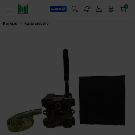
0
Payback
Markt-Angebote
Artikel
Menü
Suchfeld einblenden
Mein Konto
Markt finden
Warenkorb
Kameras
Kamerazubehör
Technaxx TX-189 4G Wildkamera