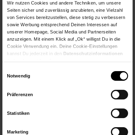
Wir nutzen Cookies und andere Techniken, um unsere
Payback Punkte
Basis°Punkte:
87
Seiten sicher und zuverlässig anzubieten, eine Vielzahl
Extra°Punkte:
0
von Services bereitzustellen, diese stetig zu verbessern
sowie Werbung entsprechend Deinen Interessen auf
unserer Homepage, Social Media und Partnerseiten
Produktbeschreibung
anzuzeigen. Mit einem Klick auf „Ok“ willigst Du in die
Cookie Verwendung ein. Deine Cookie-Einstellungen
kannst Du jederzeit in den
Datenschutzinformationen
Die Zeiten, in denen Sie durch Steckdosen eingeschränkt
ändern bzw. widerrufen.
waren, sind vorbei. Die 4G Wildcam funktioniert ohne
kontinuierliche Stromversorgung dank ihrer großen Kapazität
Einwilligungsauswahl
an austauschbaren, wiederaufladbaren Akkus. Mit dem
Notwendig
mitgelieferten Solarpanel kann sich die Kamera die Kraft der
Sonne zunutze machen und sich selbst aufladen, um einen
kontinuierlichen und autarken Betrieb sicherzustellen.
Präferenzen
Verabschieden Sie sich von Sorgen um die Akkulaufzeit oder
Stromausfällen. Jetzt können Sie Ihr Haus und Ihren Garten
oder jeden anderen gewünschten Ort ohne Einschränkungen
Statistiken
überwachen.
Artikelnummer: 3094923000
Marketing