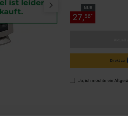
NUR
27,
nur 27,
56
56
*
Aktuell 
Ja, ich möchte ein Altger