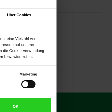
Altgeräterücknahme
Über Cookies
nen- und Außentemperatur in Grad
emperatur alle 4 Sekunden,
n: 73 x 26 x 169 mm, 2 x AA
en, eine Vielzahl von
teressen auf unserer
 in die Cookie Verwendung
n bzw. widerrufen.
Marketing
€
15
**
OK