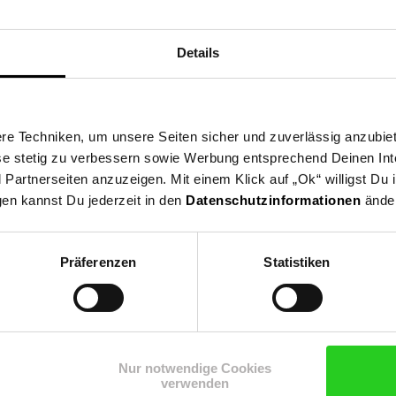
ng
Versandinformationen
Herstellerinformationen
Details
instelloption, 24 h Anzeige, Zeitzoneneinstellung: ± 9 Stunden, In
nen- / Außentemperatur, IT+ - Technology - Übertragung der Außent
der Tischgerät einsetzbar, Bis zu 3 Außensender empfangbar, Statio
e Techniken, um unsere Seiten sicher und zuverlässig anzubiet
ender: 39 x 21 x 128 mm, 2 x AA Mignon, LR 06 Batterien
ese stetig zu verbessern sowie Werbung entsprechend Deinen In
artnerseiten anzuzeigen. Mit einem Klick auf „Ok“ willigst Du
gen kannst Du jederzeit in den
Datenschutzinformationen
änder
terstationen
Präferenzen
Statistiken
n Newsletter und
Nur notwendige Cookies
Jetzt Newsletter abonnieren
verwenden
ng
 15 €**-Gutschein!