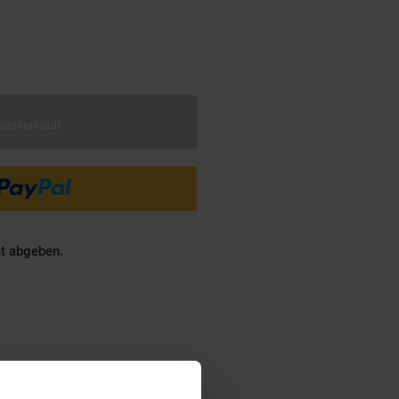
€ Sternchen Fußnote, Details am
ausverkauft
ät abgeben.