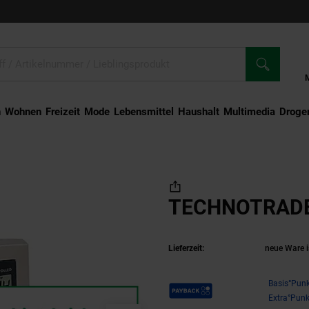
n
Wohnen
Freizeit
Mode
Lebensmittel
Haushalt
Multimedia
Droger
E WS 9140 IT
TECHNOTRADE 
Lieferzeit:
neue Ware i
Payback Punkte
Basis°Punk
Extra°Punk