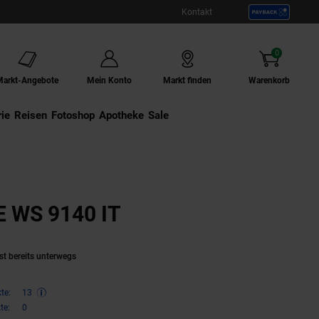
Kontakt
0
Artikel
Markt-Angebote
Mein Konto
Markt finden
Warenkorb
ie
Externer Link:
Reisen
Externer Link:
Fotoshop
Externer Link:
Apotheke
Sale
WS 9140 IT
(Produkt aktuell aus
st bereits unterwegs
te:
13
te:
0