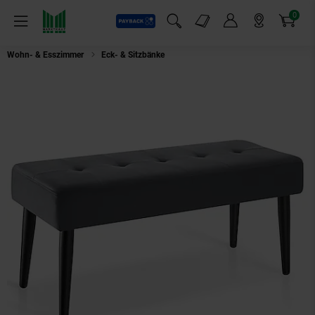
0
Payback
Markt-Angebote
Artikel
Menü
Suchfeld einblenden
Mein Konto
Markt finden
Warenkorb
Wohn- & Esszimmer
Eck- & Sitzbänke
tectake® Sitzbank, mit Samt oder 