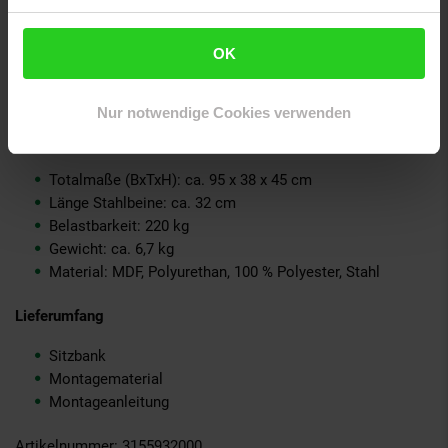
Streichelzarter Samtbezug mit elegantem Steppmuster
Schlanke, aber sehr stabile Stahlbeine
Bodenschonende Kunststoffkappen
OK
Schnelle Montage
Farbe: Samtoptik grau
Nur notwendige Cookies verwenden
Technische Details
Totalmaße (BxTxH): ca. 95 x 38 x 45 cm
Länge Stahlbeine: ca. 32 cm
Belastbarkeit: 220 kg
Gewicht: ca. 6,7 kg
Material: MDF, Polyurethan, 100 % Polyester, Stahl
Lieferumfang
Sitzbank
Montagematerial
Montageanleitung
Artikelnummer: 3155932000