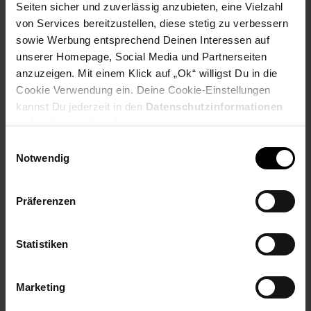
Seiten sicher und zuverlässig anzubieten, eine Vielzahl
von Services bereitzustellen, diese stetig zu verbessern
Solide Fertigung
sowie Werbung entsprechend Deinen Interessen auf
Die Stahlbeine wirken schlank und elegant, überzeugen aber
unserer Homepage, Social Media und Partnerseiten
dennoch mit einer enormen Robustheit, welche dem
anzuzeigen. Mit einem Klick auf „Ok“ willigst Du in die
Polstermöbel seine ausgezeichnete Stabilität und
Cookie Verwendung ein. Deine Cookie-Einstellungen
Belastbarkeit verleiht. Darüber hinaus garantieren die
kannst Du jederzeit in den
Datenschutzinformationen
Kunststoffkappen an den Füßen einen sicheren Stand und
ändern bzw. widerrufen.
schonen dabei den Boden.
Einwilligungsauswahl
Blitzschnell im Einsatz
Notwendig
Die Montage ist in wenigen Minuten erledigt, denn es müssen
lediglich die vier Beine an die Sitzfläche geschraubt werden.
Präferenzen
So ist die Polsterbank Glora von tectake im Handumdrehen
bereit, exklusive Akzente in Deinem Zuhause zu zaubern.
Statistiken
Highlights
Gemütliche Sitzbank mit hochdichter
Marketing
Schaumstoffpolsterung