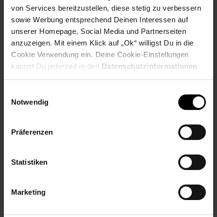
Extra°Punkte:
0
von Services bereitzustellen, diese stetig zu verbessern
sowie Werbung entsprechend Deinen Interessen auf
unserer Homepage, Social Media und Partnerseiten
Produktbeschreibung
anzuzeigen. Mit einem Klick auf „Ok“ willigst Du in die
Cookie Verwendung ein. Deine Cookie-Einstellungen
kannst Du jederzeit in den
Datenschutzinformationen
Das Easygliss Plus Bügeleisen mit Tefal Durilium Airglide-
ändern bzw. widerrufen.
Bügelsohle überzeugt mit einzigartigen Gleiteigenschaften und
einer höheren Dampfleistung, die das tägliche Bügeln
Einwilligungsauswahl
erleichtern und effizienter gestalten. 2400 W Leistung und eine
Notwendig
kontinuierliche Dampfabgabe von 45 g/Min. sorgen für ein
schnelles Aufheizen und schnelle Ergebnisse, während mit
dem kraftvollen 190 g/Min. Dampfstoß selbst hartnäckige
Präferenzen
Falten geglättet werden.
Artikelnummer: 3092577000
Statistiken
EAN: 3121040075524
Artikel gehört zur Kategorie:
Bügeleisen, Bügelbretter &
Bügelsysteme
Marketing