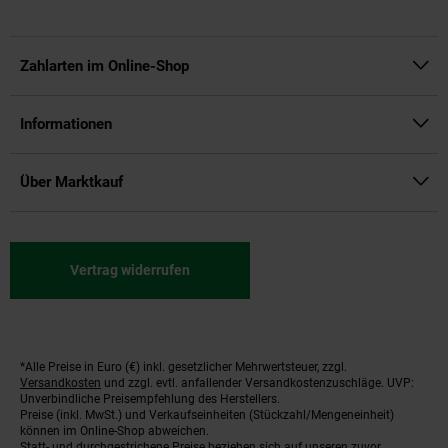
Zahlarten im Online-Shop
Informationen
Über Marktkauf
Vertrag widerrufen
*Alle Preise in Euro (€) inkl. gesetzlicher Mehrwertsteuer, zzgl.
Fußnoten
Versandkosten
und zzgl. evtl. anfallender Versandkostenzuschläge. UVP:
Unverbindliche Preisempfehlung des Herstellers.
Preise (inkl. MwSt.) und Verkaufseinheiten (Stückzahl/Mengeneinheit)
können im Online-Shop abweichen.
Statt- und durchgestrichene Preise beziehen sich auf unseren zuvor