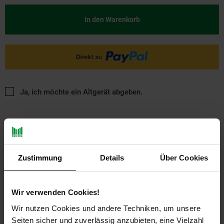
In den Warenkorb
Ja, ich möchte ein Altgerät abgeben.
Zustimmung
Details
Über Cookies
PAYBACK
Wir verwenden Cookies!
Wir nutzen Cookies und andere Techniken, um unsere
Payback Punkte
Basis°Punkte:
22
Seiten sicher und zuverlässig anzubieten, eine Vielzahl