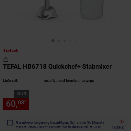
TEFAL HB6718 Quickchef+ Stabmixer
(Produ
Lieferzeit:
neue Ware ist bereits unterwegs
NUR
60,
nur 60,
€ Sternchen Fußn
08
08
*
Garantieverlängerung hinzufügen.
Sichere dir 36 Monate
zusätzlichen Garantieschutz mit
14,99 €