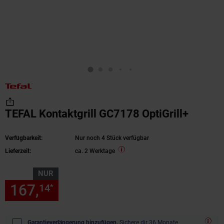
TEFAL Kontaktgrill GC7178 OptiGrill+
Verfügbarkeit:
Nur noch 4 Stück verfügbar
Lieferzeit:
ca. 2 Werktage
NUR
167,
nur 167,
€ Sternchen Fu
14
14
*
Garantieverlängerung hinzufügen.
Sichere dir 36 Monate