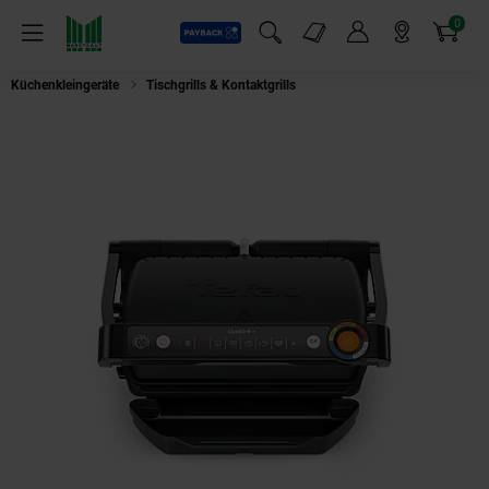
0
Payback
Markt-Angebote
Artikel
Menü
Suchfeld einblenden
Mein Konto
Markt finden
Warenkorb
Küchenkleingeräte
Tischgrills & Kontaktgrills
TEFAL Kontaktgrill GC7178 O