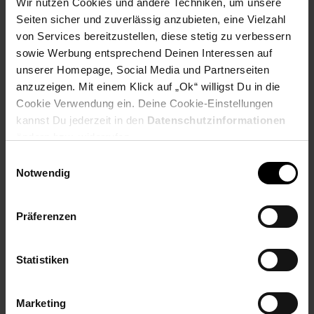
Wir nutzen Cookies und andere Techniken, um unsere
Seiten sicher und zuverlässig anzubieten, eine Vielzahl
PAYBACK
von Services bereitzustellen, diese stetig zu verbessern
sowie Werbung entsprechend Deinen Interessen auf
unserer Homepage, Social Media und Partnerseiten
Payback Punkte
Basis°Punkte:
83
Extra°Punkte:
0
anzuzeigen. Mit einem Klick auf „Ok“ willigst Du in die
Cookie Verwendung ein. Deine Cookie-Einstellungen
kannst Du jederzeit in den
Datenschutzinformationen
ändern bzw. widerrufen.
Produktbeschreibung
Einwilligungsauswahl
Notwendig
Der TEFAL Kontaktgrill GC7178 OptiGrill+ überzeugt mit 6
automatischen Grillprogrammen, die speziell für Burger,
Geflügel, Sandwiches, Würstchen, Steaks und Fisch entwickelt
Präferenzen
wurden. Eine exklusive Technologie passt die Temperatur und
Grillzyklen automatisch an, um stets optimale Grillergebnisse
zu erzielen. Zusätzlich bietet der Grill eine Auftaufunktion und
Statistiken
ein manuelles Programm für individuelle Anpassungen.
Artikelnummer: 3095485000
Marketing
EAN: 3168437251857