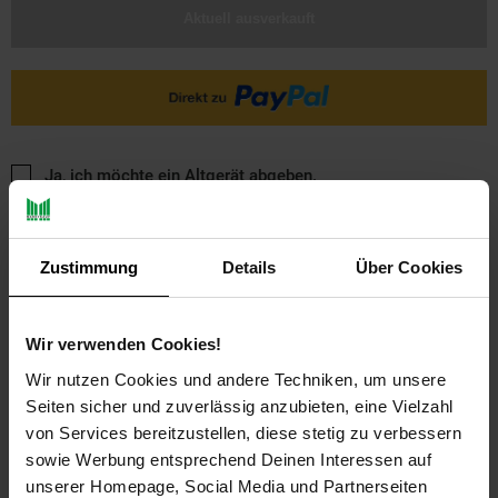
Aktuell ausverkauft
Ja, ich möchte ein Altgerät abgeben.
Zustimmung
Details
Über Cookies
Wir verwenden Cookies!
Wir nutzen Cookies und andere Techniken, um unsere
PAYBACK
Seiten sicher und zuverlässig anzubieten, eine Vielzahl
von Services bereitzustellen, diese stetig zu verbessern
Payback Punkte
Basis°Punkte:
50
sowie Werbung entsprechend Deinen Interessen auf
Extra°Punkte:
0
unserer Homepage, Social Media und Partnerseiten