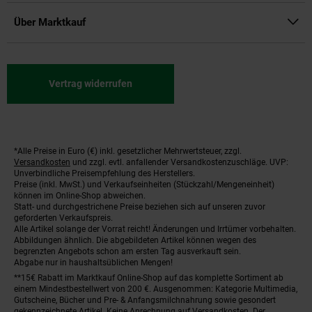
Über Marktkauf
Vertrag widerrufen
*Alle Preise in Euro (€) inkl. gesetzlicher Mehrwertsteuer, zzgl.
Fußnoten
Versandkosten
und zzgl. evtl. anfallender Versandkostenzuschläge. UVP:
Unverbindliche Preisempfehlung des Herstellers.
Preise (inkl. MwSt.) und Verkaufseinheiten (Stückzahl/Mengeneinheit)
können im Online-Shop abweichen.
Statt- und durchgestrichene Preise beziehen sich auf unseren zuvor
geforderten Verkaufspreis.
Alle Artikel solange der Vorrat reicht! Änderungen und Irrtümer vorbehalten.
Abbildungen ähnlich. Die abgebildeten Artikel können wegen des
begrenzten Angebots schon am ersten Tag ausverkauft sein.
Abgabe nur in haushaltsüblichen Mengen!
**15€ Rabatt im Marktkauf Online-Shop auf das komplette Sortiment ab
einem Mindestbestellwert von 200 €. Ausgenommen: Kategorie Multimedia,
Gutscheine, Bücher und Pre- & Anfangsmilchnahrung sowie gesondert
gekennzeichnete Artikel. Keine Anrechnung auf Versandkosten. Der