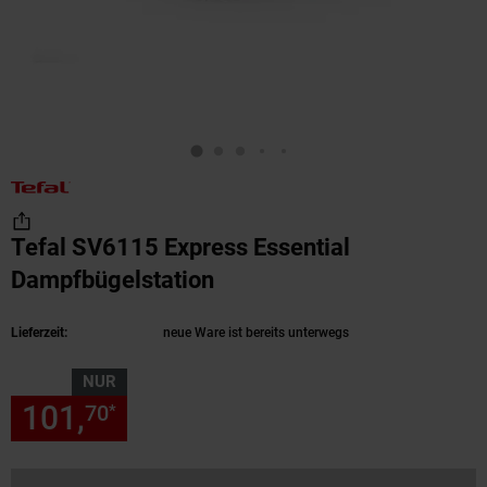
Tefal SV6115 Express Essential
Dampfbügelstation
(Produkt aktuell ausverka
Lieferzeit:
neue Ware ist bereits unterwegs
NUR
101,
nur 101,
€ Sternchen Fu
70
70
*