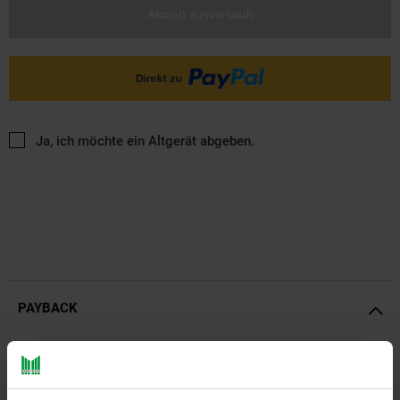
Aktuell ausverkauft
Ja, ich möchte ein Altgerät abgeben.
PAYBACK
Payback Punkte
Basis°Punkte:
15
Extra°Punkte:
0