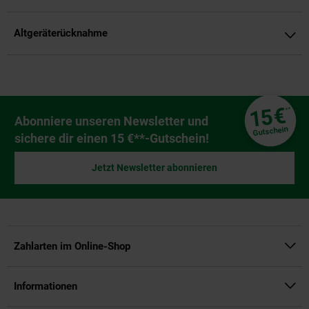
Altgeräterücknahme
Fußzeile
€
15
**
Newsletter Anmeldung
Abonniere unseren Newsletter und
Gutschein
sichere dir einen 15 €**-Gutschein!
Jetzt Newsletter abonnieren
Zahlarten im Online-Shop
Informationen