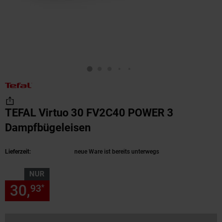
TEFAL Virtuo 30 FV2C40 POWER 3
Dampfbügeleisen
(Produkt aktuell ausverkau
Lieferzeit:
neue Ware ist bereits unterwegs
NUR
30,
nur 30,
€ Sternchen Fußn
93
93
*