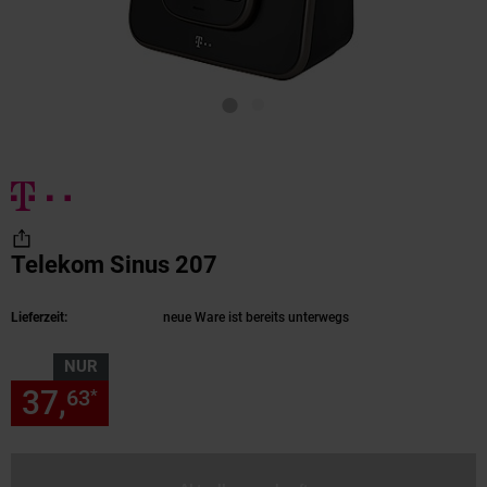
Telekom Sinus 207
(Produkt aktuell ausverka
Lieferzeit:
neue Ware ist bereits unterwegs
NUR
37,
nur 37,
€ Sternchen Fußn
63
63
*