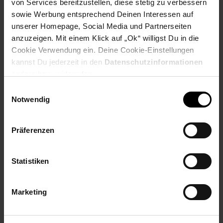
von Services bereitzustellen, diese stetig zu verbessern
sowie Werbung entsprechend Deinen Interessen auf
Produktbeschreibung
unserer Homepage, Social Media und Partnerseiten
anzuzeigen. Mit einem Klick auf „Ok“ willigst Du in die
Energieeffizient und strahlungsarm durch Blue ECO Mode
Cookie Verwendung ein. Deine Cookie-Einstellungen
kannst Du jederzeit in den
Datenschutzinformationen
Einfache Menüführung durch leicht verständliche Symbole
ändern bzw. widerrufen.
Einwilligungsauswahl
Sprachen: Deutsch, Englisch, Türkisch
Notwendig
Gesprächszeit bis zu 18,5 Stunden, Standby bis zu 245
Stunden
Präferenzen
Telefonbuch für 150 Kontakte
Statistiken
Hörgerätekompatibel
Artikelnummer: 3092198000
Marketing
EAN: 4897027121889
Artikel gehört zur Kategorie:
Festnetztelefone