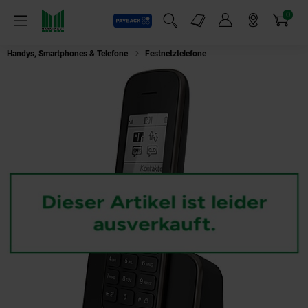
0
Payback
Markt-Angebote
Artikel
Menü
Suchfeld einblenden
Mein Konto
Markt finden
Warenkorb
Handys, Smartphones & Telefone
Festnetztelefone
Telekom Sinus 207