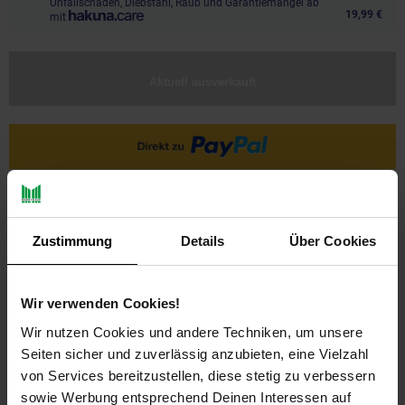
Unfallschäden, Diebstahl, Raub und Garantiemängel ab
19,99 €
mit
Aktuell ausverkauft
Ja, ich möchte ein Altgerät abgeben.
Zustimmung
Details
Über Cookies
Wir verwenden Cookies!
Wir nutzen Cookies und andere Techniken, um unsere
Seiten sicher und zuverlässig anzubieten, eine Vielzahl
von Services bereitzustellen, diese stetig zu verbessern
PAYBACK
sowie Werbung entsprechend Deinen Interessen auf