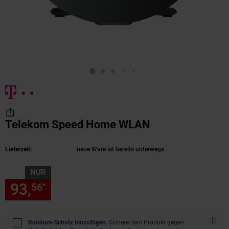
Telekom Speed Home WLAN
(Produkt aktuel
Lieferzeit:
neue Ware ist bereits unterwegs
NUR
93,
nur 93,
€ Sternchen Fußn
56
56
*
Rundum-Schutz hinzufügen.
Sichere dein Produkt gegen