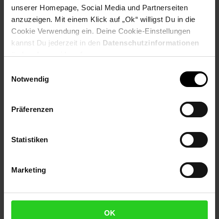
unserer Homepage, Social Media und Partnerseiten
Payback Punkte
Basis°Punkte:
46
anzuzeigen. Mit einem Klick auf „Ok“ willigst Du in die
Extra°Punkte:
0
Cookie Verwendung ein. Deine Cookie-Einstellungen
kannst Du jederzeit in den
Datenschutzinformationen
ändern bzw. widerrufen.
Produktbeschreibung
Einwilligungsauswahl
Notwendig
Optimale WLAN Abdeckung mit der bestmöglichen Qualität
mit Wi Fi 6, dem WLAN der nächsten Generation.
Präferenzen
Selbstoptimierendes WLAN Mesh Netz für stabile,
unterbrechungsfreie Verbindungen.
Statistiken
Artikelnummer: 3093406000
EAN: 4025125540305
Artikel gehört zur Kategorie:
Netzwerktechnik
Marketing
Versandinformationen
OK