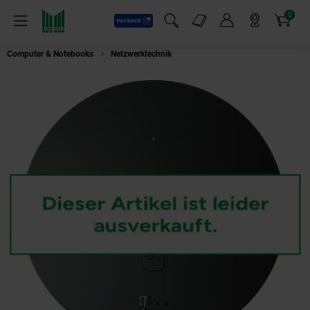
0
Payback
Markt-Angebote
Artikel
Menü
Suchfeld einblenden
Mein Konto
Markt finden
Warenkorb
Computer & Notebooks
Netzwerktechnik
Telekom Speed Home WLAN