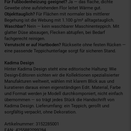
Für Fußbodenheizung geeignet?
Ja — das flache, dichte
Gewebe ohne aufstehenden Flor leitet Wärme gut.
Objekttauglich?
Für Flächen mit normaler bis mittlerer
Begehung ist die Webung mit 1.100 g/m² alltagstauglich.
Waschbar?
Nein — kein waschbarer Maschinenteppich. Mit
glatter Düse absaugen, Flecken abtupfen, bei Bedarf
fachgerecht reinigen.
Verrutscht er auf Hartboden?
Rückseite ohne festen Rücken —
eine passende Teppichunterlage sorgt für sicheren Stand.
Kadima Design
Hinter Kadima Design steht eine editorische Haltung: Wie
Design-Editoren sichten wir die Kollektionen spezialisierter
Manufakturen weltweit, wählen mit klarem Blick aus und
kuratieren daraus einen eigenständigen Edit. Material, Farbe
und Format werden je Modell durchkomponiert, nicht einfach
übernommen — so trägt jedes Stück die Handschrift von
Kadima Design. Lieferumfang: ein Teppich, gerollt und
sorgfältig verpackt, ohne Dekoration.
Artikelnummer: 3152285001
EAN: 4255882099284