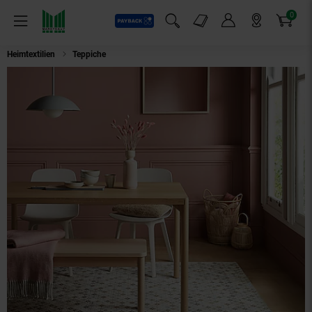
0
Payback
Markt-Angebote
Artikel
Menü
Suchfeld einblenden
Mein Konto
Markt finden
Warenkorb
Heimtextilien
Teppiche
Teppich Boho Erdtöne-Bunt 200 x 290 cm - COQU