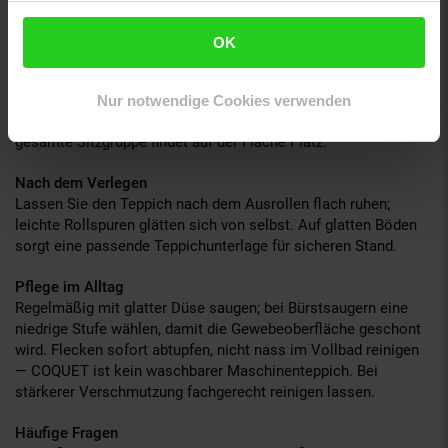
Webfläche (1.100 g/m²) eine ruhige, pflegeleichte
Bodenlösung.
OK
Format und Wirkung
In 200x290 cm (5,80 m²) eignet sich diese Ausführung als
Nur notwendige Cookies verwenden
großflächige Basis unter einer kompletten Sitzlandschaft. Die
gesamte Sitzgruppe findet auf der Fläche Platz.
Nach dem Verlegen
Lassen Sie den Teppich nach dem Ausrollen flach ruhen;
leichte Rollspuren glätten sich von selbst. Auf glatten Böden
sorgt eine passende Teppichunterlage für sicheren Stand.
Pflege im Alltag
Regelmäßig mit glatter Düse saugen; bei Bürstsaugern eine
niedrige Stufe wählen, damit die Gewebeoberfläche geschont
wird. Flecken sofort abtupfen, nicht nass im Vollbad reinigen
— COQUET ist kein waschbarer Maschinenteppich. Bei
stärkerer Verschmutzung fachgerecht reinigen lassen.
Häufige Fragen