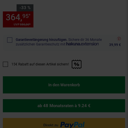
Sie Sparen 33 Prozent,
-33 %
364,
Sie Sparen 33 Prozent, 3
95
*
*
UVP
550,
00
UVP : 550,
00
€
Garantieverlängerung hinzufügen.
Sichere dir 36 Monate
zusätzlichen Garantieschutz mit
39,99 €
15€ Rabatt auf diesen Artikel sichern!
Promotion "15€ Rabatt auf diesen Artikel sichern!" anwenden
In den Warenkorb
ab 48 Monatsraten
à 9.24 €