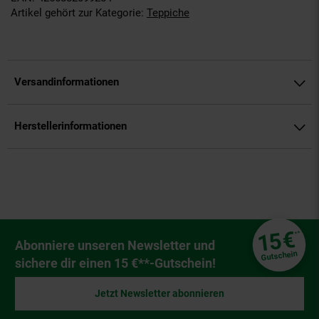
Artikel gehört zur Kategorie:
Teppiche
Versandinformationen
Herstellerinformationen
Fußzeile
€
15
**
Newsletter Anmeldung
Abonniere unseren Newsletter und
Gutschein
sichere dir einen 15 €**-Gutschein!
Jetzt Newsletter abonnieren