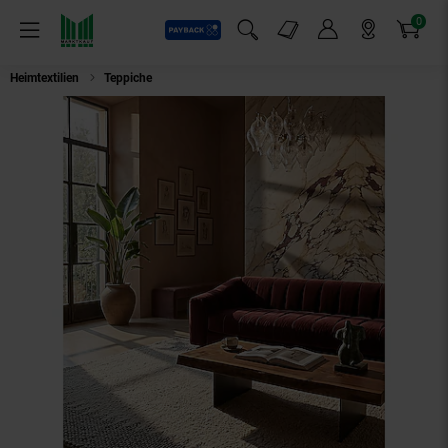
0
Payback
Markt-Angebote
Artikel
Menü
Suchfeld einblenden
Mein Konto
Markt finden
Warenkorb
Heimtextilien
Teppiche
Teppich Bordüre Beige 80 x 150 cm - MEDWAY | 