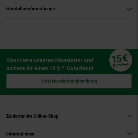
Herstellerinformationen
Fußzeile
€
15
**
Newsletter Anmeldung
Abonniere unseren Newsletter und
Gutschein
sichere dir einen 15 €**-Gutschein!
Jetzt Newsletter abonnieren
Zahlarten im Online-Shop
Informationen