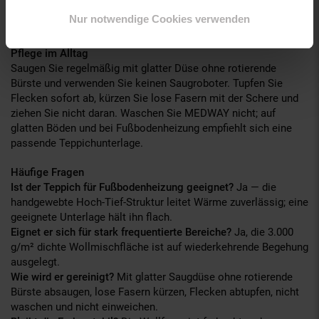
Sitzecke. Die vorderen Möbelbeine können auf dem Teppich
Nur notwendige Cookies verwenden
stehen.
Pflege im Alltag
Saugen Sie regelmäßig mit glatter Düse ohne rotierende
Bürste und verwenden Sie keinen Saugroboter. Tupfen Sie
Flecken sofort ab, kürzen Sie lose Fasern mit der Schere und
ziehen Sie nicht daran. Waschen Sie MEDWAY nicht; auf
glatten Böden und bei Fußbodenheizung empfiehlt sich eine
passende Teppichunterlage.
Häufige Fragen
Ist der Teppich für Fußbodenheizung geeignet?
Ja — die
handgewebte Hoch-Tief-Struktur leitet Wärme zuverlässig; eine
geeignete Unterlage hält ihn flach.
Eignet er sich für stark frequentierte Bereiche?
Ja, die 3.000
g/m² dichte Wollmischfläche ist auf wiederkehrende Begehung
ausgelegt.
Wie wird er gereinigt?
Mit glatter Saugdüse ohne rotierende
Bürste absaugen, lose Fasern kürzen, Flecken abtupfen, nicht
waschen und nicht einweichen.