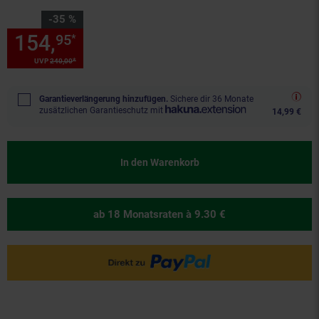
Sie Sparen 35 Prozent,
-35 %
154,
Sie Sparen 35 Prozent, 1
95
*
*
UVP
240,
00
UVP : 240,
00
€
Garantieverlängerung hinzufügen.
Sichere dir 36 Monate
zusätzlichen Garantieschutz mit
14,99 €
In den Warenkorb
ab 18 Monatsraten
à 9.30 €