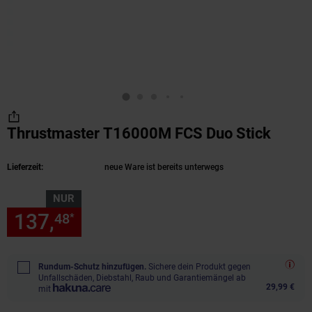
Thrustmaster T16000M FCS Duo Stick
(Prod
Lieferzeit:
neue Ware ist bereits unterwegs
NUR
137,
nur 137,
€ Sternchen Fu
48
48
*
Rundum-Schutz hinzufügen.
Sichere dein Produkt gegen
Unfallschäden, Diebstahl, Raub und Garantiemängel ab
29,99 €
mit