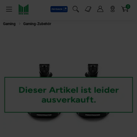
0
Payback
Markt-Angebote
Artikel
Menü
Suchfeld einblenden
Mein Konto
Markt finden
Warenkorb
Gaming
Gaming-Zubehör
Thrustmaster T16000M FCS Duo Stick