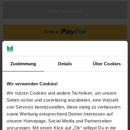
Aktuell ausverkauft
Ja, ich möchte ein Altgerät abgeben.
Zustimmung
Details
Über Cookies
Wir verwenden Cookies!
Wir nutzen Cookies und andere Techniken, um unsere
Seiten sicher und zuverlässig anzubieten, eine Vielzahl
PAYBACK
von Services bereitzustellen, diese stetig zu verbessern
sowie Werbung entsprechend Deinen Interessen auf
unserer Homepage, Social Media und Partnerseiten
Payback Punkte
Basis°Punkte:
68
anzuzeigen. Mit einem Klick auf „Ok“ willigst Du in die