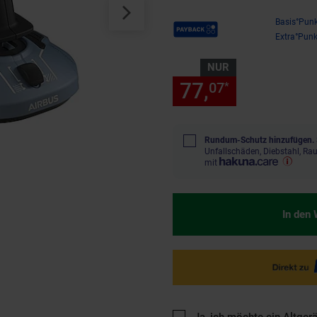
Payback Punkte
Basis°Punk
Extra°Punk
NUR
77,
nur 77,
07
07
*
Rundum-Schutz hinzufügen.
Unfallschäden, Diebstahl, R
mit
In den