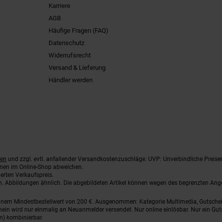
Karriere
AGB
Häufige Fragen (FAQ)
Datenschutz
Widerrufsrecht
Versand & Lieferung
Händler werden
ten
und zzgl. evtl. anfallender Versandkostenzuschläge. UVP: Unverbindliche Preise
nnen im Online-Shop abweichen.
erten Verkaufspreis.
ten. Abbildungen ähnlich. Die abgebildeten Artikel können wegen des begrenzten An
einem Mindestbestellwert von 200 €. Ausgenommen: Kategorie Multimedia, Gutsche
ein wird nur einmalig an Neuanmelder versendet. Nur online einlösbar. Nur ein Gut
n) kombinierbar.