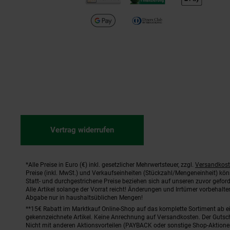
Vertrag widerrufen
*Alle Preise in Euro (€) inkl. gesetzlicher Mehrwertsteuer, zzgl.
Versandkos
Fußnoten
Preise (inkl. MwSt.) und Verkaufseinheiten (Stückzahl/Mengeneinheit) kö
Statt- und durchgestrichene Preise beziehen sich auf unseren zuvor geford
Alle Artikel solange der Vorrat reicht! Änderungen und Irrtümer vorbehal
Abgabe nur in haushaltsüblichen Mengen!
**15€ Rabatt im Marktkauf Online-Shop auf das komplette Sortiment ab 
gekennzeichnete Artikel. Keine Anrechnung auf Versandkosten. Der Gutsch
Nicht mit anderen Aktionsvorteilen (PAYBACK oder sonstige Shop-Aktione