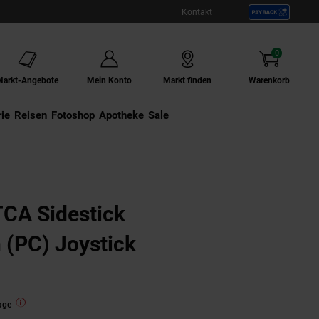
Kontakt
0
Artikel
Markt-Angebote
Mein Konto
Markt finden
Warenkorb
ie
Externer Link:
Reisen
Externer Link:
Fotoshop
Externer Link:
Apotheke
Sale
TCA Sidestick
 (PC) Joystick
age