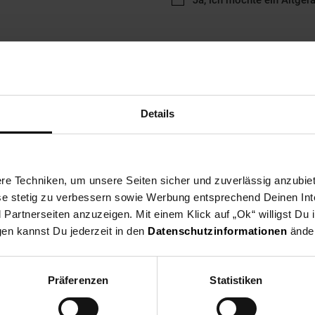
Ja, ich möchte ein Altger
Details
ng
Versandinformationen
Herstellerinformationen
e Techniken, um unsere Seiten sicher und zuverlässig anzubiet
eltberühmten Airbus-Steuerknüppels. Beidhändig nutzbarer Steue
ese stetig zu verbessern sowie Werbung entsprechend Deinen In
zieller Magnetsensor-Technologie und integrierter Airliner-Funktio
artnerseiten anzuzeigen. Mit einem Klick auf „Ok“ willigst Du
gen kannst Du jederzeit in den
Datenschutzinformationen
änder
ing-Zubehör
Präferenzen
Statistiken