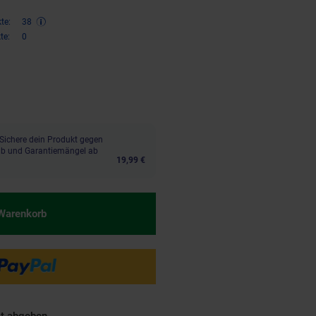
te:
38
te:
0
€ Sternchen Fußnote, Details am
Sichere dein Produkt gegen
aub und Garantiemängel ab
19,99 €
 Warenkorb