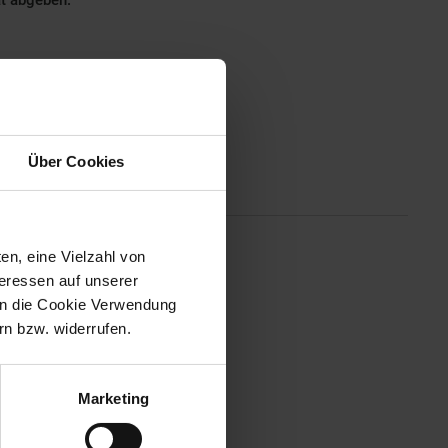
ät abgeben.
Über Cookies
Altgeräterücknahme
en, eine Vielzahl von
rknüppel mit austauschbaren
teressen auf unserer
nen. Kompatibel mit PC.
 in die Cookie Verwendung
n bzw. widerrufen.
Marketing