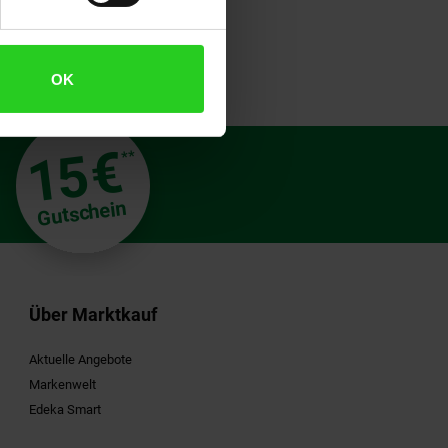
OK
€
15
**
Gutschein
Über Marktkauf
Aktuelle Angebote
Markenwelt
Edeka Smart