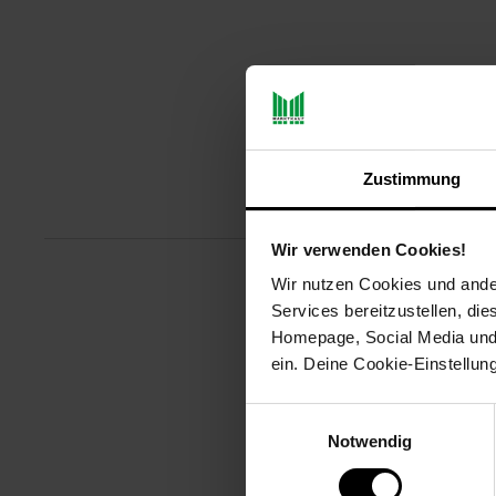
Zustimmung
Produktbeschreibu
Wir verwenden Cookies!
Wir nutzen Cookies und ander
Ergonomische Nachbildung des w
Services bereitzustellen, di
Tastenmodulen unter Einsatz spe
Homepage, Social Media und P
ein. Deine Cookie-Einstellun
Artikelnummer: 3092810000
EAN: 3362932915591
Einwilligungsauswahl
Artikel gehört zur Kategorie:
Gam
Notwendig