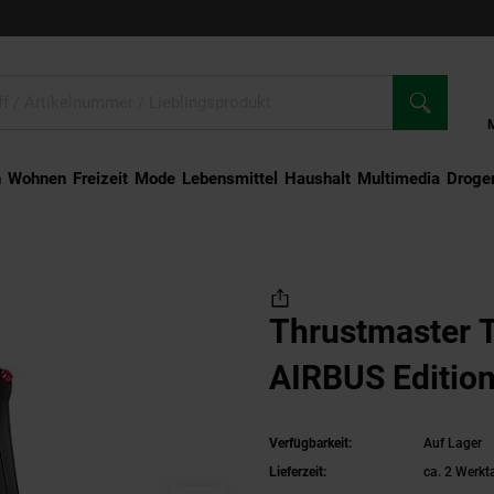
n
Wohnen
Freizeit
Mode
Lebensmittel
Haushalt
Multimedia
Droger
r TCA Sidestick AIRBUS Edition (PC) Joystick
Thrustmaster 
AIRBUS Edition
Verfügbarkeit:
Auf Lager
Lieferzeit:
ca. 2 Werkt