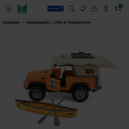
0
Payback
Markt-Angebote
Artikel
Menü
Suchfeld einblenden
Mein Konto
Markt finden
Warenkorb
Spielwaren
Spielzeugautos, -LKWs & -Baumaschinen
Toi-Toys VEHICOOL 