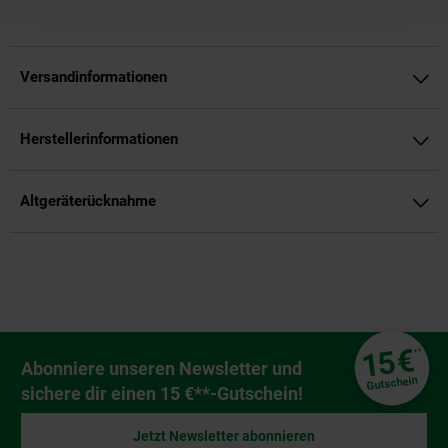
Versandinformationen
Herstellerinformationen
Altgeräterücknahme
Fußzeile
€
15
**
Newsletter Anmeldung
Abonniere unseren Newsletter und
Gutschein
sichere dir einen 15 €**-Gutschein!
Jetzt Newsletter abonnieren