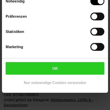
Notwendig
können.
Details:
Präferenzen
Batterien: 3x LR44 (enthalten)
Funktionen: Friktionsantrieb, Licht & 3 Soundeffekte
Statistiken
(Motor, Hupe, Rückwärts-Warnton)
Material: Kunststoff
Maße: ca. 25 x 15 x 10 cm
Marketing
Altersempfehlung: ab 3 Jahren
Türen & Heckklappe lassen sich öffnen
Sicherheitshinweise:
Nicht geeignet für Kinder unter 3
Jahren, Verschluckbare Kleinteile – Erstickungsgefahr,
OK
Benutzung unter Aufsicht von Erwachsenen
Alter
ab 3 Jahre
Nur notwendige Cookies verwenden
Artikelnummer: 2980629000
EAN: 8714627000825
Artikel gehört zur Kategorie:
Spielzeugautos, -LKWs & -
Baumaschinen