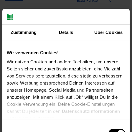
Extra°Punkte:
0
Produktbeschreibung
Zustimmung
Details
Über Cookies
Toi-Toys 20854A
VEHICOOL 4x4 Auto mit Dachzelt &
Wir verwenden Cookies!
Kanu
Wir nutzen Cookies und andere Techniken, um unsere
Mit dem
VEHICOOL Offroad-Auto
von Toi-Toys starten Kinder
Seiten sicher und zuverlässig anzubieten, eine Vielzahl
spannende Abenteuer im Gelände!
von Services bereitzustellen, diese stetig zu verbessern
sowie Werbung entsprechend Deinen Interessen auf
Der robuste
4x4-Geländewagen
ist mit einem
Dachzelt
unserer Homepage, Social Media und Partnerseiten
ausgestattet und hat ein
Kanu
an Bord – perfekt für Camping-
anzuzeigen. Mit einem Klick auf „Ok“ willigst Du in die
oder Wasser-Abenteuer. Dank
Friktionsantrieb
sowie
Licht-
und Soundeffekten
wird jedes Spiel realistisch und
Cookie Verwendung ein. Deine Cookie-Einstellungen
actionreich.
kannst Du jederzeit in den
Datenschutzinformationen
ändern bzw. widerrufen.
Die Türen und die Heckklappe lassen sich öffnen, so dass
Einwilligungsauswahl
Kinder ihre Abenteuer mit zusätzlichem Spielwert gestalten