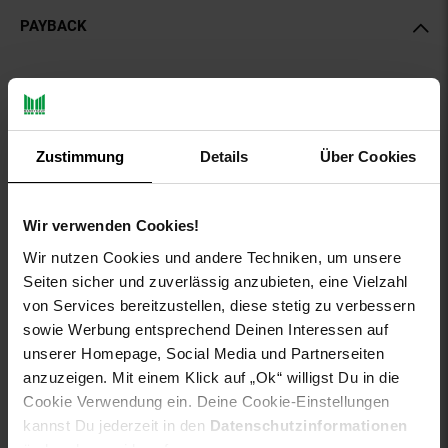
PAYBACK
Payback Punkte
Basis°Punkte:
13
Extra°Punkte:
0
Zustimmung
Details
Über Cookies
Produktbeschreibung
Wir verwenden Cookies!
Unifarbener Rundhals-Pullover mit Flachstrickmuster und
Wir nutzen Cookies und andere Techniken, um unsere
Rippbündchen in Melange-Optik.
Seiten sicher und zuverlässig anzubieten, eine Vielzahl
aboutyou-titel: Pullover
von Services bereitzustellen, diese stetig zu verbessern
ay-PFAS: PFAS Frei
sowie Werbung entsprechend Deinen Interessen auf
ay-material: Obermaterial: 100% Baumwolle
unserer Homepage, Social Media und Partnerseiten
ay-material-eigenschaften: Baumwolle
anzuzeigen. Mit einem Klick auf „Ok“ willigst Du in die
ay-pullover-materialart: Feinstrick
Cookie Verwendung ein. Deine Cookie-Einstellungen
ay-sondergroessen_produktebene: keine Angabe
kannst Du jederzeit in den
Datenschutzinformationen
fuellung: 100% not_applicable