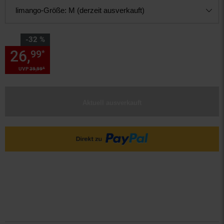
limango-Größe:
M (derzeit ausverkauft)
Sie Sparen 32 Prozent,
-32 %
26,
Sie Sparen 32 Prozent, 26,
99
*
*
UVP
39,
99
UVP : 39,
99
€
Aktuell ausverkauft