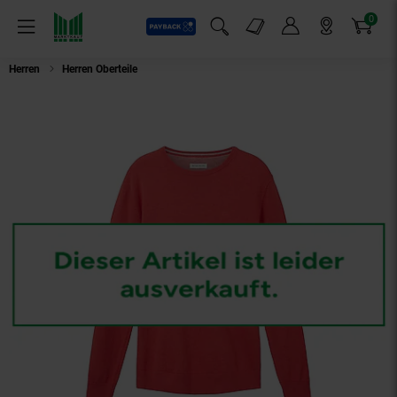
0
Payback
Markt-Angebote
Artikel
Menü
Suchfeld einblenden
Mein Konto
Markt finden
Warenkorb
Herren
Herren Oberteile
Tom Tailor Strickpullover Pullover R-Neck