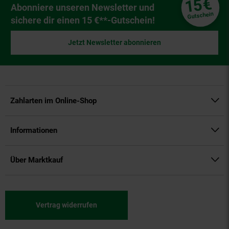
€
15
Newsletter Anmeldung
Abonniere unseren Newsletter und
Gutschein
sichere dir einen 15 €**-Gutschein!
Jetzt Newsletter abonnieren
Zahlarten im Online-Shop
Informationen
Über Marktkauf
Vertrag widerrufen