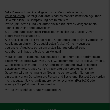
*Alle Preise in Euro (€) inkl. gesetzlicher Mehrwertsteuer, zzgl.
Fußnoten
Versandkosten
und zzgl. evtl. anfallender Versandkostenzuschläge. UVP:
Unverbindliche Preisempfehlung des Herstellers.
Preise (inkl. MwSt.) und Verkaufseinheiten (Stückzahl/Mengeneinheit)
können im Online-Shop abweichen.
Statt- und durchgestrichene Preise beziehen sich auf unseren zuvor
geforderten Verkaufspreis.
Alle Artikel solange der Vorrat reicht! Änderungen und Irrtümer vorbehalten.
Abbildungen ähnlich. Die abgebildeten Artikel können wegen des
begrenzten Angebots schon am ersten Tag ausverkauft sein.
Abgabe nur in haushaltsüblichen Mengen!
**15€ Rabatt im Marktkauf Online-Shop auf das komplette Sortiment ab
einem Mindestbestellwert von 200 €. Ausgenommen: Kategorie Multimedia,
Gutscheine, Bücher und Pre- & Anfangsmilchnahrung sowie gesondert
gekennzeichnete Artikel. Keine Anrechnung auf Versandkosten. Der
Gutschein wird nur einmalig an Neuanmelder versendet. Nur online
einlösbar. Nur ein Gutschein pro Person und Bestellung. Restbeträge werden
nicht ausgezahlt. Nicht mit anderen Aktionsvorteilen (PAYBACK oder
sonstige Shop-Aktionen) kombinierbar.
***Positive Bonitätsprüfung vorausgesetzt