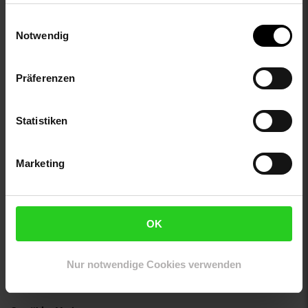
ändern bzw. widerrufen.
innen_material: 100% not_applicable
Einwilligungsauswahl
innen_material_einsatz: 100% not_applicable
Notwendig
material: 100% Baumwolle
material-fuellung-innenjacke: 100% not_applicable
material-futter-aermel: 100% not_applicable
Präferenzen
material-futter-innenjacke: 100% not_applicable
material-kunstfellkragen: 100% not_applicable
Statistiken
material-oberstoff-innenjacke: 100% not_applicable
material-oberstoff-innenseite: 100% not_applicable
material-oberstoff-mittlere-schicht: 100% not_applicable
Marketing
material-oberstoff-mittlerer-teil: 100% not_applicable
material-oberstoff-oberer-teil: 100% not_applicable
material-oberstoff-rueckseite: 100% not_applicable
material-verzierung: 100% not_applicable
OK
material_futter: 100% not_applicable
oberstoff_unterer_teil: 100% not_applicable
Nur notwendige Cookies verwenden
sleeve_material: 100% not_applicable
zweites-aussenmaterial: 100% not_applicable