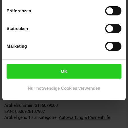
Echtzeit-Warnungen vor Radar- und Gefahrenstellen in
Europa
Präferenzen
LED-Ring und akustische Signale für klare Hinweise ohne
Bildschirm
Automatische Aktivierung beim Fahrtbeginn
Statistiken
Bluetooth-Konnektivität mit Smartphone (iOS 18+,
Android 12+)
Kein Abonnement oder Karten-Update erforderlich
Marketing
Technische Daten
Hersteller TomTom
OK
Lieferumfang Tom by TomTom Verkehrs-Assistent, USB-
C-Ladekabel, Adapter, Halterung, Anleitung
Maße (B x H x T) 48 x 14,7 x 48 mm
Nur notwendige Cookies verwenden
Produktart Warnsystem
Artikelnummer: 3116079000
EAN: 0636926107907
Artikel gehört zur Kategorie:
Autowartung & Pannenhilfe