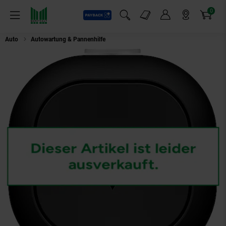
0
Payback
Markt-Angebote
Artikel
Menü
Suchfeld einblenden
Mein Konto
Markt finden
Warenkorb
Auto
Autowartung & Pannenhilfe
TomTom TOM Verkehrsassistent und Ge