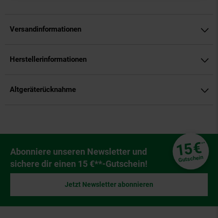
Versandinformationen
Herstellerinformationen
Altgeräterücknahme
Fußzeile
€
15
**
Newsletter Anmeldung
Abonniere unseren Newsletter und
Gutschein
sichere dir einen 15 €**-Gutschein!
Jetzt Newsletter abonnieren