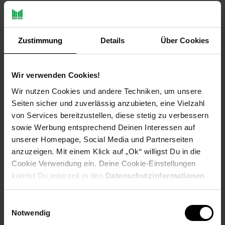
PAYBACK
Payback Punkte
Basis°Punkte:
39
Zustimmung
Details
Über Cookies
Extra°Punkte:
0
Wir verwenden Cookies!
Produktbeschreibung
Wir nutzen Cookies und andere Techniken, um unsere
Seiten sicher und zuverlässig anzubieten, eine Vielzahl
Tom by TomTom ist ein bildschirmfreier Verkehrs-Assistent,
von Services bereitzustellen, diese stetig zu verbessern
der dich per LED-Signalen und akustischen Warnhinweisen
sowie Werbung entsprechend Deinen Interessen auf
über Radarkameras, Hindernisse, Staus und Gefahrenstellen
unserer Homepage, Social Media und Partnerseiten
informiert. Das Gerät verbindet sich per Bluetooth mit der
anzuzeigen. Mit einem Klick auf „Ok“ willigst Du in die
TomTom-App auf deinem Smartphone und nutzt TomTom-
Cookie Verwendung ein. Deine Cookie-Einstellungen
Traffic-Daten in Echtzeit - ganz ohne Abonnement oder
kannst Du jederzeit in den
Datenschutzinformationen
zusätzliche Kosten. Perfekt für Fahrer, die zusätzliche
ändern bzw. widerrufen.
Verkehrsinfos ohne Ablenkung wünschen.
Einwilligungsauswahl
Ausstattung
Notwendig