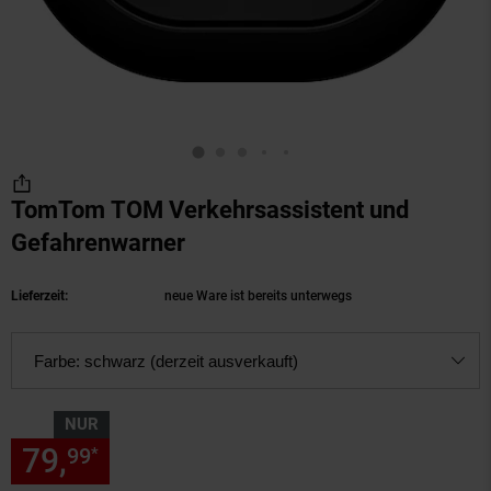
TomTom TOM Verkehrsassistent und
Gefahrenwarner
(Produkt aktuell ausverkauft
Lieferzeit:
neue Ware ist bereits unterwegs
Farbe:
schwarz (derzeit ausverkauft)
NUR
79,
nur 79,
€ Sternchen Fußn
99
99
*