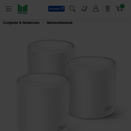
0
Payback
Markt-Angebote
Artikel
Menü
Suchfeld einblenden
Mein Konto
Markt finden
Warenkorb
Computer & Notebooks
Netzwerktechnik
TP Deco X1500(3-pack) AX150