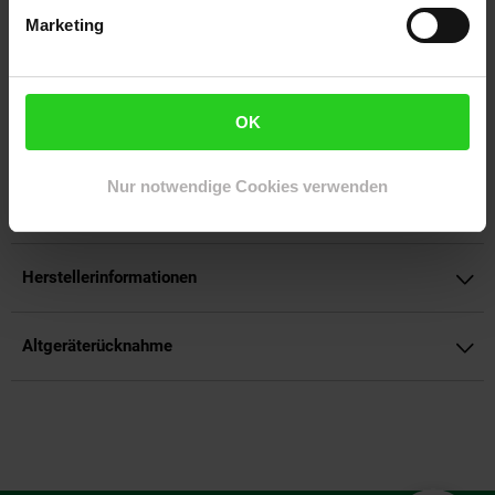
Streaming und Gaming in überfüllten Netzwerken.
Marketing
Artikelnummer: 3095344000
EAN: 4895252505085
Artikel gehört zur Kategorie:
Netzwerktechnik
OK
Nur notwendige Cookies verwenden
Versandinformationen
Herstellerinformationen
Altgeräterücknahme