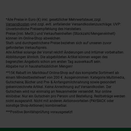
*Alle Preise in Euro (€) inkl. gesetzlicher Mehrwertsteuer, zzgl.
Fußnoten
Versandkosten
und zzgl. evtl. anfallender Versandkostenzuschläge. UVP:
Unverbindliche Preisempfehlung des Herstellers.
Preise (inkl. MwSt.) und Verkaufseinheiten (Stückzahl/Mengeneinheit)
können im Online-Shop abweichen.
Statt- und durchgestrichene Preise beziehen sich auf unseren zuvor
geforderten Verkaufspreis.
Alle Artikel solange der Vorrat reicht! Änderungen und Irrtümer vorbehalten.
Abbildungen ähnlich. Die abgebildeten Artikel können wegen des
begrenzten Angebots schon am ersten Tag ausverkauft sein.
Abgabe nur in haushaltsüblichen Mengen!
**15€ Rabatt im Marktkauf Online-Shop auf das komplette Sortiment ab
einem Mindestbestellwert von 200 €. Ausgenommen: Kategorie Multimedia,
Gutscheine, Bücher und Pre- & Anfangsmilchnahrung sowie gesondert
gekennzeichnete Artikel. Keine Anrechnung auf Versandkosten. Der
Gutschein wird nur einmalig an Neuanmelder versendet. Nur online
einlösbar. Nur ein Gutschein pro Person und Bestellung. Restbeträge werden
nicht ausgezahlt. Nicht mit anderen Aktionsvorteilen (PAYBACK oder
sonstige Shop-Aktionen) kombinierbar.
***Positive Bonitätsprüfung vorausgesetzt