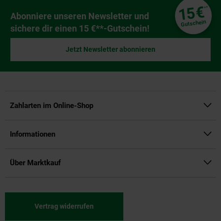
Fußzeile
€
15
**
Newsletter Anmeldung
Abonniere unseren Newsletter und
Gutschein
sichere dir einen 15 €**-Gutschein!
Jetzt Newsletter abonnieren
Zahlarten im Online-Shop
Informationen
Über Marktkauf
Vertrag widerrufen