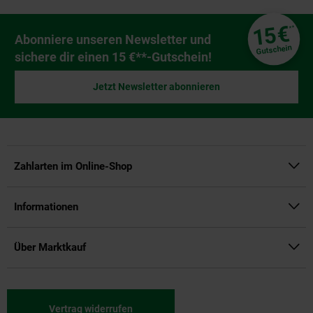
Fußzeile
€
15
**
Newsletter Anmeldung
Abonniere unseren Newsletter und
Gutschein
sichere dir einen 15 €**-Gutschein!
Jetzt Newsletter abonnieren
Zahlarten im Online-Shop
Informationen
Über Marktkauf
Vertrag widerrufen