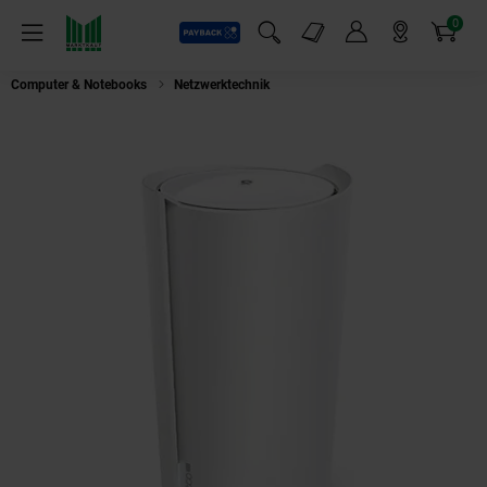
0
Payback
Markt-Angebote
Artikel
Menü
Suchfeld einblenden
Mein Konto
Markt finden
Warenkorb
Computer & Notebooks
Netzwerktechnik
TP Deco X50-5G 5G AX3000 Me