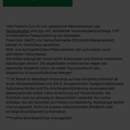
*Alle Preise in Euro (€) inkl. gesetzlicher Mehrwertsteuer, zzgl.
Fußnoten
Versandkosten
und zzgl. evtl. anfallender Versandkostenzuschläge. UVP:
Unverbindliche Preisempfehlung des Herstellers.
Preise (inkl. MwSt.) und Verkaufseinheiten (Stückzahl/Mengeneinheit)
können im Online-Shop abweichen.
Statt- und durchgestrichene Preise beziehen sich auf unseren zuvor
geforderten Verkaufspreis.
Alle Artikel solange der Vorrat reicht! Änderungen und Irrtümer vorbehalten.
Abbildungen ähnlich. Die abgebildeten Artikel können wegen des
begrenzten Angebots schon am ersten Tag ausverkauft sein.
Abgabe nur in haushaltsüblichen Mengen!
**15€ Rabatt im Marktkauf Online-Shop auf das komplette Sortiment ab
einem Mindestbestellwert von 200 €. Ausgenommen: Kategorie Multimedia,
Gutscheine, Bücher und Pre- & Anfangsmilchnahrung sowie gesondert
gekennzeichnete Artikel. Keine Anrechnung auf Versandkosten. Der
Gutschein wird nur einmalig an Neuanmelder versendet. Nur online
einlösbar. Nur ein Gutschein pro Person und Bestellung. Restbeträge werden
nicht ausgezahlt. Nicht mit anderen Aktionsvorteilen (PAYBACK oder
sonstige Shop-Aktionen) kombinierbar.
***Positive Bonitätsprüfung vorausgesetzt