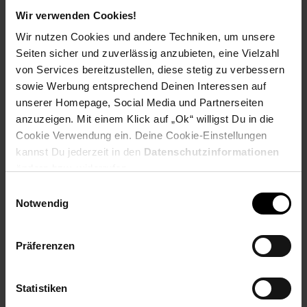
PAYBACK
Wir verwenden Cookies!
Wir nutzen Cookies und andere Techniken, um unsere
Payback Punkte
Basis°Punkte:
145
Seiten sicher und zuverlässig anzubieten, eine Vielzahl
Extra°Punkte:
0
von Services bereitzustellen, diese stetig zu verbessern
sowie Werbung entsprechend Deinen Interessen auf
unserer Homepage, Social Media und Partnerseiten
Produktbeschreibung
anzuzeigen. Mit einem Klick auf „Ok“ willigst Du in die
Cookie Verwendung ein. Deine Cookie-Einstellungen
kannst Du jederzeit in den
Datenschutzinformationen
Die herkömmliche Breitband- oder Kabelinstallation ist teuer
ändern bzw. widerrufen.
und zeitaufwändig für Ihr Ferienhaus, Ihren Bauernhof oder Ihr
Lagerhaus in der Vorstadt. Lange Vertragslaufzeiten bereiten
Einwilligungsauswahl
auch Kurzzeitvermietungen, Pop-up-Lokalen und temporären
Notwendig
Geschäften Kopfzerbrechen, wenn es um den Zugang zum
Internet geht. Deco X50-5G sorgt für eine komfortable und
blockierungsfreie Netzwerkinstallation. Stecken Sie Ihre SIM-
Präferenzen
Karte ein und genießen Sie High-Speed-Internet! Ausgestattet
mit der WiFi 6 Technologie bietet das Deco Whole Home
Mesh WiFi einen enormen Zuwachs an Abdeckung,
Statistiken
Geschwindigkeit und Gesamtkapazität. Nutzen Sie das