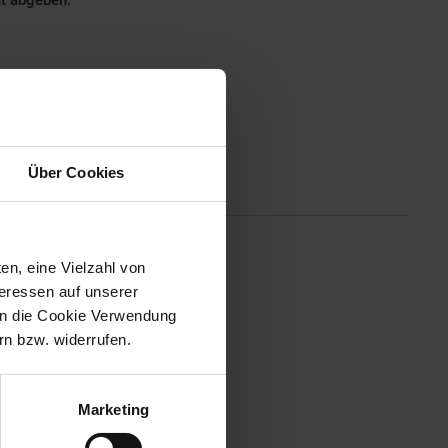
ät abgeben.
Über Cookies
Altgeräterücknahme
en, eine Vielzahl von
 Interneterlebnis. Mit WiFi-
teressen auf unserer
Hz-Band, ermöglicht dieser
 in die Cookie Verwendung
n bzw. widerrufen.
Marketing