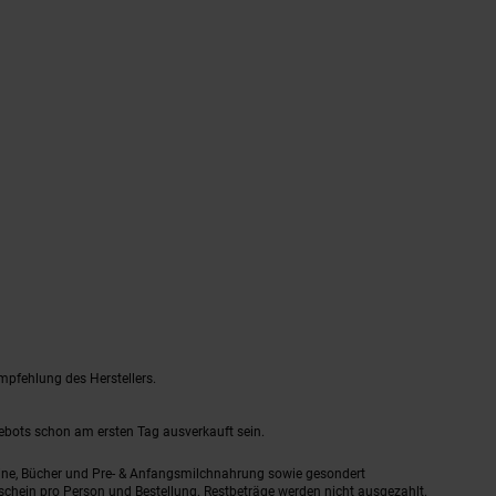
mpfehlung des Herstellers.
gebots schon am ersten Tag ausverkauft sein.
ine, Bücher und Pre- & Anfangsmilchnahrung sowie gesondert
schein pro Person und Bestellung. Restbeträge werden nicht ausgezahlt.