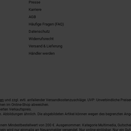
Presse
Karriere
AGB
Häufige Fragen (FAQ)
Datenschutz
Widerrufsrecht
Versand & Lieferung
Händler werden
ten
und zzgl. evtl. anfallender Versandkostenzuschläge. UVP: Unverbindliche Preise
nnen im Online-Shop abweichen.
erten Verkaufspreis.
ten. Abbildungen ähnlich. Die abgebildeten Artikel können wegen des begrenzten An
einem Mindestbestellwert von 200 €. Ausgenommen: Kategorie Multimedia, Gutsche
ein wird nur einmalig an Neuanmelder versendet. Nur online einlösbar. Nur ein Gut