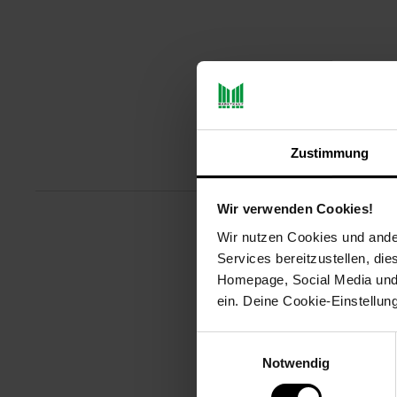
Zustimmung
Produktbeschreibu
Wir verwenden Cookies!
Wir nutzen Cookies und ander
Die VX231V WiFi 6 Internet Box v
Services bereitzustellen, di
Geschwindigkeiten von 1,8 Gbit/
Homepage, Social Media und P
Router schnelles Streaming, Do
ein. Deine Cookie-Einstellun
Artikelnummer: 3095073000
EAN: 4895252500103
Einwilligungsauswahl
Artikel gehört zur Kategorie:
Net
Notwendig