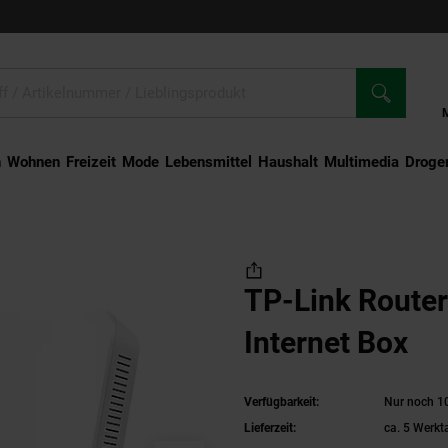
n
Wohnen
Freizeit
Mode
Lebensmittel
Haushalt
Multimedia
Droger
TP-Link Router VX231V WiFi 6 Internet Box
TP-Link Route
Internet Box
Verfügbarkeit:
Nur noch 10
Lieferzeit:
ca. 5 Werkt