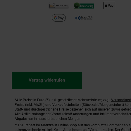
Vertrag widerrufen
*Alle Preise in Euro (€) inkl. gesetzlicher Mehrwertsteuer, zzgl.
Versandkos
Fußnoten
Preise (inkl. MwSt.) und Verkaufseinheiten (Stückzahl/Mengeneinheit) kö
Statt- und durchgestrichene Preise beziehen sich auf unseren zuvor geford
Alle Artikel solange der Vorrat reicht! Änderungen und Irrtümer vorbehal
Abgabe nur in haushaltsüblichen Mengen!
**15€ Rabatt im Marktkauf Online-Shop auf das komplette Sortiment ab 
gekennzeichnete Artikel. Keine Anrechnung auf Versandkosten. Der Gutsch