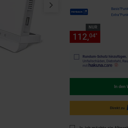
Payback Punkte
Basis°Punk
Extra°Punk
NUR
112,
nur 112
04
*
Rundum-Schutz hinzufügen.
Unfallschäden, Diebstahl, R
mit
In den