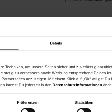
Ja, ich möchte ein Altger
Details
ng
Versandinformationen
Herstellerinformationen
e Techniken, um unsere Seiten sicher und zuverlässig anzubiet
on TP-Link bietet eine herausragende Leistung für ein reibungsloses
ese stetig zu verbessern sowie Werbung entsprechend Deinen In
s, aufgeteilt in 1201 Mbit/s im 5-GHz-Band und 574 Mbit/s im 2,4-G
artnerseiten anzuzeigen. Mit einem Klick auf „Ok“ willigst Du
wnloads und Gaming ohne lästige Pufferzeiten.
gen kannst Du jederzeit in den
Datenschutzinformationen
änder
zwerktechnik
Präferenzen
Statistiken