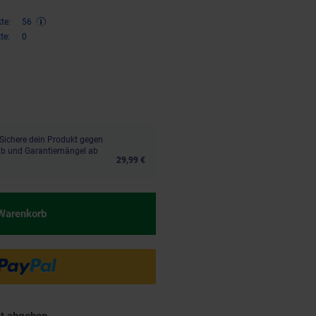
te:
56
te:
0
,
€ Sternchen Fußnote, Details 
04
Sichere dein Produkt gegen
aub und Garantiemängel ab
29,99 €
 Warenkorb