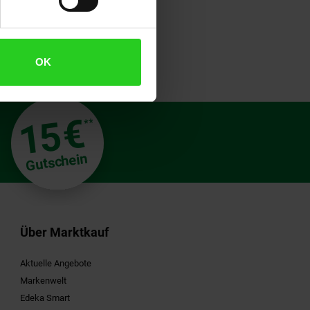
OK
€
15
**
Gutschein
Über Marktkauf
Aktuelle Angebote
Markenwelt
Edeka Smart