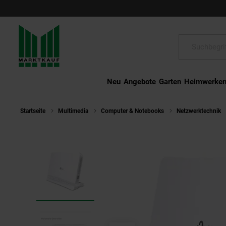
Schließen
Suche:
Neu
Angebote
Garten
Heimwerke
Startseite
Multimedia
Computer & Notebooks
Netzwerktechnik