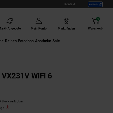
Kontakt
0
Artikel
Markt-Angebote
Mein Konto
Markt finden
Warenkorb
ie
Externer Link:
Reisen
Externer Link:
Fotoshop
Externer Link:
Apotheke
Sale
r VX231V WiFi 6
 Stück verfügbar
age