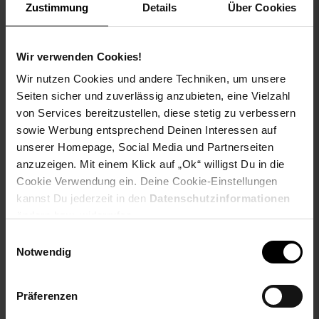
Zustimmung
Details
Über Cookies
Wir verwenden Cookies!
Wir nutzen Cookies und andere Techniken, um unsere
Seiten sicher und zuverlässig anzubieten, eine Vielzahl
von Services bereitzustellen, diese stetig zu verbessern
sowie Werbung entsprechend Deinen Interessen auf
unserer Homepage, Social Media und Partnerseiten
tectake® Trachtenbluse
tectake® Dirndlbluse Lotti
anzuzeigen. Mit einem Klick auf „Ok“ willigst Du in die
Zenzi
Cookie Verwendung ein. Deine Cookie-Einstellungen
kannst Du jederzeit in den
Datenschutzinformationen
NUR
NUR
ändern bzw. widerrufen.
26,
nur 26,
€ Sternchen Fußn
22,
nur 22,
€
*
*
19
19
19
19
Einwilligungsauswahl
Notwendig
Präferenzen