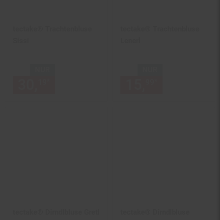
tectake® Trachtenbluse
tectake® Trachtenbluse
Sissi
Lenerl
NUR
NUR
30,
nur 30,
€ Sternchen Fußn
15,
nur 15,
€
*
*
19
19
99
99
tectake® Dirndlbluse Gretl
tectake® Dirndlbluse