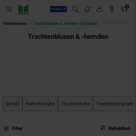
0
Payback
Markt-Angebote
Artikel
Menü
Suchfeld einblenden
Mein Konto
Markt finden
Warenkorb
Trachtenmode
Trachtenblusen & -hemden
(24 Artikel)
Trachtenblusen & -hemden
Dirndl
Haferlschuhe
Trachtenhüte
Trachtenstrümpfe
Sortierung
Sortierung:
Filter
Beliebtheit