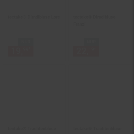
tectake® Dirndlbluse Lore
tectake® Dirndlbluse
Franzi
NUR
NUR
19,
nur 19,
€ Sternchen Fußn
22,
nur 22,
€
*
*
99
99
19
19
tectake® Trachtenbluse
tectake® Trachtenbluse