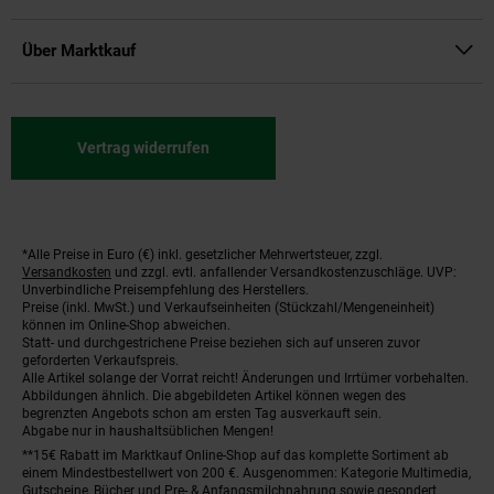
Über Marktkauf
Vertrag widerrufen
*Alle Preise in Euro (€) inkl. gesetzlicher Mehrwertsteuer, zzgl.
Fußnoten
Versandkosten
und zzgl. evtl. anfallender Versandkostenzuschläge. UVP:
Unverbindliche Preisempfehlung des Herstellers.
Preise (inkl. MwSt.) und Verkaufseinheiten (Stückzahl/Mengeneinheit)
können im Online-Shop abweichen.
Statt- und durchgestrichene Preise beziehen sich auf unseren zuvor
geforderten Verkaufspreis.
Alle Artikel solange der Vorrat reicht! Änderungen und Irrtümer vorbehalten.
Abbildungen ähnlich. Die abgebildeten Artikel können wegen des
begrenzten Angebots schon am ersten Tag ausverkauft sein.
Abgabe nur in haushaltsüblichen Mengen!
**15€ Rabatt im Marktkauf Online-Shop auf das komplette Sortiment ab
einem Mindestbestellwert von 200 €. Ausgenommen: Kategorie Multimedia,
Gutscheine, Bücher und Pre- & Anfangsmilchnahrung sowie gesondert