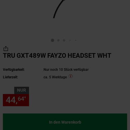
TRU GXT489W FAYZO HEADSET WHT
Verfügbarkeit:
Nur noch 10 Stück verfügbar
Lieferzeit:
ca. 5 Werktage
NUR
44,
nur 44,
€ Sternchen Fußn
64
64
*
In den Warenkorb