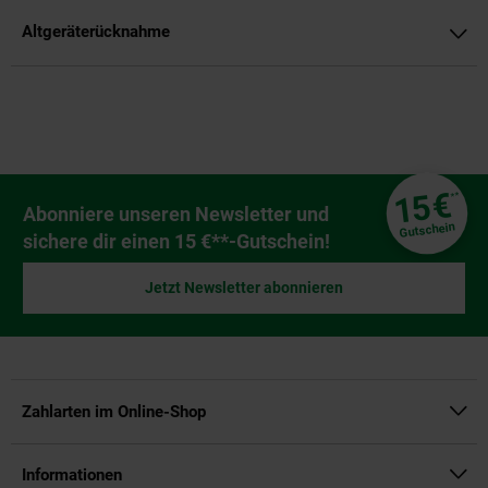
Altgeräterücknahme
Fußzeile
€
15
**
Newsletter Anmeldung
Abonniere unseren Newsletter und
Gutschein
sichere dir einen 15 €**-Gutschein!
Jetzt Newsletter abonnieren
Zahlarten im Online-Shop
Informationen