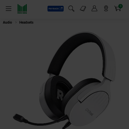
0
Payback
Markt-Angebote
Artikel
Menü
Suchfeld einblenden
Mein Konto
Markt finden
Warenkorb
Audio
Headsets
TRU GXT489W FAYZO HEADSET WHT