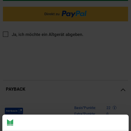
Ja, ich möchte ein Altgerät abgeben.
PAYBACK
Payback Punkte
Basis°Punkte:
22
Extra°Punkte:
0