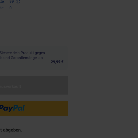
te:
99
te:
0
,
€ Sternchen Fußnote, Details 
62
Sichere dein Produkt gegen
aub und Garantiemängel ab
29,99 €
ausverkauft
ät abgeben.