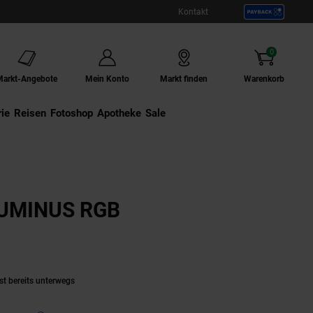
Kontakt
0
Artikel
Markt-Angebote
Mein Konto
Markt finden
Warenkorb
ie
Externer Link:
Reisen
Externer Link:
Fotoshop
Externer Link:
Apotheke
Sale
LUMINUS RGB
aktuell ausverkauft)
st bereits unterwegs