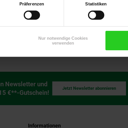
120 x 60 x 76 cm bietet der Trust GXT 709 Luminus ausreichend Pla
Präferenzen
Statistiken
mit Stil und Beleuchtung und erleben Sie maximalen Komfort und Or
Nur notwendige Cookies
ing-Zubehör
verwenden
n Newsletter und
Jetzt Newsletter abonnieren
ng
 15 €**-Gutschein!
Informationen