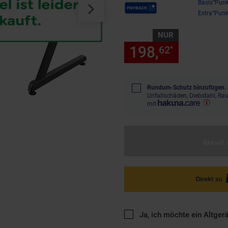
Payback Punkte
Basis°Punk
Extra°Punk
NUR
198,
nur 198
62
*
Rundum-Schutz hinzufügen.
Unfallschäden, Diebstahl, R
mit
Aktuell 
Ja, ich möchte ein Altger