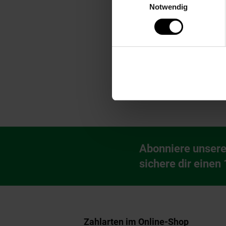
Play ermöglicht. Mit den Maßen 
Notwendig
Sie ein in die Welt des Gaming 
beeindruckenden Gaming-Tisch.
Artikelnummer: 3095206000
EAN: 8713439251845
Artikel gehört zur Kategorie:
Gam
Fußzeile
Abonniere unsere
Newsletter Anmeldu
sichere dir einen
Zahlarten im Online-Shop