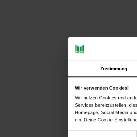
Produktbeschreibu
Zustimmung
Erleben Sie Gaming in einem ne
Gaming-Tisch bietet nicht nur e
Wir verwenden Cookies!
Gaming-Ecke in ein faszinierende
Beleuchtung ausgestattet, die in
Wir nutzen Cookies und ander
Lichtambiente und passen Sie d
Services bereitzustellen, di
Optik verleiht dem Tisch nicht 
Homepage, Social Media und P
Luminus ist nicht nur funktiona
ein. Deine Cookie-Einstellun
integrierten Kabelmanagementsyst
konzentrieren zu können. Die T
und Geschwindigkeiten der RGB L
Einwilligungsauswahl