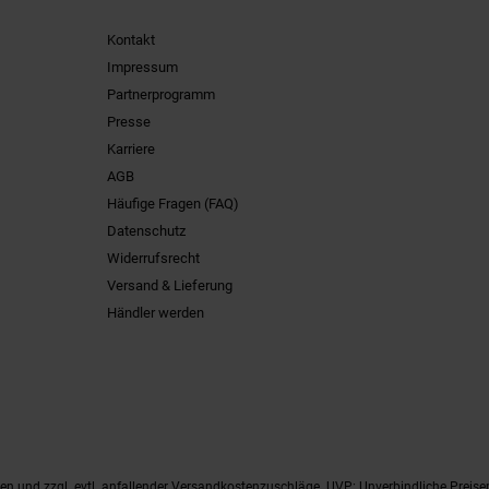
Kontakt
Impressum
Partnerprogramm
Presse
Karriere
AGB
Häufige Fragen (FAQ)
Datenschutz
Widerrufsrecht
Versand & Lieferung
Händler werden
ten
und zzgl. evtl. anfallender Versandkostenzuschläge. UVP: Unverbindliche Preise