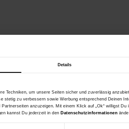
ng
Versandinformationen
Herstellerinformationen
Details
uen Licht mit dem Trust GXT 709 Luminus Gaming-Tisch in elegant
ine strapazierfähige Oberfläche, sondern auch eine beeindruckende 
s Lichtspiel verwandelt. Die Tischkante des Trust GXT 709 Luminus 
 10 verschiedenen Farbmodi erstrahlen kann. Tauchen Sie Ihr Gaming-
e Techniken, um unsere Seiten sicher und zuverlässig anzubiet
ie Beleuchtung an Ihre Stimmung oder Spielumgebung an. Die kratzf
ese stetig zu verbessern sowie Werbung entsprechend Deinen In
nur ein modernes Aussehen, sondern gewährleistet auch eine langle
artnerseiten anzuzeigen. Mit einem Klick auf „Ok“ willigst Du
l, sondern auch praktisch mit einem ansteckbaren Becherhalter, e
gen kannst Du jederzeit in den
Datenschutzinformationen
änder
em. Halten Sie Ihr Gaming-Zubehör ordentlich und griffbereit, um s
ouch-Bedienelemente auf dem Schreibtisch ermöglichen Ihnen eine 
ED-Beleuchtung. Der Gaming-Tisch ist einfach einzurichten, da er U