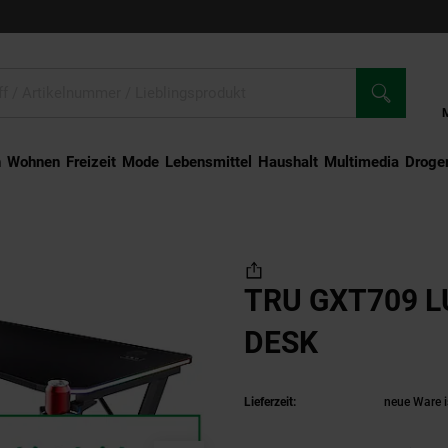
n
Wohnen
Freizeit
Mode
Lebensmittel
Haushalt
Multimedia
Droger
9 LUMINUS RGB DESK
TRU GXT709 
DESK
(Produkt 
Lieferzeit:
neue Ware i