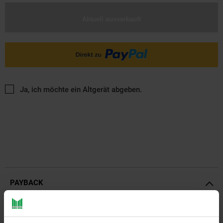
Aktuell ausverkauft
Ja, ich möchte ein Altgerät abgeben.
PAYBACK
Payback Punkte
Basis°Punkte:
36