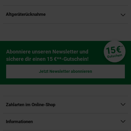
Altgeräterücknahme
Fußzeile
€
15
**
Newsletter Anmeldung
Abonniere unseren Newsletter und
Gutschein
sichere dir einen 15 €**-Gutschein!
Jetzt Newsletter abonnieren
Zahlarten im Online-Shop
Informationen