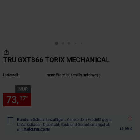
TRU GXT866 TORIX MECHANICAL
(Produkt 
Lieferzeit:
neue Ware ist bereits unterwegs
NUR
73,
nur 73,
€ Sternchen Fußn
17
17
*
Rundum-Schutz hinzufügen.
Sichere dein Produkt gegen
Unfallschäden, Diebstahl, Raub und Garantiemängel ab
19,99 €
mit