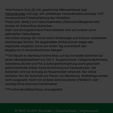
*Alle Preise in Euro (€) inkl. gesetzlicher Mehrwertsteuer, zzgl.
Fußnoten
Versandkosten
und zzgl. evtl. anfallender Versandkostenzuschläge. UVP:
Unverbindliche Preisempfehlung des Herstellers.
Preise (inkl. MwSt.) und Verkaufseinheiten (Stückzahl/Mengeneinheit)
können im Online-Shop abweichen.
Statt- und durchgestrichene Preise beziehen sich auf unseren zuvor
geforderten Verkaufspreis.
Alle Artikel solange der Vorrat reicht! Änderungen und Irrtümer vorbehalten.
Abbildungen ähnlich. Die abgebildeten Artikel können wegen des
begrenzten Angebots schon am ersten Tag ausverkauft sein.
Abgabe nur in haushaltsüblichen Mengen!
**15€ Rabatt im Marktkauf Online-Shop auf das komplette Sortiment ab
einem Mindestbestellwert von 200 €. Ausgenommen: Kategorie Multimedia,
Gutscheine, Bücher und Pre- & Anfangsmilchnahrung sowie gesondert
gekennzeichnete Artikel. Keine Anrechnung auf Versandkosten. Der
Gutschein wird nur einmalig an Neuanmelder versendet. Nur online
einlösbar. Nur ein Gutschein pro Person und Bestellung. Restbeträge werden
nicht ausgezahlt. Nicht mit anderen Aktionsvorteilen (PAYBACK oder
sonstige Shop-Aktionen) kombinierbar.
***Positive Bonitätsprüfung vorausgesetzt
© NeS GmbH |
Kontakt
|
Datenschutz
|
Impressum