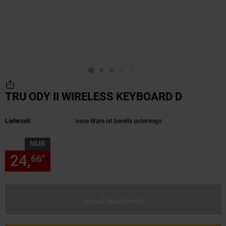
TRU ODY II WIRELESS KEYBOARD D
(Produkt
Lieferzeit:
neue Ware ist bereits unterwegs
NUR
24,
nur 24,
€ Sternchen Fußn
66
66
*
Aktuell ausverkauft