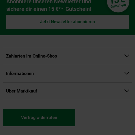
15
Newsletter Anmeldung
Abonniere unseren Newsletter und
Gutschein
sichere dir einen 15 €**-Gutschein!
Jetzt Newsletter abonnieren
Zahlarten im Online-Shop
Informationen
Über Marktkauf
Vertrag widerrufen