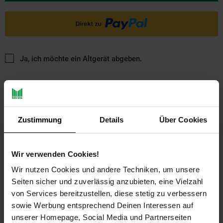
Ja, ich möchte ein Altgerät abgeben.
Zustimmung
Details
Über Cookies
PAYBACK
Wir verwenden Cookies!
Wir nutzen Cookies und andere Techniken, um unsere
Seiten sicher und zuverlässig anzubieten, eine Vielzahl
Payback Punkte
Basis°Punkte:
11
von Services bereitzustellen, diese stetig zu verbessern
Extra°Punkte:
0
sowie Werbung entsprechend Deinen Interessen auf
unserer Homepage, Social Media und Partnerseiten