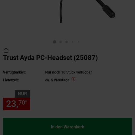
Trust Ayda PC-Headset (25087)
Verfügbarkeit:
Nur noch 10 Stück verfügbar
Lieferzeit:
ca. 5 Werktage
NUR
23,
nur 23,
€ Sternchen Fußn
70
70
*
In den Warenkorb