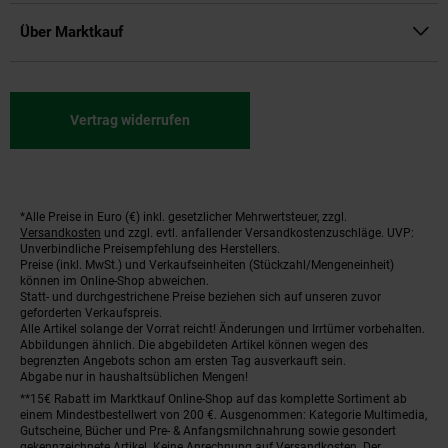
Über Marktkauf
Vertrag widerrufen
*Alle Preise in Euro (€) inkl. gesetzlicher Mehrwertsteuer, zzgl.
Fußnoten
Versandkosten
und zzgl. evtl. anfallender Versandkostenzuschläge. UVP:
Unverbindliche Preisempfehlung des Herstellers.
Preise (inkl. MwSt.) und Verkaufseinheiten (Stückzahl/Mengeneinheit)
können im Online-Shop abweichen.
Statt- und durchgestrichene Preise beziehen sich auf unseren zuvor
geforderten Verkaufspreis.
Alle Artikel solange der Vorrat reicht! Änderungen und Irrtümer vorbehalten.
Abbildungen ähnlich. Die abgebildeten Artikel können wegen des
begrenzten Angebots schon am ersten Tag ausverkauft sein.
Abgabe nur in haushaltsüblichen Mengen!
**15€ Rabatt im Marktkauf Online-Shop auf das komplette Sortiment ab
einem Mindestbestellwert von 200 €. Ausgenommen: Kategorie Multimedia,
Gutscheine, Bücher und Pre- & Anfangsmilchnahrung sowie gesondert
gekennzeichnete Artikel. Keine Anrechnung auf Versandkosten. Der