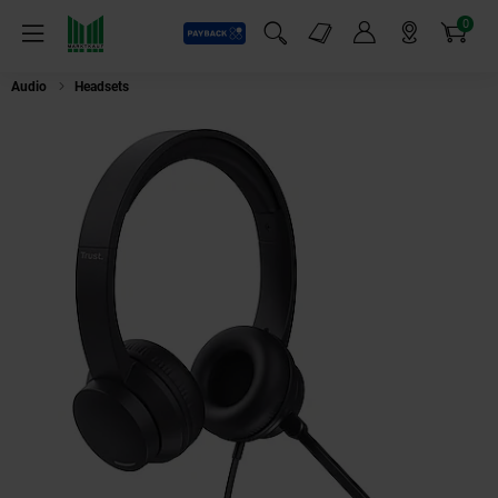
0
Payback
Markt-Angebote
Artikel
Menü
Suchfeld einblenden
Mein Konto
Markt finden
Warenkorb
Audio
Headsets
Trust Ayda PC-Headset (25087)