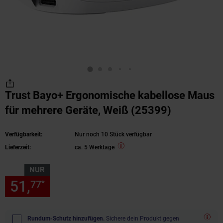
Trust Bayo+ Ergonomische kabellose Maus
für mehrere Geräte, Weiß (25399)
Verfügbarkeit:
Nur noch 10 Stück verfügbar
Lieferzeit:
ca. 5 Werktage
NUR
51,
nur 51,
€ Sternchen Fußn
77
77
*
Rundum-Schutz hinzufügen.
Sichere dein Produkt gegen