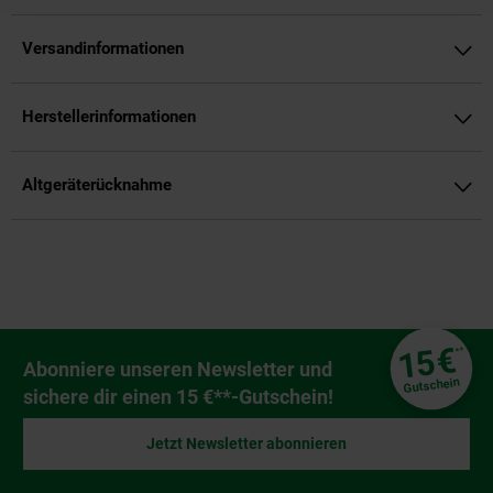
Versandinformationen
Herstellerinformationen
Altgeräterücknahme
Fußzeile
€
15
**
Newsletter Anmeldung
Abonniere unseren Newsletter und
Gutschein
sichere dir einen 15 €**-Gutschein!
Jetzt Newsletter abonnieren