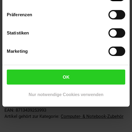
Akkulaufzeit dieser Maus ist ein weiteres Highlight:
Vollständig aufgeladen kann sie bis zu 3 Monate lang
Präferenzen
betrieben werden, was Ihnen die Freiheit gibt, ohne ständiges
Aufladen zu arbeiten. Sollte der Akku dennoch einmal leer
sein, genügen nur 5 Minuten Ladezeit, um Ihnen weitere 8
Statistiken
Stunden ununterbrochene Nutzung zu ermöglichen. Durch die
Unterstützung einer breiten Palette von Betriebssystemen,
darunter Windows, MacOS, Linux, Chrome OS, iOS und Android,
Marketing
ist die Trust Bayo+ Maus äußerst vielseitig und passt sich
Ihren individuellen Anforderungen an. Darüber hinaus wurde sie
mit Blick auf die Umwelt konzipiert und besteht zu 50 % aus
Recyclingkunststoff, was sie zu einer umweltfreundlichen
OK
Wahl macht. Erleben Sie ein neues Maß an Komfort, Effizienz
mit der Trust Bayo+ Ergonomischen kabellosen Maus – dem
idealen Begleiter für Ihre Arbeits- und Kreativprojekte.
Nur notwendige Cookies verwenden
Artikelnummer: 3095480000
EAN: 8713439253993
Artikel gehört zur Kategorie:
Computer- & Notebook-Zubehör