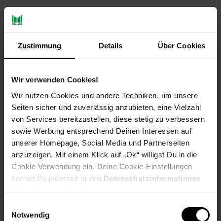
Payback Punkte
Basis°Punkte:
25
Extra°Punkte:
0
Zustimmung
Details
Über Cookies
Produktbeschreibung
Wir verwenden Cookies!
Tauchen Sie ein in ein nahtloses und effizientes Arbeitsumfeld
Wir nutzen Cookies und andere Techniken, um unsere
mit der Trust Bayo+ Ergonomischen kabellosen Maus in
Seiten sicher und zuverlässig anzubieten, eine Vielzahl
strahlendem Weiß. Diese moderne Maus definiert Komfort und
von Services bereitzustellen, diese stetig zu verbessern
Funktionalität neu, indem sie eine Vielzahl beeindruckender
sowie Werbung entsprechend Deinen Interessen auf
Funktionen in einem schlanken und ergonomischen Design
unserer Homepage, Social Media und Partnerseiten
vereint. Mit insgesamt 6 Tasten und einem optischen Sensor
anzuzeigen. Mit einem Klick auf „Ok“ willigst Du in die
bietet die Trust Bayo+ Maus eine präzise Steuerung und
Cookie Verwendung ein. Deine Cookie-Einstellungen
ermöglicht es Ihnen, Ihre Arbeit effizient zu erledigen. Dank der
hohen Auflösung von 2400 dpi können Sie den Cursor mit
kannst Du jederzeit in den
Datenschutzinformationen
unübertroffener Genauigkeit über Ihren Bildschirm bewegen,
ändern bzw. widerrufen.
während das nahtlose Umschalten zwischen drei Geräten
Einwilligungsauswahl
Ihnen die Flexibilität gibt, zwischen verschiedenen Computern
Notwendig
oder Tablets mit Leichtigkeit zu wechseln. Die beeindruckende