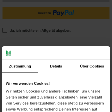
Ja, ich möchte ein Altgerät abgeben.
Zustimmung
Details
Über Cookies
PAYBACK
Wir verwenden Cookies!
Wir nutzen Cookies und andere Techniken, um unsere
Payback Punkte
Basis°Punkte:
16
Seiten sicher und zuverlässig anzubieten, eine Vielzahl
Extra°Punkte:
0
von Services bereitzustellen, diese stetig zu verbessern
sowie Werbung entsprechend Deinen Interessen auf