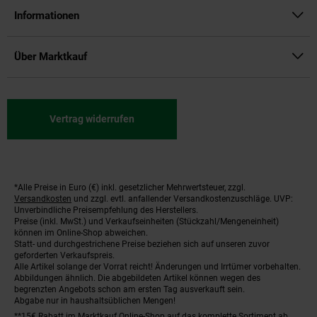
Informationen
Über Marktkauf
Vertrag widerrufen
*Alle Preise in Euro (€) inkl. gesetzlicher Mehrwertsteuer, zzgl.
Fußnoten
Versandkosten
und zzgl. evtl. anfallender Versandkostenzuschläge. UVP:
Unverbindliche Preisempfehlung des Herstellers.
Preise (inkl. MwSt.) und Verkaufseinheiten (Stückzahl/Mengeneinheit)
können im Online-Shop abweichen.
Statt- und durchgestrichene Preise beziehen sich auf unseren zuvor
geforderten Verkaufspreis.
Alle Artikel solange der Vorrat reicht! Änderungen und Irrtümer vorbehalten.
Abbildungen ähnlich. Die abgebildeten Artikel können wegen des
begrenzten Angebots schon am ersten Tag ausverkauft sein.
Abgabe nur in haushaltsüblichen Mengen!
**15€ Rabatt im Marktkauf Online-Shop auf das komplette Sortiment ab