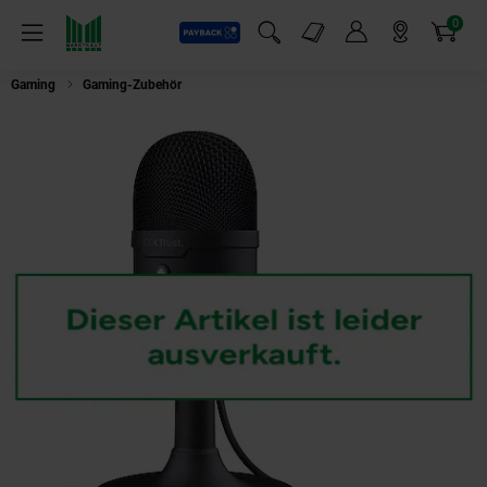
0
Payback
Markt-Angebote
Artikel
Menü
Suchfeld einblenden
Mein Konto
Markt finden
Warenkorb
Gaming
Gaming-Zubehör
Trust GXT 234 Yunix USB-Gaming-Mikrofon, S