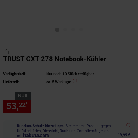
TRUST GXT 278 Notebook-Kühler
Verfügbarkeit:
Nur noch 10 Stück verfügbar
Lieferzeit:
ca. 5 Werktage
NUR
53,
nur 53,
€ Sternchen Fußn
22
22
*
Rundum-Schutz hinzufügen.
Sichere dein Produkt gegen
Unfallschäden, Diebstahl, Raub und Garantiemängel ab
19,99 €
mit