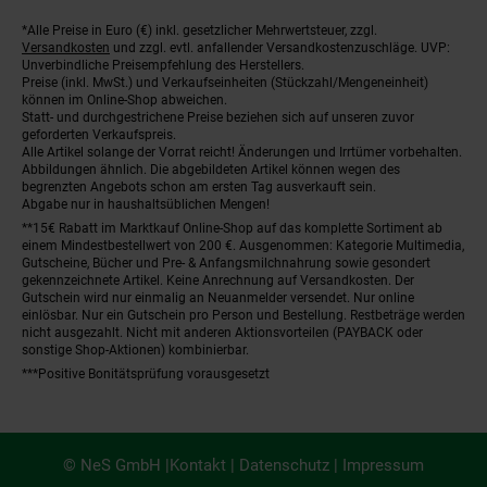
*Alle Preise in Euro (€) inkl. gesetzlicher Mehrwertsteuer, zzgl.
Fußnoten
Versandkosten
und zzgl. evtl. anfallender Versandkostenzuschläge. UVP:
Unverbindliche Preisempfehlung des Herstellers.
Preise (inkl. MwSt.) und Verkaufseinheiten (Stückzahl/Mengeneinheit)
können im Online-Shop abweichen.
Statt- und durchgestrichene Preise beziehen sich auf unseren zuvor
geforderten Verkaufspreis.
Alle Artikel solange der Vorrat reicht! Änderungen und Irrtümer vorbehalten.
Abbildungen ähnlich. Die abgebildeten Artikel können wegen des
begrenzten Angebots schon am ersten Tag ausverkauft sein.
Abgabe nur in haushaltsüblichen Mengen!
**15€ Rabatt im Marktkauf Online-Shop auf das komplette Sortiment ab
einem Mindestbestellwert von 200 €. Ausgenommen: Kategorie Multimedia,
Gutscheine, Bücher und Pre- & Anfangsmilchnahrung sowie gesondert
gekennzeichnete Artikel. Keine Anrechnung auf Versandkosten. Der
Gutschein wird nur einmalig an Neuanmelder versendet. Nur online
einlösbar. Nur ein Gutschein pro Person und Bestellung. Restbeträge werden
nicht ausgezahlt. Nicht mit anderen Aktionsvorteilen (PAYBACK oder
sonstige Shop-Aktionen) kombinierbar.
***Positive Bonitätsprüfung vorausgesetzt
© NeS GmbH |
Kontakt
|
Datenschutz
|
Impressum