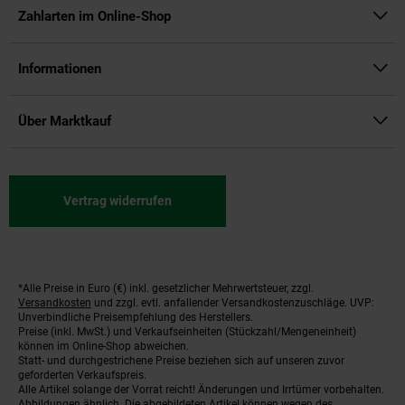
Zahlarten im Online-Shop
Informationen
Über Marktkauf
Vertrag widerrufen
*Alle Preise in Euro (€) inkl. gesetzlicher Mehrwertsteuer, zzgl.
Fußnoten
Versandkosten
und zzgl. evtl. anfallender Versandkostenzuschläge. UVP:
Unverbindliche Preisempfehlung des Herstellers.
Preise (inkl. MwSt.) und Verkaufseinheiten (Stückzahl/Mengeneinheit)
können im Online-Shop abweichen.
Statt- und durchgestrichene Preise beziehen sich auf unseren zuvor
geforderten Verkaufspreis.
Alle Artikel solange der Vorrat reicht! Änderungen und Irrtümer vorbehalten.
Abbildungen ähnlich. Die abgebildeten Artikel können wegen des