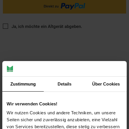
Ja, ich möchte ein Altgerät abgeben.
PAYBACK
Zustimmung
Details
Über Cookies
Payback Punkte
Basis°Punkte:
21
Wir verwenden Cookies!
Extra°Punkte:
0
Wir nutzen Cookies und andere Techniken, um unsere
Seiten sicher und zuverlässig anzubieten, eine Vielzahl
von Services bereitzustellen, diese stetig zu verbessern
Produktbeschreibung