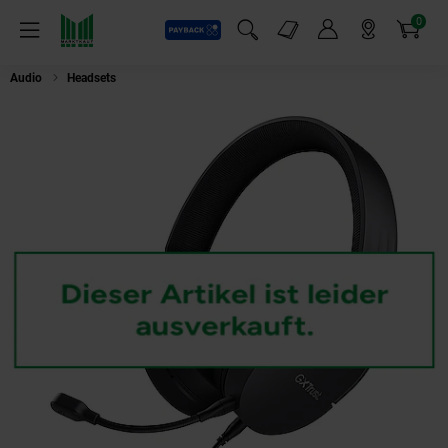
0
Payback
Markt-Angebote
Artikel
Menü
Suchfeld einblenden
Mein Konto
Markt finden
Warenkorb
Audio
Headsets
Trust GXT 489 Fayzo, Gaming-Headset