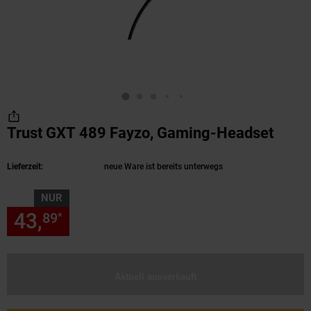
Trust GXT 489 Fayzo, Gaming-Headset
(Prod
Lieferzeit:
neue Ware ist bereits unterwegs
NUR
43,
nur 43,
€ Sternchen Fußn
89
89
*
Aktuell ausverkauft