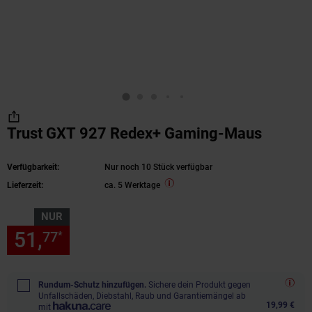
Trust GXT 927 Redex+ Gaming-Maus
Verfügbarkeit:
Nur noch 10 Stück verfügbar
Lieferzeit:
ca. 5 Werktage
NUR
51,
nur 51,
€ Sternchen Fußn
77
77
*
Rundum-Schutz hinzufügen.
Sichere dein Produkt gegen
Unfallschäden, Diebstahl, Raub und Garantiemängel ab
19,99 €
mit