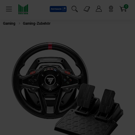
0
Payback
Markt-Angebote
Artikel
Menü
Suchfeld einblenden
Mein Konto
Markt finden
Warenkorb
Gaming
Gaming-Zubehör
Trustmaster T128 Gaming-Lenkrad