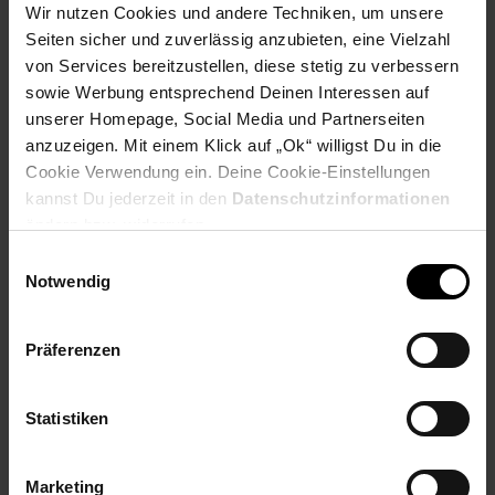
PAYBACK
Wir nutzen Cookies und andere Techniken, um unsere
Seiten sicher und zuverlässig anzubieten, eine Vielzahl
von Services bereitzustellen, diese stetig zu verbessern
Payback Punkte
Basis°Punkte:
93
sowie Werbung entsprechend Deinen Interessen auf
Extra°Punkte:
0
unserer Homepage, Social Media und Partnerseiten
anzuzeigen. Mit einem Klick auf „Ok“ willigst Du in die
Cookie Verwendung ein. Deine Cookie-Einstellungen
Produktbeschreibung
kannst Du jederzeit in den
Datenschutzinformationen
ändern bzw. widerrufen.
Das T128 ist mit dem HYBRID DRIVE-System ausgestattet, das
Einwilligungsauswahl
einen Riemen- und Zahnrad-Mechanismus kombiniert, um ein
Notwendig
immersives und facettenreiches Force Feedback zu bieten. Es
liefert 20 % mehr Leistung. Der leichte Lenkradkranz sorgt
dafür, dass Sie die vom Force-Feedback-System übertragenen
Präferenzen
Empfindungen wirklich spüren, damit Sie ein authentisches
Rennerlebnis haben und Ihre Fahrlinien optimieren können.
Eine 4-farbige LED-Leiste zeigt Ihnen die Motordrehzahl an und
Statistiken
signalisiert Ihnen, wann es Zeit ist, zu schalten.
Artikelnummer: 3094787000
Marketing