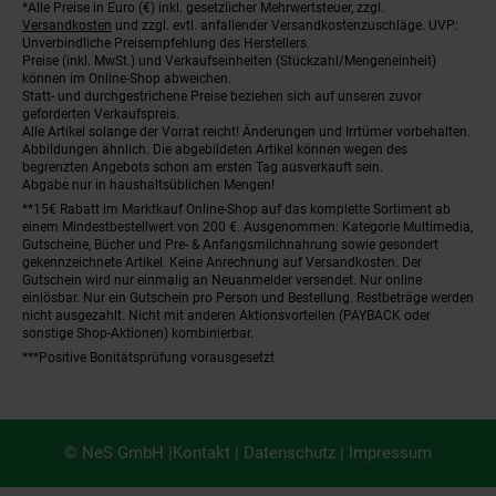
*Alle Preise in Euro (€) inkl. gesetzlicher Mehrwertsteuer, zzgl.
Fußnoten
Versandkosten
und zzgl. evtl. anfallender Versandkostenzuschläge. UVP:
Unverbindliche Preisempfehlung des Herstellers.
Preise (inkl. MwSt.) und Verkaufseinheiten (Stückzahl/Mengeneinheit)
können im Online-Shop abweichen.
Statt- und durchgestrichene Preise beziehen sich auf unseren zuvor
geforderten Verkaufspreis.
Alle Artikel solange der Vorrat reicht! Änderungen und Irrtümer vorbehalten.
Abbildungen ähnlich. Die abgebildeten Artikel können wegen des
begrenzten Angebots schon am ersten Tag ausverkauft sein.
Abgabe nur in haushaltsüblichen Mengen!
**15€ Rabatt im Marktkauf Online-Shop auf das komplette Sortiment ab
einem Mindestbestellwert von 200 €. Ausgenommen: Kategorie Multimedia,
Gutscheine, Bücher und Pre- & Anfangsmilchnahrung sowie gesondert
gekennzeichnete Artikel. Keine Anrechnung auf Versandkosten. Der
Gutschein wird nur einmalig an Neuanmelder versendet. Nur online
einlösbar. Nur ein Gutschein pro Person und Bestellung. Restbeträge werden
nicht ausgezahlt. Nicht mit anderen Aktionsvorteilen (PAYBACK oder
sonstige Shop-Aktionen) kombinierbar.
***Positive Bonitätsprüfung vorausgesetzt
© NeS GmbH |
Kontakt
|
Datenschutz
|
Impressum