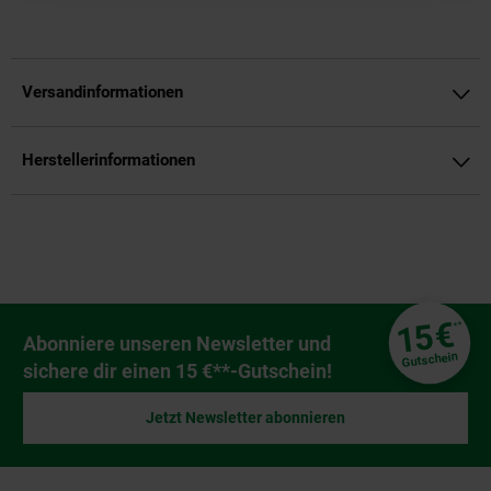
Versandinformationen
Herstellerinformationen
Fußzeile
€
15
**
Newsletter Anmeldung
Abonniere unseren Newsletter und
Gutschein
sichere dir einen 15 €**-Gutschein!
Jetzt Newsletter abonnieren