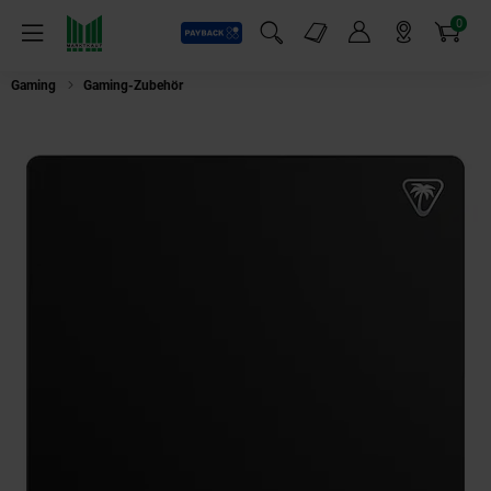
0
Payback
Markt-Angebote
Artikel
Menü
Suchfeld einblenden
Mein Konto
Markt finden
Warenkorb
Gaming
Gaming-Zubehör
Turtle Beach Sense Core Mini-PC-Gaming-Mau