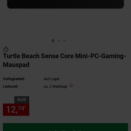
Turtle Beach Sense Core Mini-PC-Gaming-
Mauspad
Verfügbarkeit:
Auf Lager
Lieferzeit:
ca. 2 Werktage
NUR
12,
nur 12,
€ Sternchen Fußn
74
74
*