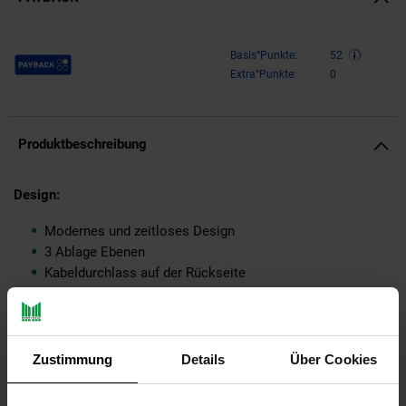
Payback Punkte
Basis°Punkte:
52
Extra°Punkte:
0
Produktbeschreibung
Design:
Modernes und zeitloses Design
3 Ablage Ebenen
Kabeldurchlass auf der Rückseite
Unkompliziertes Design mit klaren Formen
Praktische rollbare Standfüße
Seitliche Ablageflächen
Zustimmung
Details
Über Cookies
Abmessungen: