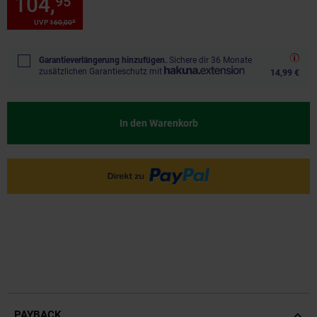
104,
Sie Sparen 34 Prozent, 1
95
*
*
UVP
160,
00
UVP : 160,
00
€
Garantieverlängerung hinzufügen.
Sichere dir 36 Monate
zusätzlichen Garantieschutz mit
14,99 €
In den Warenkorb
PAYBACK