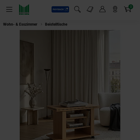
0
Payback
Markt-Angebote
Artikel
Menü
Suchfeld einblenden
Mein Konto
Markt finden
Warenkorb
Wohn- & Esszimmer
Beistelltische
TV Board – Buche drehbar rollbar 75