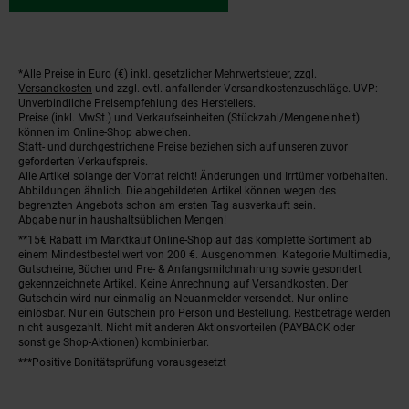
*Alle Preise in Euro (€) inkl. gesetzlicher Mehrwertsteuer, zzgl.
Fußnoten
Versandkosten
und zzgl. evtl. anfallender Versandkostenzuschläge. UVP:
Unverbindliche Preisempfehlung des Herstellers.
Preise (inkl. MwSt.) und Verkaufseinheiten (Stückzahl/Mengeneinheit)
können im Online-Shop abweichen.
Statt- und durchgestrichene Preise beziehen sich auf unseren zuvor
geforderten Verkaufspreis.
Alle Artikel solange der Vorrat reicht! Änderungen und Irrtümer vorbehalten.
Abbildungen ähnlich. Die abgebildeten Artikel können wegen des
begrenzten Angebots schon am ersten Tag ausverkauft sein.
Abgabe nur in haushaltsüblichen Mengen!
**15€ Rabatt im Marktkauf Online-Shop auf das komplette Sortiment ab
einem Mindestbestellwert von 200 €. Ausgenommen: Kategorie Multimedia,
Gutscheine, Bücher und Pre- & Anfangsmilchnahrung sowie gesondert
gekennzeichnete Artikel. Keine Anrechnung auf Versandkosten. Der
Gutschein wird nur einmalig an Neuanmelder versendet. Nur online
einlösbar. Nur ein Gutschein pro Person und Bestellung. Restbeträge werden
nicht ausgezahlt. Nicht mit anderen Aktionsvorteilen (PAYBACK oder
sonstige Shop-Aktionen) kombinierbar.
***Positive Bonitätsprüfung vorausgesetzt