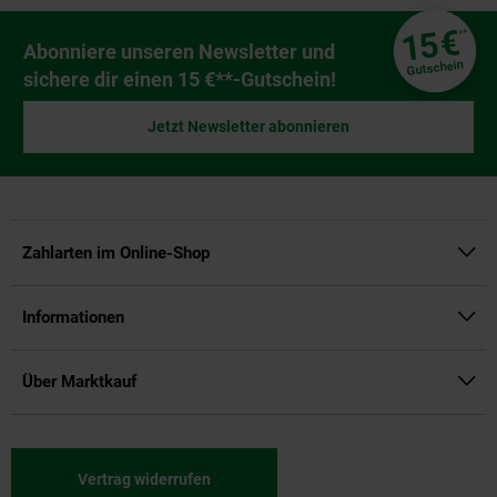
Fußzeile
€
15
**
Newsletter Anmeldung
Abonniere unseren Newsletter und
Gutschein
sichere dir einen 15 €**-Gutschein!
Jetzt Newsletter abonnieren
Zahlarten im Online-Shop
Informationen
Über Marktkauf
Vertrag widerrufen