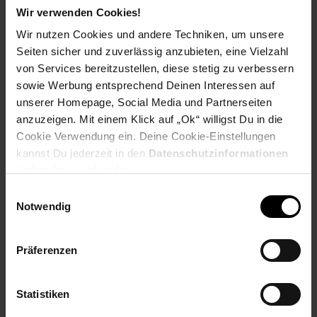
Breite: ca. 75 cm
Wir verwenden Cookies!
Tiefe: ca. 38 cm
Wir nutzen Cookies und andere Techniken, um unsere
Höhe: ca. 51 cm
Seiten sicher und zuverlässig anzubieten, eine Vielzahl
Plattenstärke: ca. 1 cm
von Services bereitzustellen, diese stetig zu verbessern
Abstand Boden bis erste Platte: ca. 1,5 cm
sowie Werbung entsprechend Deinen Interessen auf
Kabeldurchlass: ca. 15,5 x 40 cm
Seitenablage: ca. 15,5 x 40 cm
unserer Homepage, Social Media und Partnerseiten
Frontblende je ca. 6,5 x 40 cm
anzuzeigen. Mit einem Klick auf „Ok“ willigst Du in die
Ablage unten ca: 12 x 50 cm
Cookie Verwendung ein. Deine Cookie-Einstellungen
Ablage mitte ca: 13 x 50 cm
kannst Du jederzeit in den
Datenschutzinformationen
Ablage oben ca: 12 x 50 cm
ändern bzw. widerrufen.
Einwilligungsauswahl
Besonderheit:
Notwendig
Vordere beiden Rollen feststellbar
Top Platte 360° drehbar
Präferenzen
Pflegehinweis:
Statistiken
Mit feuchtem Tuch, evtl. mit mildem Reinigungsmittel
abwischen