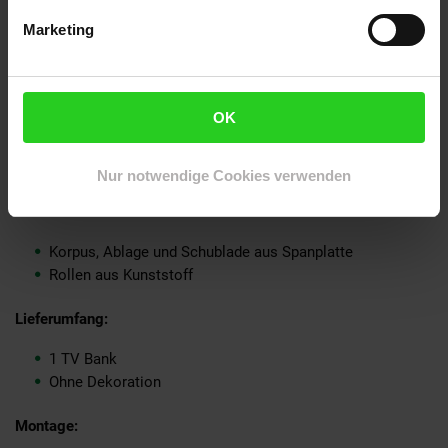
Mit trockenem Tuch nachwischen
Marketing
Keine scharfen oder lösungsmittelhaltige Reiniger
verwenden
Farbe:
OK
Korpus: Buche
Rollen: Schwarz
Nur notwendige Cookies verwenden
Material:
Korpus, Ablage und Schublade aus Spanplatte
Rollen aus Kunststoff
Lieferumfang:
1 TV Bank
Ohne Dekoration
Montage: