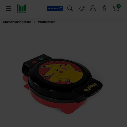
0
Payback
Markt-Angebote
Artikel
Menü
Suchfeld einblenden
Mein Konto
Markt finden
Warenkorb
Küchenkleingeräte
Waffeleisen
Ukonic Pokémon Waffeleisen Pikachu Waf