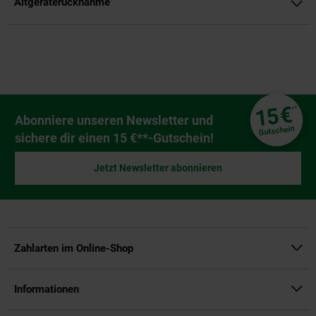
Altgeräterücknahme
Fußzeile
€
15
**
Newsletter Anmeldung
Abonniere unseren Newsletter und
Gutschein
sichere dir einen 15 €**-Gutschein!
Jetzt Newsletter abonnieren
Zahlarten im Online-Shop
Informationen