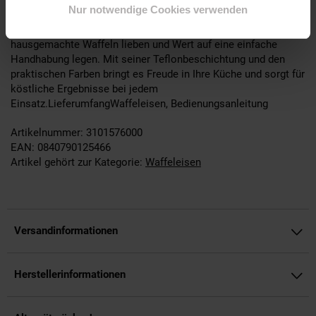
WM1POKPIKEU Waffeleisen wählen?Dieses Waffeleisen
Nur notwendige Cookies verwenden
verbindet Funktionalität mit ansprechendem Design und
langlebiger Qualität. Es ist die perfekte Wahl für alle, die
hausgemachte Waffeln lieben und Wert auf eine einfache
Handhabung legen. Mit seiner Teflonbeschichtung und den
praktischen Farben bringt es Freude in Ihre Küche und sorgt für
köstliche Ergebnisse bei jedem
Einsatz.LieferumfangWaffeleisen, Bedienungsanleitung
Artikelnummer: 3101576000
EAN: 0840790125466
Artikel gehört zur Kategorie:
Waffeleisen
Versandinformationen
Herstellerinformationen