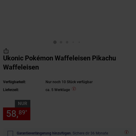
Ukonic Pokémon Waffeleisen Pikachu
Waffeleisen
Verfügbarkeit:
Nur noch 10 Stück verfügbar
Lieferzeit:
ca. 5 Werktage
NUR
58,
nur 58,
€ Sternchen Fußn
89
89
*
Garantieverlängerung hinzufügen.
Sichere dir 36 Monate