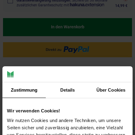
Garantieverlängerung hinzufügen.
Sichere dir 36 Monate
zusätzlichen Garantieschutz mit
14,99 €
In den Warenkorb
Ja, ich möchte ein Altgerät abgeben.
Zustimmung
Details
Über Cookies
Wir verwenden Cookies!
Wir nutzen Cookies und andere Techniken, um unsere
PAYBACK
Seiten sicher und zuverlässig anzubieten, eine Vielzahl
von Services bereitzustellen, diese stetig zu verbessern