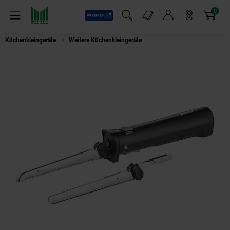
0
Payback
Markt-Angebote
Artikel
Menü
Suchfeld einblenden
Mein Konto
Markt finden
Warenkorb
Küchenkleingeräte
Weitere Küchenkleingeräte
Unold 78815 Cordless Elek