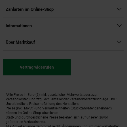
Zahlarten im Online-Shop
Informationen
Über Marktkauf
Vertrag widerrufen
*Alle Preise in Euro (€) inkl. gesetzlicher Mehrwertsteuer, zzgl.
Fußnoten
Versandkosten
und zzgl. evtl. anfallender Versandkostenzuschläge. UVP:
Unverbindliche Preisempfehlung des Herstellers.
Preise (inkl. MwSt.) und Verkaufseinheiten (Stückzahl/Mengeneinheit)
können im Online-Shop abweichen.
Statt- und durchgestrichene Preise beziehen sich auf unseren zuvor
geforderten Verkaufspreis.
Alle Artikel solange der Vorrat reicht! Änderungen und Irrtümer vorbehalten.