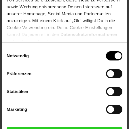
sowie Werbung entsprechend Deinen Interessen auf
Payback Punkte
Basis°Punkte:
30
unserer Homepage, Social Media und Partnerseiten
Extra°Punkte:
0
anzuzeigen. Mit einem Klick auf „Ok“ willigst Du in die
Cookie Verwendung ein. Deine Cookie-Einstellungen
kannst Du jederzeit in den
Datenschutzinformationen
Produktbeschreibung
ändern bzw. widerrufen.
Einwilligungsauswahl
Das akkubetriebene Elektromesser Cordless ist überall dort
Notwendig
der ideale Begleiter, wo es gilt, verschiedenste Nahrungsmittel
und Speisen zu schneiden. Mit Hilfe zweier austauschbarer
Edelstahl-Messer ist das Schneiden aller erdenklichen
Präferenzen
Lebensmittel ohne Probleme möglich.
Artikelnummer: 3093169000
Statistiken
EAN: 4011689788154
Artikel gehört zur Kategorie:
Weitere Küchenkleingeräte
Marketing